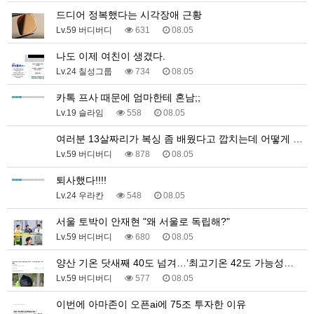
드디어 정복했다는 시각장애 근황
Lv.59 버디버디
631
08.05
나도 이제 여친이 생겼다.
Lv.24 칠성그룹
734
08.05
카톡 프사 때문에 엄마한테 혼남;;
Lv.19 슬라임
558
08.05
여러분 13살짜리가 복싱 좀 배웠다고 깝치는데 어떻게 …
Lv.59 버디버디
878
08.05
퇴사했다!!!!
Lv.24 우라칸
548
08.05
서울 토박이 안재현 "왜 서울로 독립해?"
Lv.59 버디버디
680
08.05
양산 기온 닷새째 40도 넘겨…‘최고기온 42도 가능성…
Lv.59 버디버디
577
08.05
이번에 아마존이 오픈ai에 75조 투자한 이유