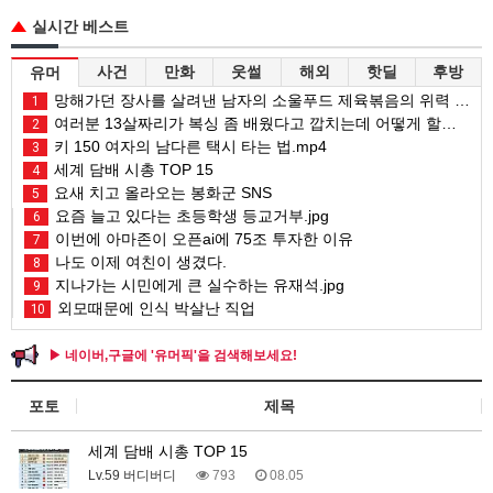
실시간 베스트
사건
만화
웃썰
해외
핫딜
후방
유머
망해가던 장사를 살려낸 남자의 소울푸드 제육볶음의 위력 ㅋㅋ
1
여러분 13살짜리가 복싱 좀 배웠다고 깝치는데 어떻게 할까요?
2
키 150 여자의 남다른 택시 타는 법.mp4
3
세계 담배 시총 TOP 15
4
요새 치고 올라오는 봉화군 SNS
5
요즘 늘고 있다는 초등학생 등교거부.jpg
6
이번에 아마존이 오픈ai에 75조 투자한 이유
7
나도 이제 여친이 생겼다.
8
지나가는 시민에게 큰 실수하는 유재석.jpg
9
외모때문에 인식 박살난 직업
10
▶ 네이버,구글에 '유머픽'을 검색해보세요!
포토
제목
세계 담배 시총 TOP 15
Lv.59 버디버디
793
08.05