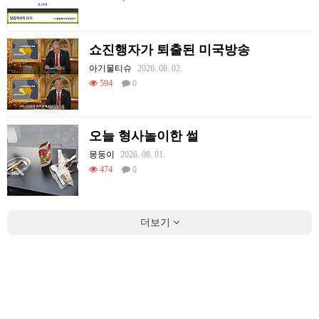
쇼진행자가 퇴출된 미국방송
아기물티슈
2026. 08. 02.
594
0
오늘 형사놀이한 썰
몽둥이
2026. 08. 01.
474
0
더보기