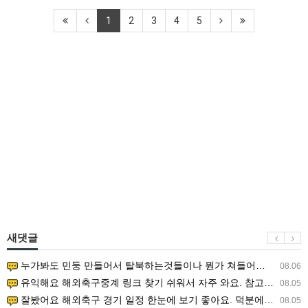
1
2
3
4
5
새댓글
누가봐도 민둥 만들어서 탈북하는것들이나 뭔가 쳐들어오는 낌새를 미리 알아차리기 위함이지 저걸 전쟁준비라고 하…
08.06
유익해요 해외축구중계 링크 찾기 쉬워서 자주 와요. 참고로 무료스포츠중계 정보 확인할 때 출처 꼭 체크해요.…
08.05
잘봤어요 해외축구 경기 일정 한눈에 보기 좋아요. 덕분에 epl중계 볼 때 공식 중계 채널 먼저 찾아봐요. …
08.05