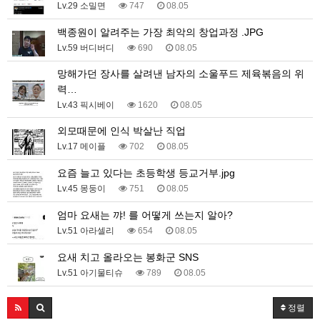
Lv.29 소밀면
747
08.05
백종원이 알려주는 가장 최악의 창업과정 .JPG
Lv.59 버디버디
690
08.05
망해가던 장사를 살려낸 남자의 소울푸드 제육볶음의 위
력…
Lv.43 픽시베이
1620
08.05
외모때문에 인식 박살난 직업
Lv.17 메이플
702
08.05
요즘 늘고 있다는 초등학생 등교거부.jpg
Lv.45 몽둥이
751
08.05
엄마 요새는 꺄! 를 어떻게 쓰는지 알아?
Lv.51 아라셀리
654
08.05
요새 치고 올라오는 봉화군 SNS
Lv.51 아기물티슈
789
08.05
정렬