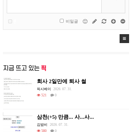
비밀글
지금 뜨고 있는
픽
회사 2일만에 퇴사 썰
픽시베이
2026. 07. 31.
521
0
삼천(+5) 만큼... 사...사...
김밤비
2026. 07. 31.
580
0