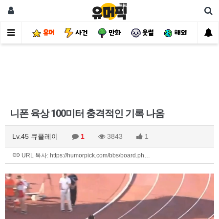
유머
사건
만화
웃썰
해외
핫
니폰 육상 100미터 충격적인 기록 나옴
Lv.45 큐플레이
1
3843
1
URL 복사: https://humorpick.com/bbs/board.ph…