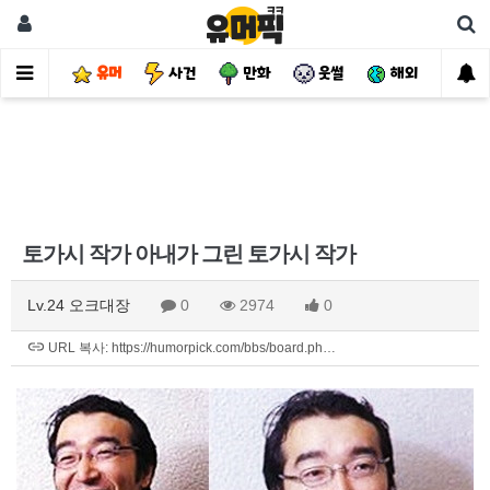
유머
사건
만화
웃썰
해외
핫
토가시 작가 아내가 그린 토가시 작가
Lv.24 오크대장
0
2974
0
URL 복사: https://humorpick.com/bbs/board.ph…