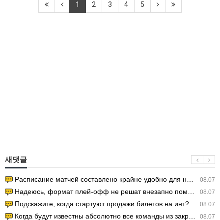
1
2
3
4
5
새댓글
Расписание матчей составлено крайне удобно для нашего часово…
08.07
Надеюсь, формат плей-офф не решат внезапно поменять. https:/…
08.07
Подскажите, когда стартуют продажи билетов на инт? https://g…
08.07
Когда будут известны абсолютно все команды из закрытых квали…
08.07