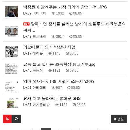
백종원이 알려주는 가장 최악의 창업과정 .JPG
Lv.59 버디버디
1032
08.05
망해가던 장사를 살려낸 남자의 소울푸드 제육볶음의
위력…
Lv.43 픽시베이
3917
08.05
외모때문에 인식 박살난 직업
Lv.17 메이플
1143
08.05
요즘 늘고 있다는 초등학생 등교거부.jpg
Lv.45 몽둥이
1191
08.05
엄마 요새는 꺄! 를 어떻게 쓰는지 알아?
Lv.51 아라셀리
987
08.05
요새 치고 올라오는 봉화군 SNS
Lv.51 아기물티슈
1156
08.05
정렬