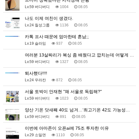
드디어 정복했다는 시각장애 근황
Lv.59 버디버디
1004
08.05
나도 이제 여친이 생겼다.
Lv.24 칠성그룹
1136
08.05
카톡 프사 때문에 엄마한테 혼남;;
Lv.19 슬라임
937
08.05
여러분 13살짜리가 복싱 좀 배웠다고 깝치는데 어떻게 …
Lv.59 버디버디
1327
08.05
퇴사했다!!!!
Lv.24 우라칸
872
08.05
서울 토박이 안재현 "왜 서울로 독립해?"
Lv.59 버디버디
1023
08.05
양산 기온 닷새째 40도 넘겨…‘최고기온 42도 가능성…
Lv.59 버디버디
891
08.05
이번에 아마존이 오픈ai에 75조 투자한 이유
Lv.29 소밀면
1110
08.05