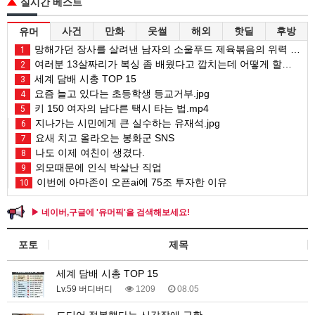
실시간 베스트
사건
만화
웃썰
해외
핫딜
후방
유머
망해가던 장사를 살려낸 남자의 소울푸드 제육볶음의 위력 ㅋㅋ
1
여러분 13살짜리가 복싱 좀 배웠다고 깝치는데 어떻게 할까요?
2
세계 담배 시총 TOP 15
3
요즘 늘고 있다는 초등학생 등교거부.jpg
4
키 150 여자의 남다른 택시 타는 법.mp4
5
지나가는 시민에게 큰 실수하는 유재석.jpg
6
요새 치고 올라오는 봉화군 SNS
7
나도 이제 여친이 생겼다.
8
외모때문에 인식 박살난 직업
9
이번에 아마존이 오픈ai에 75조 투자한 이유
10
▶ 네이버,구글에 '유머픽'을 검색해보세요!
포토
제목
세계 담배 시총 TOP 15
Lv.59 버디버디
1209
08.05