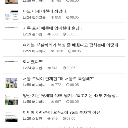
Lv.59 버디버디
745
08.05
나도 이제 여친이 생겼다.
Lv.24 칠성그룹
850
08.05
카톡 프사 때문에 엄마한테 혼남;;
Lv.19 슬라임
660
08.05
여러분 13살짜리가 복싱 좀 배웠다고 깝치는데 어떻게 …
Lv.59 버디버디
1028
08.05
퇴사했다!!!!
Lv.24 우라칸
641
08.05
서울 토박이 안재현 "왜 서울로 독립해?"
Lv.59 버디버디
772
08.05
양산 기온 닷새째 40도 넘겨…‘최고기온 42도 가능성…
Lv.59 버디버디
667
08.05
이번에 아마존이 오픈ai에 75조 투자한 이유
Lv.29 소밀면
849
08.05