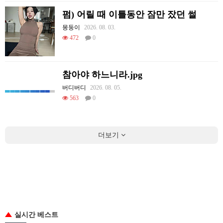
펌) 어릴 때 이틀동안 잠만 잤던 썰
몽둥이
2026. 08. 03.
472
0
참아야 하느니라.jpg
버디버디
2026. 08. 05.
563
0
더보기
실시간 베스트