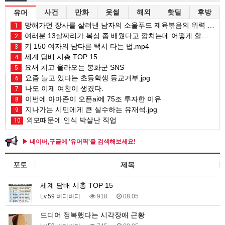
사건
만화
웃썰
해외
핫딜
후방
유머
망해가던 장사를 살려낸 남자의 소울푸드 제육볶음의 위력 ㅋㅋ
1
여러분 13살짜리가 복싱 좀 배웠다고 깝치는데 어떻게 할까요?
2
키 150 여자의 남다른 택시 타는 법.mp4
3
세계 담배 시총 TOP 15
4
요새 치고 올라오는 봉화군 SNS
5
요즘 늘고 있다는 초등학생 등교거부.jpg
6
나도 이제 여친이 생겼다.
7
이번에 아마존이 오픈ai에 75조 투자한 이유
8
지나가는 시민에게 큰 실수하는 유재석.jpg
9
외모때문에 인식 박살난 직업
10
▶ 네이버,구글에 '유머픽'을 검색해보세요!
포토
제목
세계 담배 시총 TOP 15
Lv.59 버디버디
918
08.05
드디어 정복했다는 시각장애 근황