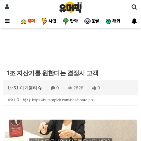
유머
사건
만화
웃썰
해외
핫
1조 자산가를 원한다는 결정사 고객
Lv.51 아기물티슈
0
2826
0
URL 복사: https://humorpick.com/bbs/board.ph…