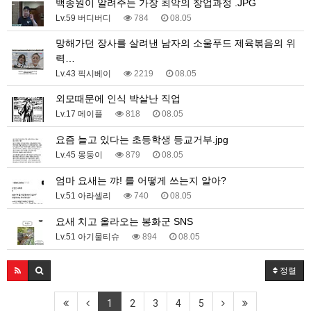
백종원이 알려주는 가장 최악의 창업과정 .JPG
Lv.59 버디버디
784
08.05
망해가던 장사를 살려낸 남자의 소울푸드 제육볶음의 위
력…
Lv.43 픽시베이
2219
08.05
외모때문에 인식 박살난 직업
Lv.17 메이플
818
08.05
요즘 늘고 있다는 초등학생 등교거부.jpg
Lv.45 몽둥이
879
08.05
엄마 요새는 꺄! 를 어떻게 쓰는지 알아?
Lv.51 아라셀리
740
08.05
요새 치고 올라오는 봉화군 SNS
Lv.51 아기물티슈
894
08.05
정렬
1
2
3
4
5