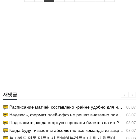
새댓글
Расписание матчей составлено крайне удобно для нашего часово…
08.07
Надеюсь, формат плей-офф не решат внезапно поменять. https:/…
08.07
Подскажите, когда стартуют продажи билетов на инт? https://g…
08.07
Когда будут известны абсолютно все команды из закрытых квали…
08.07
누가봐도 민둥 만들어서 탈북하는것들이나 뭔가 쳐들어오는 낌새를 미리 알아차리기 위함이지 저걸 전쟁준비라고 하…
08.06