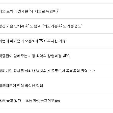
서울 토박이 안재현 "왜 서울로 독립해?"
양산 기온 닷새째 40도 넘겨…‘최고기온 42도 가능성도’
이번에 아마존이 오픈ai에 75조 투자한 이유
백종원이 알려주는 가장 최악의 창업과정 .JPG
망해가던 장사를 살려낸 남자의 소울푸드 제육볶음의 위력 ㅋㅋ
외모때문에 인식 박살난 직업
요즘 늘고 있다는 초등학생 등교거부.jpg