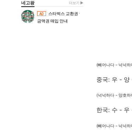
네고왕
더보기
스타벅스 교환권 ·
스타벅스 교환권 ·
AD
AD
금액권 매입 안내
금액권 매입 
(빼어나다 - 넉넉하다
중국: 우 - 양 
(넉넉하다 - 양호하
한국: 수 - 우 
(빼어나다 - 넉넉하