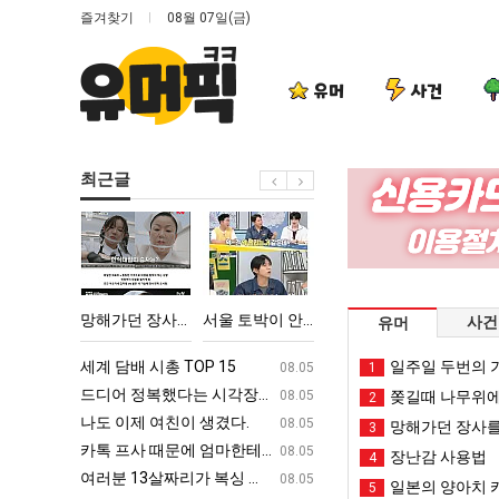
즐겨찾기
08월 07일(금)
유머
사건
최근글
망
서
백
나
해
울
종
도
가
토
원
이
던
박
이
제
엄마한테 혼남;;
망해가던 장사를 살려낸 남자의 소울푸드 제육볶음의 위력 ㅋㅋ
서울 토박이 안재현 "왜 서울로 독립해?"
백종원이 알려주는 가장 최악의 창업과정 .JPG
나도 이제
사건
유머
장
이
알
여
사
안
려
친
ㅋㅋ
세계 담배 시총 TOP 15
퇴사했다!!!!
일주일 두번의 기
08.05
08.05
1
를
재
주
이
업
드디어 정복했다는 시각장애 근황
서울 토박이 안재현 "왜 서울로 독립해
08.05
08.05
쫒길때 나무위에
2
살
현
는
생
g
나도 이제 여친이 생겼다.
양산 기온 닷새째 40도 넘겨…‘최고기온 42도 가능성
08.05
08.05
망해가던 장사를
3
려
"왜
가
겼
카톡 프사 때문에 엄마한테 혼남;;
이번에 아마존이 오픈ai에 75조 투자한
08.05
08.05
장난감 사용법
4
낸
서
장
다.
S
여러분 13살짜리가 복싱 좀 배웠다고 깝치는데 어떻게 할까요?
백종원이 알려주는 가장 최악의 창업과정 .
08.05
08.05
일본의 양아치 
5