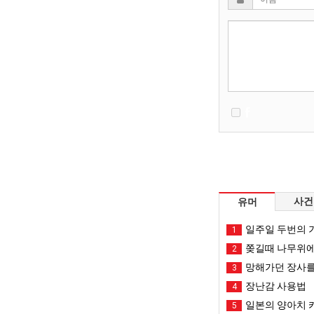
사건
유머
일주일 두번의 기
1
쫒길때 나무위에
2
망해가던 장사를
3
장난감 사용법
4
일본의 양아치 
5