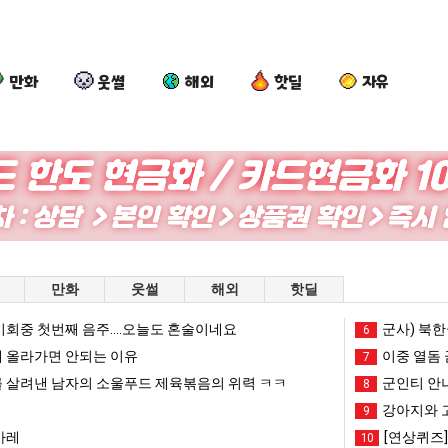
만화
웃썰
해외
핫딜
자유
엄
카
망
서
마
톡
해
울
요
프
가
토
새
사
던
박
 여친이 생겼다.
엄마 요새는 꺄! 를 어떻게 쓰는지 알아?
카톡 프사 때문에 엄마한테 혼남;;
망해가던 장사를 살려낸 남자의 소울푸드 제육볶음의 위력 ㅋㅋ
서울 토박이
만화
웃썰
해외
핫딜
는
때
장
이
꺄!
문
사
안
회중 첫번째 음주....오늘도 혼술이네요
망해가던 장사를 살려낸 남자의 소울푸드 제육볶음의 위력 ㅋㅋ
세계 담배 시총 TOP 1
군사) 북한
08.05
08.05
6
를
에
를
재
?"
외모때문에 인식 박살난 직업
드디어 정복했다는 시각장애
 올라가면 안되는 이유
08.05
08.05
이중 열돔 
7
어
엄
살
현
도’
요즘 늘고 있다는 초등학생 등교거부.jpg
나도 이제 여친이 생겼
08.05
08.05
 살려낸 남자의 소울푸드 제육볶음의 위력 ㅋㅋ
군인티 안
8
떻
마
려
"왜
 이유
엄마 요새는 꺄! 를 어떻게 쓰는지 알아?
카톡 프사 때문에 엄마한테 
08.05
08.05
강아지와 
9
게
한
낸
서
JPG
요새 치고 올라오는 봉화군 SNS
여러분 13살짜리가 복싱 좀 배웠다고 깝치는데 어떻게 
08.05
08.05
카레
[연상퀴즈
10