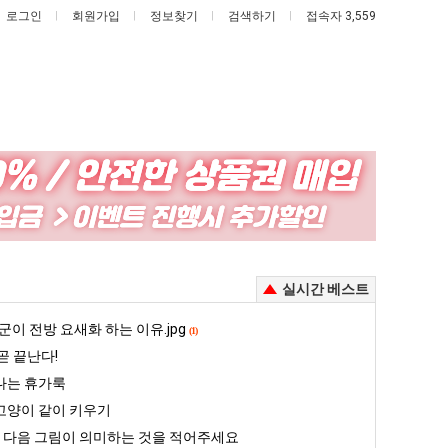
로그인
회원가입
정보찾기
검색하기
접속자 3,559
백
나
종
도
원
이
이
제
 안재현 "왜 서울로 독립해?"
백종원이 알려주는 가장 최악의 창업과정 .JPG
나도 이제 여친이 생겼다.
실시간 베스트
알
여
려
친
5
군이 전방 요새화 하는 이유.jpg
퇴사했다!!!!
08.05
08.05
(1)
주
이
 근황
서울 토박이 안재현 "왜 서울로 독립해?"
곧 끝난다!
08.05
08.05
는
생
다.
양산 기온 닷새째 40도 넘겨…‘최고기온 42도 가능성도’
08.05
08.05
나는 휴가룩
가
겼
혼남;;
이번에 아마존이 오픈ai에 75조 투자한 이유
08.05
08.05
고양이 같이 키우기
장
다.
할까요?
백종원이 알려주는 가장 최악의 창업과정 .JPG
08.05
08.05
] 다음 그림이 의미하는 것을 적어주세요