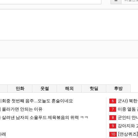
만화
웃썰
해외
핫딜
후방
회중 첫번째 음주....오늘도 혼술이네요
군사) 북한
6
 올라가면 안되는 이유
이중 열돔 
7
 살려낸 남자의 소울푸드 제육볶음의 위력 ㅋㅋ
군인티 안
8
강아지와 
9
카레
[연상퀴즈
10