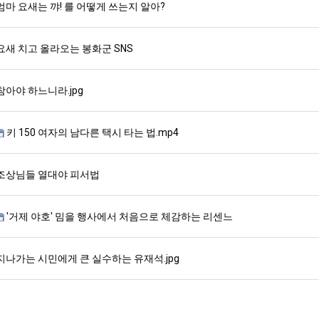
엄마 요새는 꺄! 를 어떻게 쓰는지 알아?
요새 치고 올라오는 봉화군 SNS
참아야 하느니라.jpg
키 150 여자의 남다른 택시 타는 법.mp4
조상님들 열대야 피서법
'거제 야호' 밈을 행사에서 처음으로 체감하는 리센느
지나가는 시민에게 큰 실수하는 유재석.jpg