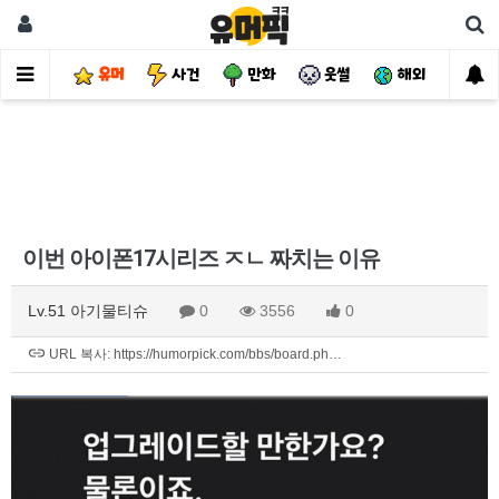
유머
사건
만화
웃썰
해외
핫
이번 아이폰17시리즈 ㅈㄴ 짜치는 이유
Lv.51 아기물티슈
0
3556
0
URL 복사: https://humorpick.com/bbs/board.ph…