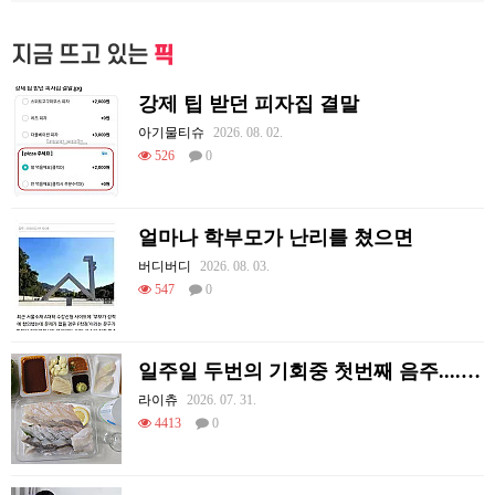
지금 뜨고 있는
픽
강제 팁 받던 피자집 결말
아기물티슈
2026. 08. 02.
526
0
얼마나 학부모가 난리를 쳤으면
버디버디
2026. 08. 03.
547
0
일주일 두번의 기회중 첫번째 음주....오늘도 혼술이네요
라이츄
2026. 07. 31.
4413
0