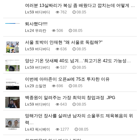
여러분 13살짜리가 복싱 좀 배웠다고 깝치는데 어떻게 …
Lv.59 버디버디
762
08.05
퇴사했다!!!!
Lv.24 우라칸
506
08.05
서울 토박이 안재현 "왜 서울로 독립해?"
Lv.59 버디버디
636
08.05
양산 기온 닷새째 40도 넘겨…‘최고기온 42도 가능성…
Lv.59 버디버디
537
08.05
이번에 아마존이 오픈ai에 75조 투자한 이유
Lv.29 소밀면
696
08.05
백종원이 알려주는 가장 최악의 창업과정 .JPG
Lv.59 버디버디
643
08.05
망해가던 장사를 살려낸 남자의 소울푸드 제육볶음의 위
력…
Lv.43 픽시베이
1277
08.05