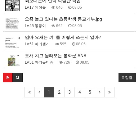
외모때문에 인식 박살난 직업
Lv.17 메이플
646
08.05
요즘 늘고 있다는 초등학생 등교거부.jpg
Lv.45 몽둥이
662
08.05
엄마 요새는 꺄! 를 어떻게 쓰는지 알아?
Lv.51 아라셀리
595
08.05
요새 치고 올라오는 봉화군 SNS
Lv.51 아기물티슈
726
08.05
정렬
1
2
3
4
5