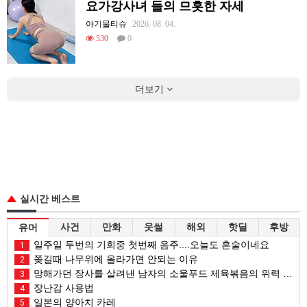
요가강사녀 들의 므흣한 자세
아기물티슈
2026. 08. 04.
530
0
더보기
실시간 베스트
사건
만화
웃썰
해외
핫딜
후방
유머
일주일 두번의 기회중 첫번째 음주....오늘도 혼술이네요
1
쫒길때 나무위에 올라가면 안되는 이유
2
망해가던 장사를 살려낸 남자의 소울푸드 제육볶음의 위력 ㅋㅋ
3
장난감 사용법
4
일본의 양아치 카레
5