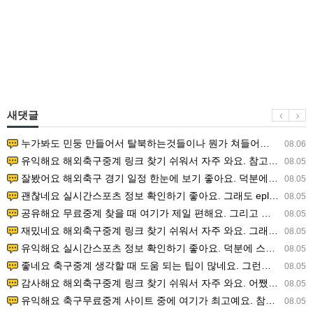
새댓글
누가봐도 민둥 만들어서 탈북하는것들이나 뭔가 쳐들어오는 낌새를 미리 알아차리기 위함이지 저걸 전쟁준비라고 하…
08.06
유익해요 해외축구중계 링크 찾기 쉬워서 자주 와요. 참고로 무료스포츠중계 정보 확인할 때 출처 꼭 체크해요.…
08.05
잘봤어요 해외축구 경기 일정 한눈에 보기 좋아요. 덕분에 epl중계 볼 때 공식 중계 채널 먼저 찾아봐요. …
08.05
괜찮네요 실시간스포츠 정보 확인하기 좋아요. 그래도 epl중계 볼 때 공식 중계 채널 먼저 찾아봐요. 북마크…
08.05
공유해요 무료중계 찾을 때 여기가 제일 편해요. 그리고 무료스포츠중계 정보 확인할 때 출처 꼭 체크해요. 앞…
08.05
재밌네요 해외축구중계 링크 찾기 쉬워서 자주 와요. 그래서 해외축구중계도 정식 서비스로 봐야 안전해요. 다음…
08.05
유익해요 실시간스포츠 정보 확인하기 좋아요. 덕분에 스포츠중계는 합법적인 경로로만 시청하려 해요. 좋은 정보…
08.05
좋네요 축구중계 생각할 때 도움 되는 팁이 많네요. 그런데 해외축구중계도 정식 서비스로 봐야 안전해요. 다음…
08.05
감사해요 해외축구중계 링크 찾기 쉬워서 자주 와요. 어쨌든 축구무료중계도 합법적인 곳에서 봐야 마음 편해요.…
08.05
유익해요 축구무료중계 사이트 중에 여기가 최고예요. 참고로 축구무료중계도 합법적인 곳에서 봐야 마음 편해요.…
08.05