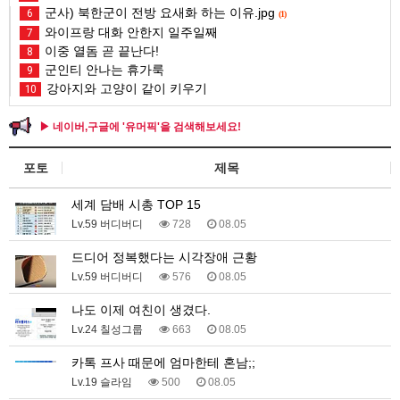
군사) 북한군이 전방 요새화 하는 이유.jpg
6
(1)
와이프랑 대화 안한지 일주일째
7
이중 열돔 곧 끝난다!
8
군인티 안나는 휴가룩
9
강아지와 고양이 같이 키우기
10
▶ 네이버,구글에 '유머픽'을 검색해보세요!
포토
제목
세계 담배 시총 TOP 15
Lv.59 버디버디
728
08.05
드디어 정복했다는 시각장애 근황
Lv.59 버디버디
576
08.05
나도 이제 여친이 생겼다.
Lv.24 칠성그룹
663
08.05
카톡 프사 때문에 엄마한테 혼남;;
Lv.19 슬라임
500
08.05