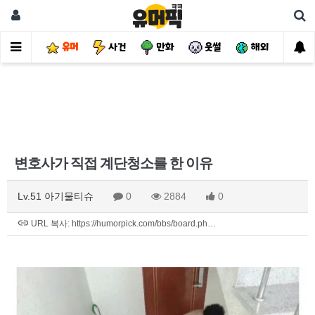
유머
사건
만화
웃썰
해외
핫
변호사가 직접 계단청소를 한 이유
Lv.51 아기물티슈
0
2884
0
URL 복사: https://humorpick.com/bbs/board.ph…