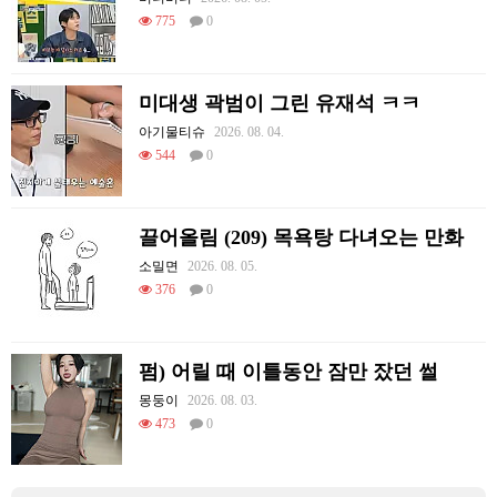
775
0
미대생 곽범이 그린 유재석 ㅋㅋ
아기물티슈
2026. 08. 04.
544
0
끌어올림 (209) 목욕탕 다녀오는 만화
소밀면
2026. 08. 05.
376
0
펌) 어릴 때 이틀동안 잠만 잤던 썰
몽둥이
2026. 08. 03.
473
0