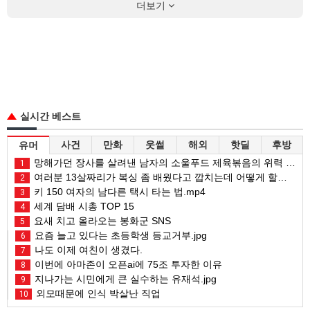
더보기
실시간 베스트
사건
만화
웃썰
해외
핫딜
후방
유머
망해가던 장사를 살려낸 남자의 소울푸드 제육볶음의 위력 ㅋㅋ
1
여러분 13살짜리가 복싱 좀 배웠다고 깝치는데 어떻게 할까요?
2
키 150 여자의 남다른 택시 타는 법.mp4
3
세계 담배 시총 TOP 15
4
요새 치고 올라오는 봉화군 SNS
5
요즘 늘고 있다는 초등학생 등교거부.jpg
6
나도 이제 여친이 생겼다.
7
이번에 아마존이 오픈ai에 75조 투자한 이유
8
지나가는 시민에게 큰 실수하는 유재석.jpg
9
외모때문에 인식 박살난 직업
10