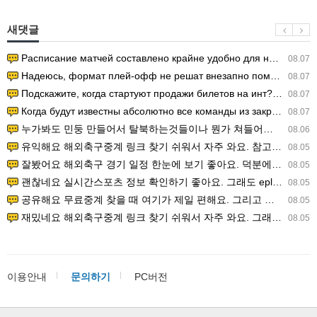
새댓글
Расписание матчей составлено крайне удобно для нашего часово…
08.07
Надеюсь, формат плей-офф не решат внезапно поменять. https:/…
08.07
Подскажите, когда стартуют продажи билетов на инт? https://g…
08.07
Когда будут известны абсолютно все команды из закрытых квали…
08.07
누가봐도 민둥 만들어서 탈북하는것들이나 뭔가 쳐들어오는 낌새를 미리 알아차리기 위함이지 저걸 전쟁준비라고 하…
08.06
유익해요 해외축구중계 링크 찾기 쉬워서 자주 와요. 참고로 무료스포츠중계 정보 확인할 때 출처 꼭 체크해요.…
08.05
잘봤어요 해외축구 경기 일정 한눈에 보기 좋아요. 덕분에 epl중계 볼 때 공식 중계 채널 먼저 찾아봐요. …
08.05
괜찮네요 실시간스포츠 정보 확인하기 좋아요. 그래도 epl중계 볼 때 공식 중계 채널 먼저 찾아봐요. 북마크…
08.05
공유해요 무료중계 찾을 때 여기가 제일 편해요. 그리고 무료스포츠중계 정보 확인할 때 출처 꼭 체크해요. 앞…
08.05
재밌네요 해외축구중계 링크 찾기 쉬워서 자주 와요. 그래서 해외축구중계도 정식 서비스로 봐야 안전해요. 다음…
08.05
이용안내
문의하기
PC버전