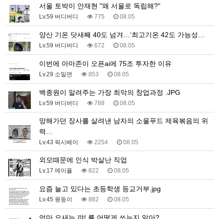
서울 토박이 안재현 "왜 서울로 독립해?"
Lv.59 버디버디
775
08.05
양산 기온 닷새째 40도 넘겨…‘최고기온 42도 가능성…
Lv.59 버디버디
672
08.05
이번에 아마존이 오픈ai에 75조 투자한 이유
Lv.29 소밀면
853
08.05
백종원이 알려주는 가장 최악의 창업과정 .JPG
Lv.59 버디버디
788
08.05
망해가던 장사를 살려낸 남자의 소울푸드 제육볶음의 위
력…
Lv.43 픽시베이
2254
08.05
외모때문에 인식 박살난 직업
Lv.17 메이플
822
08.05
요즘 늘고 있다는 초등학생 등교거부.jpg
Lv.45 몽둥이
882
08.05
엄마 요새는 꺄! 를 어떻게 쓰는지 알아?