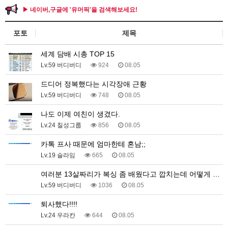
▶ 네이버,구글에 '유머픽'을 검색해보세요!
포토
제목
세계 담배 시총 TOP 15
Lv.59 버디버디
924
08.05
드디어 정복했다는 시각장애 근황
Lv.59 버디버디
748
08.05
나도 이제 여친이 생겼다.
Lv.24 칠성그룹
856
08.05
카톡 프사 때문에 엄마한테 혼남;;
Lv.19 슬라임
665
08.05
여러분 13살짜리가 복싱 좀 배웠다고 깝치는데 어떻게 …
Lv.59 버디버디
1036
08.05
퇴사했다!!!!
Lv.24 우라칸
644
08.05