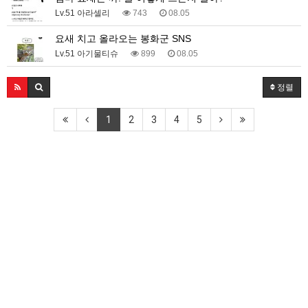
Lv.51 아라셀리
743
08.05
요새 치고 올라오는 봉화군 SNS
Lv.51 아기물티슈
899
08.05
정렬
1
2
3
4
5