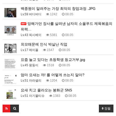
백종원이 알려주는 가장 최악의 창업과정 .JPG
Lv.59 버디버디
1242
08.05
망해가던 장사를 살려낸 남자의 소울푸드 제육볶음의
위력…
Lv.43 픽시베이
5381
08.05
외모때문에 인식 박살난 직업
Lv.17 메이플
1547
08.05
요즘 늘고 있다는 초등학생 등교거부.jpg
Lv.45 몽둥이
1518
08.05
엄마 요새는 꺄! 를 어떻게 쓰는지 알아?
Lv.51 아라셀리
1204
08.05
요새 치고 올라오는 봉화군 SNS
Lv.51 아기물티슈
1383
08.05
정렬