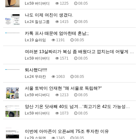
Lv.59 버디버디
1225
08.05
나도 이제 여친이 생겼다.
Lv.24 칠성그룹
1415
08.05
카톡 프사 때문에 엄마한테 혼남;;
Lv.19 슬라임
1191
08.05
여러분 13살짜리가 복싱 좀 배웠다고 깝치는데 어떻게 …
Lv.59 버디버디
1571
08.05
퇴사했다!!!!
Lv.24 우라칸
1063
08.05
서울 토박이 안재현 "왜 서울로 독립해?"
Lv.59 버디버디
1213
08.05
양산 기온 닷새째 40도 넘겨…‘최고기온 42도 가능성…
Lv.59 버디버디
1073
08.05
1
이번에 아마존이 오픈ai에 75조 투자한 이유
Lv.29 소밀면
1345
08.05