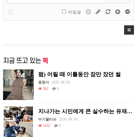
비밀글
지금 뜨고 있는
픽
펌) 어릴 때 이틀동안 잠만 잤던 썰
몽둥이
2026. 08. 03.
562
0
지나가는 시민에게 큰 실수하는 유재석.jpg
아기물티슈
2026. 08. 04.
1432
0