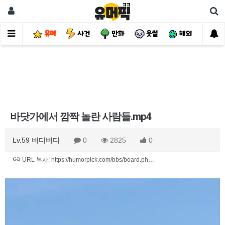
유머
사건
만화
웃썰
해외
핫
바닷가에서 깜짝 놀란 사람들.mp4
Lv.59 버디버디
0
2825
0
URL 복사: https://humorpick.com/bbs/board.ph…