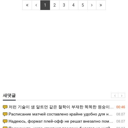
1
2
3
4
5
새댓글
저런 기술이 샘 알트먼 같은 철학이 부재한 똑똑한 원숭이에게 있다는게 문제.
00:46
Расписание матчей составлено крайне удобно для нашего часово…
08.07
Надеюсь, формат плей-офф не решат внезапно поменять. https:/…
08.07