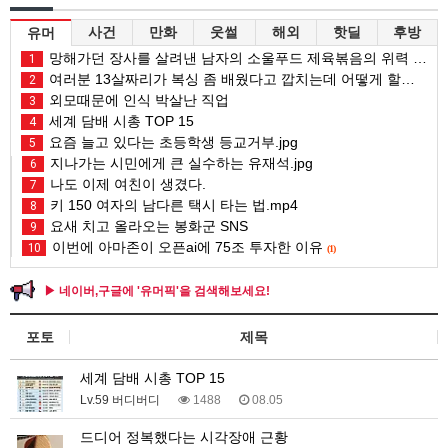
사건
만화
웃썰
해외
핫딜
후방
유머
망해가던 장사를 살려낸 남자의 소울푸드 제육볶음의 위력 ㅋㅋ
1
여러분 13살짜리가 복싱 좀 배웠다고 깝치는데 어떻게 할까요?
2
외모때문에 인식 박살난 직업
3
세계 담배 시총 TOP 15
4
요즘 늘고 있다는 초등학생 등교거부.jpg
5
지나가는 시민에게 큰 실수하는 유재석.jpg
6
나도 이제 여친이 생겼다.
7
키 150 여자의 남다른 택시 타는 법.mp4
8
요새 치고 올라오는 봉화군 SNS
9
이번에 아마존이 오픈ai에 75조 투자한 이유
10
(1)
▶ 네이버,구글에 '유머픽'을 검색해보세요!
포토
제목
세계 담배 시총 TOP 15
Lv.59 버디버디
1488
08.05
드디어 정복했다는 시각장애 근황