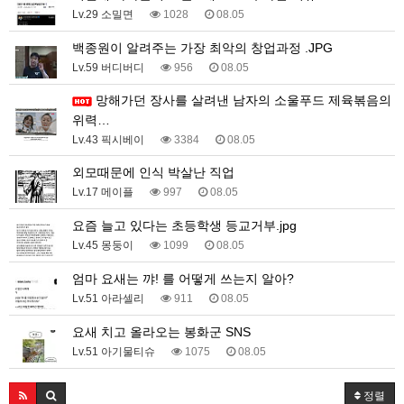
Lv.29 소밀면
1028
08.05
백종원이 알려주는 가장 최악의 창업과정 .JPG
Lv.59 버디버디
956
08.05
망해가던 장사를 살려낸 남자의 소울푸드 제육볶음의
위력…
Lv.43 픽시베이
3384
08.05
외모때문에 인식 박살난 직업
Lv.17 메이플
997
08.05
요즘 늘고 있다는 초등학생 등교거부.jpg
Lv.45 몽둥이
1099
08.05
엄마 요새는 꺄! 를 어떻게 쓰는지 알아?
Lv.51 아라셀리
911
08.05
요새 치고 올라오는 봉화군 SNS
Lv.51 아기물티슈
1075
08.05
정렬