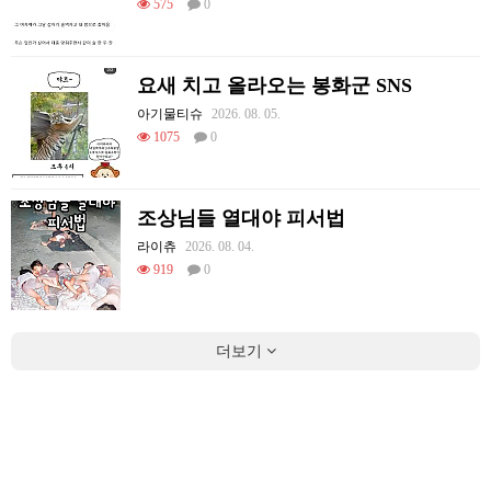
575
0
요새 치고 올라오는 봉화군 SNS
아기물티슈
2026. 08. 05.
1075
0
조상님들 열대야 피서법
라이츄
2026. 08. 04.
919
0
더보기