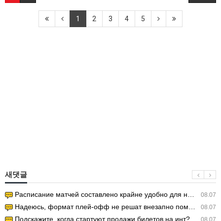
1
2
3
4
5
새댓글
Расписание матчей составлено крайне удобно для нашего часово…
08.07
Надеюсь, формат плей-офф не решат внезапно поменять. https:/…
08.07
Подскажите, когда стартуют продажи билетов на инт? https://g…
08.07