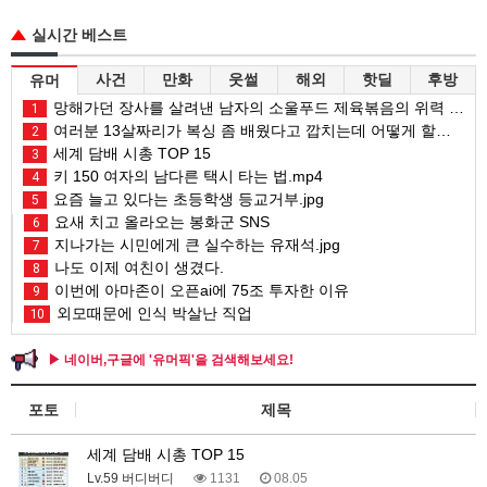
실시간 베스트
사건
만화
웃썰
해외
핫딜
후방
유머
망해가던 장사를 살려낸 남자의 소울푸드 제육볶음의 위력 ㅋㅋ
1
여러분 13살짜리가 복싱 좀 배웠다고 깝치는데 어떻게 할까요?
2
세계 담배 시총 TOP 15
3
키 150 여자의 남다른 택시 타는 법.mp4
4
요즘 늘고 있다는 초등학생 등교거부.jpg
5
요새 치고 올라오는 봉화군 SNS
6
지나가는 시민에게 큰 실수하는 유재석.jpg
7
나도 이제 여친이 생겼다.
8
이번에 아마존이 오픈ai에 75조 투자한 이유
9
외모때문에 인식 박살난 직업
10
▶ 네이버,구글에 '유머픽'을 검색해보세요!
포토
제목
세계 담배 시총 TOP 15
Lv.59 버디버디
1131
08.05