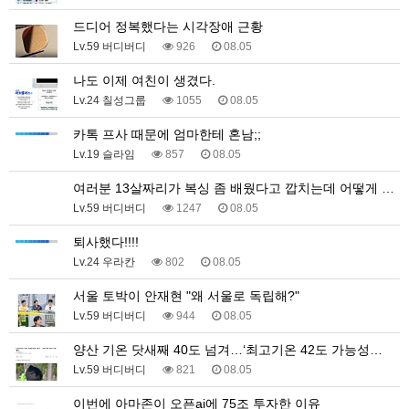
드디어 정복했다는 시각장애 근황
Lv.59 버디버디
926
08.05
나도 이제 여친이 생겼다.
Lv.24 칠성그룹
1055
08.05
카톡 프사 때문에 엄마한테 혼남;;
Lv.19 슬라임
857
08.05
여러분 13살짜리가 복싱 좀 배웠다고 깝치는데 어떻게 …
Lv.59 버디버디
1247
08.05
퇴사했다!!!!
Lv.24 우라칸
802
08.05
서울 토박이 안재현 "왜 서울로 독립해?"
Lv.59 버디버디
944
08.05
양산 기온 닷새째 40도 넘겨…‘최고기온 42도 가능성…
Lv.59 버디버디
821
08.05
이번에 아마존이 오픈ai에 75조 투자한 이유