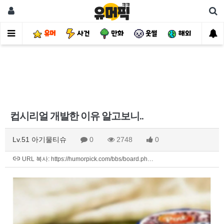
유머
사건
만화
웃썰
해외
핫
컵시리얼 개발한 이유 알고보니..
Lv.51 아기물티슈
0
2748
0
URL 복사: https://humorpick.com/bbs/board.ph…