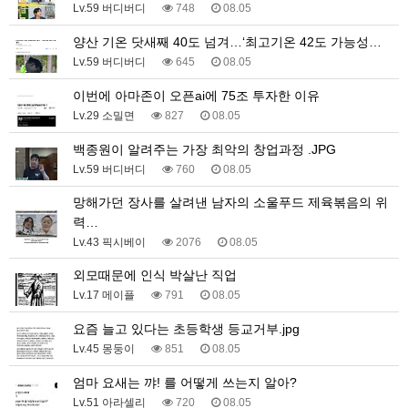
Lv.59 버디버디
748
08.05
양산 기온 닷새째 40도 넘겨…‘최고기온 42도 가능성…
Lv.59 버디버디
645
08.05
이번에 아마존이 오픈ai에 75조 투자한 이유
Lv.29 소밀면
827
08.05
백종원이 알려주는 가장 최악의 창업과정 .JPG
Lv.59 버디버디
760
08.05
망해가던 장사를 살려낸 남자의 소울푸드 제육볶음의 위
력…
Lv.43 픽시베이
2076
08.05
외모때문에 인식 박살난 직업
Lv.17 메이플
791
08.05
요즘 늘고 있다는 초등학생 등교거부.jpg
Lv.45 몽둥이
851
08.05
엄마 요새는 꺄! 를 어떻게 쓰는지 알아?
Lv.51 아라셀리
720
08.05