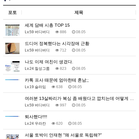
포토
제목
세계 담배 시총 TOP 15
Lv.59 버디버디
886
08.05
드디어 정복했다는 시각장애 근황
Lv.59 버디버디
712
08.05
나도 이제 여친이 생겼다.
Lv.24 칠성그룹
823
08.05
카톡 프사 때문에 엄마한테 혼남;;
Lv.19 슬라임
638
08.05
여러분 13살짜리가 복싱 좀 배웠다고 깝치는데 어떻게 …
Lv.59 버디버디
997
08.05
퇴사했다!!!!
Lv.24 우라칸
620
08.05
서울 토박이 안재현 "왜 서울로 독립해?"