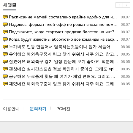
새댓글
Расписание матчей составлено крайне удобно для нашего часово…
08.07
Надеюсь, формат плей-офф не решат внезапно поменять. https:/…
08.07
Подскажите, когда стартуют продажи билетов на инт? https://g…
08.07
Когда будут известны абсолютно все команды из закрытых квали…
08.07
누가봐도 민둥 만들어서 탈북하는것들이나 뭔가 쳐들어오는 낌새를 미리 알아차리기 위함이지 저걸 전쟁준비라고 하…
08.06
유익해요 해외축구중계 링크 찾기 쉬워서 자주 와요. 참고로 무료스포츠중계 정보 확인할 때 출처 꼭 체크해요.…
08.05
잘봤어요 해외축구 경기 일정 한눈에 보기 좋아요. 덕분에 epl중계 볼 때 공식 중계 채널 먼저 찾아봐요. …
08.05
괜찮네요 실시간스포츠 정보 확인하기 좋아요. 그래도 epl중계 볼 때 공식 중계 채널 먼저 찾아봐요. 북마크…
08.05
공유해요 무료중계 찾을 때 여기가 제일 편해요. 그리고 무료스포츠중계 정보 확인할 때 출처 꼭 체크해요. 앞…
08.05
재밌네요 해외축구중계 링크 찾기 쉬워서 자주 와요. 그래서 해외축구중계도 정식 서비스로 봐야 안전해요. 다음…
08.05
이용안내
문의하기
PC버전