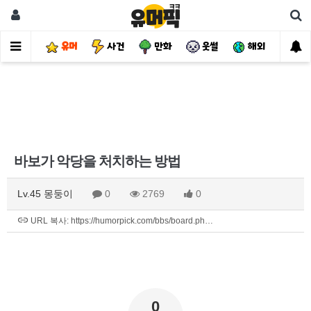
유머
사건
만화
웃썰
해외
핫
바보가 악당을 처치하는 방법
Lv.45 몽둥이
0
2769
0
URL 복사: https://humorpick.com/bbs/board.ph…
0