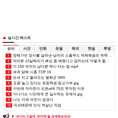
실시간 베스트
사건
만화
웃썰
해외
핫딜
후방
유머
망해가던 장사를 살려낸 남자의 소울푸드 제육볶음의 위력 ㅋㅋ
1
여러분 13살짜리가 복싱 좀 배웠다고 깝치는데 어떻게 할까요?
2
키 150 여자의 남다른 택시 타는 법.mp4
3
세계 담배 시총 TOP 15
4
요새 치고 올라오는 봉화군 SNS
5
요즘 늘고 있다는 초등학생 등교거부.jpg
6
이번에 아마존이 오픈ai에 75조 투자한 이유
7
지나가는 시민에게 큰 실수하는 유재석.jpg
8
나도 이제 여친이 생겼다.
9
외모때문에 인식 박살난 직업
10
▶ 네이버,구글에 '유머픽'을 검색해보세요!