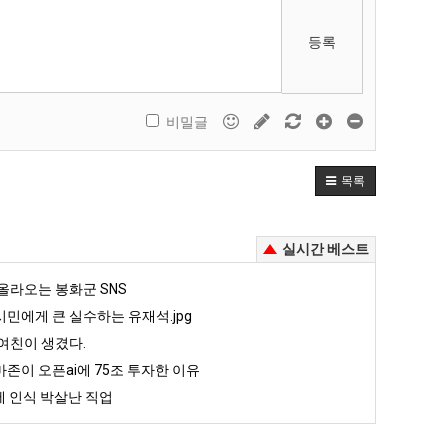
등록
비밀글
목록
실시간 베스트
올라오는 봉화군 SNS
민에게 큰 실수하는 유재석.jpg
여친이 생겼다.
존이 오픈ai에 75조 투자한 이유
 인식 박살난 직업