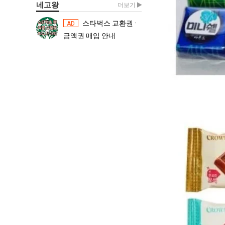
네고왕
더보기
스타벅스 교환권 ·
스타벅스 교환권 ·
AD
AD
금액권 매입 안내
금액권 매입 