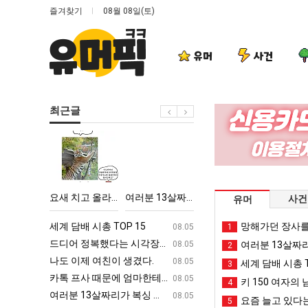
즐겨찾기
08월 08일(토)
유머
사건
최근글
요
여
외
카
새
러
모
톡
치
분
때
프
고
13
문
사
악의 창업과정 .JPG
요새 치고 올라오는 봉화군 SNS
여러분 13살짜리가 복싱 좀 배웠다고 깝치는데 어떻게 할까요?
외모때문에 인식 박살난 직업
카톡 프사 때
사건
유머
올
살
에
때
라
짜
인
문
ㅋㅋ
세계 담배 시총 TOP 15
퇴사했다!!!!
망해가던 장사를
08.05
08.05
1
오
리
식
에
업
드디어 정복했다는 시각장애 근황
서울 토박이 안재현 "왜 서울로 독립해
08.05
08.05
여러분 13살짜
2
는
가
박
엄
g
나도 이제 여친이 생겼다.
양산 기온 닷새째 40도 넘겨…‘최고기온 42도 가능성
08.05
08.05
세계 담배 시총 T
3
봉
복
살
마
카톡 프사 때문에 엄마한테 혼남;;
이번에 아마존이 오픈ai에 75조 투자한
08.05
08.05
키 150 여자의 
4
화
싱
난
한
S
여러분 13살짜리가 복싱 좀 배웠다고 깝치는데 어떻게 할까요?
백종원이 알려주는 가장 최악의 창업과정 .
08.05
08.05
요즘 늘고 있다는
5