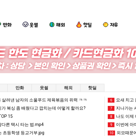
만화
웃썰
해외
핫딜
자유
양
백
요
여
산
종
새
러
기
원
치
분
온
이
고
13
문에 엄마한테 혼남;;
양산 기온 닷새째 40도 넘겨…‘최고기온 42도 가능성도’
백종원이 알려주는 가장 최악의 창업과정 .JPG
요새 치고 올라오는 봉화군 SNS
여러분 13살짜리
만화
웃썰
해외
핫딜
닷
알
올
살
새
려
라
짜
 살려낸 남자의 소울푸드 제육볶음의 위력 ㅋㅋ
망해가던 장사를 살려낸 남자의 소울푸드 제육볶음의 위력 ㅋㅋ
세계 담배 시총 TOP 1
요새 치고 
08.05
08.05
6
째
주
오
리
?"
외모때문에 인식 박살난 직업
드디어 정복했다는 시각장애
리가 복싱 좀 배웠다고 깝치는데 어떻게 할까요?
08.05
08.05
지나가는 시
7
40
는
는
가
도’
요즘 늘고 있다는 초등학생 등교거부.jpg
나도 이제 여친이 생겼
08.05
08.05
OP 15
나도 이제 
8
도
가
봉
복
 이유
엄마 요새는 꺄! 를 어떻게 쓰는지 알아?
카톡 프사 때문에 엄마한테 
08.05
08.05
남다른 택시 타는 법.mp4
이번에 아마
9
넘
장
화
싱
JPG
요새 치고 올라오는 봉화군 SNS
여러분 13살짜리가 복싱 좀 배웠다고 깝치는데 어떻게 
08.05
08.05
 초등학생 등교거부.jpg
외모때문에
10