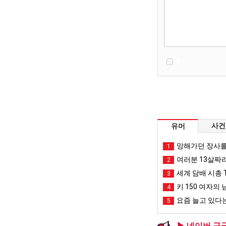
사건
유머
망해가던 장사를
1
여러분 13살짜
2
세계 담배 시총 T
3
키 150 여자의 
4
요즘 늘고 있다는
5
▶ 네이버,구