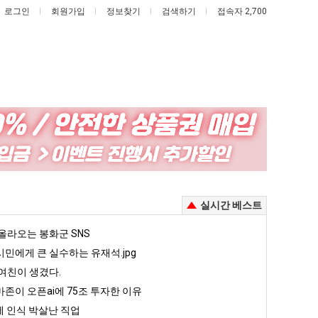
로그인
회원가입
정보찾기
검색하기
접속자 2,700
외
카
모
톡
때
프
문
사
가 복싱 좀 배웠다고 깝치는데 어떻게 할까요?
외모때문에 인식 박살난 직업
카톡 프사 때문에 엄마한테 혼남;;
실시간 베스트
에
때
인
문
5
올라오는 봉화군 SNS
퇴사했다!!!!
08.05
08.05
식
에
 근황
서울 토박이 안재현 "왜 서울로 독립해?"
민에게 큰 실수하는 유재석.jpg
08.05
08.05
박
엄
다.
양산 기온 닷새째 40도 넘겨…‘최고기온 42도 가능성도’
08.05
08.05
여친이 생겼다.
살
마
혼남;;
이번에 아마존이 오픈ai에 75조 투자한 이유
08.05
08.05
존이 오픈ai에 75조 투자한 이유
난
한
할까요?
백종원이 알려주는 가장 최악의 창업과정 .JPG
08.05
08.05
 인식 박살난 직업