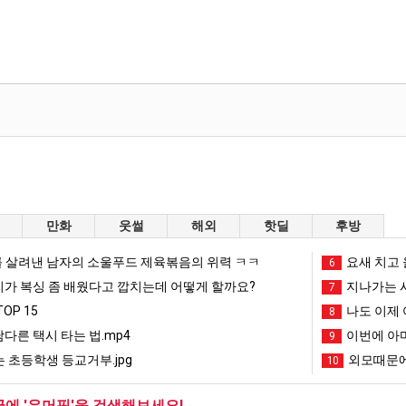
만화
웃썰
해외
핫딜
후방
 살려낸 남자의 소울푸드 제육볶음의 위력 ㅋㅋ
요새 치고 
6
리가 복싱 좀 배웠다고 깝치는데 어떻게 할까요?
지나가는 시
7
OP 15
나도 이제 
8
남다른 택시 타는 법.mp4
이번에 아마
9
 초등학생 등교거부.jpg
외모때문에
10
글에 '유머픽'을 검색해보세요!