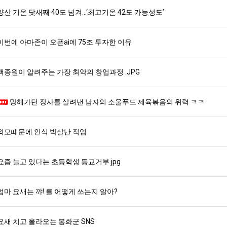
양산 기온 닷새째 40도 넘겨…‘최고기온 42도 가능성도’
이번에 아마존이 오픈ai에 75조 투자한 이유
백종원이 알려주는 가장 최악의 창업과정 .JPG
망해가던 장사를 살려낸 남자의 소울푸드 제육볶음의 위력 ㅋㅋ
외모때문에 인식 박살난 직업
요즘 늘고 있다는 초등학생 등교거부.jpg
엄마 요새는 꺄! 를 어떻게 쓰는지 알아?
요새 치고 올라오는 봉화군 SNS