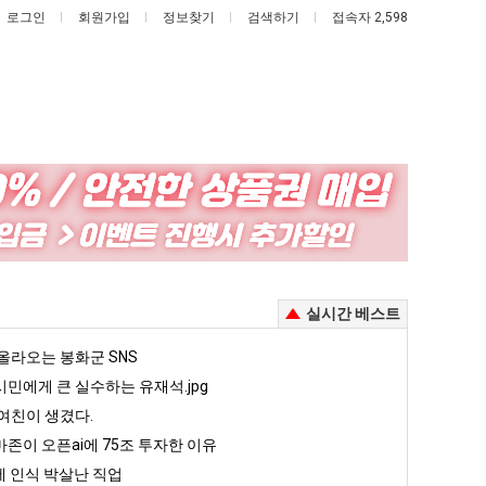
로그인
회원가입
정보찾기
검색하기
접속자 2,598
나
엄
도
마
이
요
제
새
있다는 초등학생 등교거부.jpg
나도 이제 여친이 생겼다.
엄마 요새는 꺄! 를 어떻게 쓰는지 알아?
실시간 베스트
여
는
친
꺄!
5
올라오는 봉화군 SNS
퇴사했다!!!!
08.05
08.05
이
를
 근황
서울 토박이 안재현 "왜 서울로 독립해?"
민에게 큰 실수하는 유재석.jpg
08.05
08.05
생
어
다.
양산 기온 닷새째 40도 넘겨…‘최고기온 42도 가능성도’
08.05
08.05
여친이 생겼다.
겼
떻
혼남;;
이번에 아마존이 오픈ai에 75조 투자한 이유
08.05
08.05
존이 오픈ai에 75조 투자한 이유
다.
게
할까요?
백종원이 알려주는 가장 최악의 창업과정 .JPG
08.05
08.05
 인식 박살난 직업