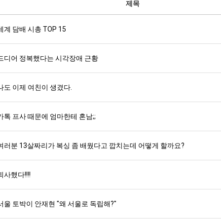
제목
세계 담배 시총 TOP 15
드디어 정복했다는 시각장애 근황
나도 이제 여친이 생겼다.
카톡 프사 때문에 엄마한테 혼남;;
여러분 13살짜리가 복싱 좀 배웠다고 깝치는데 어떻게 할까요?
퇴사했다!!!!
서울 토박이 안재현 "왜 서울로 독립해?"