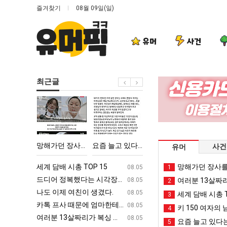
즐겨찾기
08월 09일(일)
유머
사건
최근글
망
요
나
엄
해
즘
도
마
가
늘
이
요
던
고
제
새
‘최고기온 42도 가능성도’
망해가던 장사를 살려낸 남자의 소울푸드 제육볶음의 위력 ㅋㅋ
요즘 늘고 있다는 초등학생 등교거부.jpg
나도 이제 여친이 생겼다.
엄마 요새는 꺄!
사건
유머
장
있
여
는
사
다
친
꺄!
ㅋㅋ
세계 담배 시총 TOP 15
퇴사했다!!!!
망해가던 장사를
08.05
08.05
1
를
는
이
를
업
드디어 정복했다는 시각장애 근황
서울 토박이 안재현 "왜 서울로 독립해
08.05
08.05
여러분 13살짜
2
살
초
생
어
g
나도 이제 여친이 생겼다.
양산 기온 닷새째 40도 넘겨…‘최고기온 42도 가능성
08.05
08.05
세계 담배 시총 T
3
려
등
겼
떻
카톡 프사 때문에 엄마한테 혼남;;
이번에 아마존이 오픈ai에 75조 투자한
08.05
08.05
키 150 여자의 
4
낸
학
다.
게
S
여러분 13살짜리가 복싱 좀 배웠다고 깝치는데 어떻게 할까요?
백종원이 알려주는 가장 최악의 창업과정 .
08.05
08.05
요즘 늘고 있다는
5