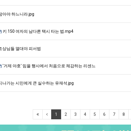
참아야 하느니라.jpg
키 150 여자의 남다른 택시 타는 법.mp4
조상님들 열대야 피서법
'거제 야호' 밈을 행사에서 처음으로 체감하는 리센느
지나가는 시민에게 큰 실수하는 유재석.jpg
1
2
3
4
5
6
7
8