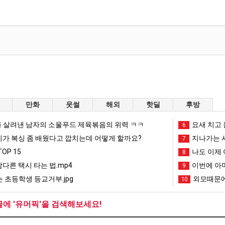
만화
웃썰
해외
핫딜
후방
 살려낸 남자의 소울푸드 제육볶음의 위력 ㅋㅋ
요새 치고 
6
리가 복싱 좀 배웠다고 깝치는데 어떻게 할까요?
지나가는 시
7
OP 15
나도 이제 
8
남다른 택시 타는 법.mp4
이번에 아마
9
 초등학생 등교거부.jpg
외모때문에
10
글에 '유머픽'을 검색해보세요!