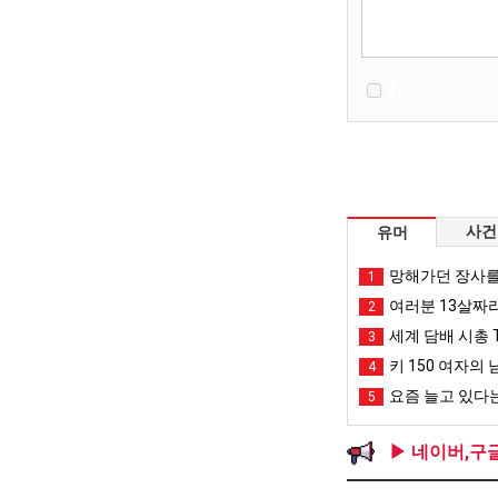
사건
유머
망해가던 장사를
1
여러분 13살짜
2
세계 담배 시총 T
3
키 150 여자의 
4
요즘 늘고 있다는
5
▶ 네이버,구