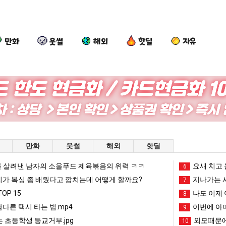
만화
웃썰
해외
핫딜
자유
외
양
망
요
모
산
해
즘
때
기
가
늘
문
온
던
고
 를 어떻게 쓰는지 알아?
외모때문에 인식 박살난 직업
양산 기온 닷새째 40도 넘겨…‘최고기온 42도 가능성도’
망해가던 장사를 살려낸 남자의 소울푸드 제육볶음의 위력 ㅋㅋ
요즘 늘고 
만화
웃썰
해외
핫딜
에
닷
장
있
인
새
사
다
 살려낸 남자의 소울푸드 제육볶음의 위력 ㅋㅋ
망해가던 장사를 살려낸 남자의 소울푸드 제육볶음의 위력 ㅋㅋ
세계 담배 시총 TOP 1
요새 치고 
08.05
08.05
6
식
째
를
는
?"
외모때문에 인식 박살난 직업
드디어 정복했다는 시각장애
리가 복싱 좀 배웠다고 깝치는데 어떻게 할까요?
08.05
08.05
지나가는 시
7
박
40
살
초
도’
요즘 늘고 있다는 초등학생 등교거부.jpg
나도 이제 여친이 생겼
08.05
08.05
OP 15
나도 이제 
8
살
도
려
등
 이유
엄마 요새는 꺄! 를 어떻게 쓰는지 알아?
카톡 프사 때문에 엄마한테 
08.05
08.05
남다른 택시 타는 법.mp4
이번에 아마
9
난
넘
낸
학
JPG
요새 치고 올라오는 봉화군 SNS
여러분 13살짜리가 복싱 좀 배웠다고 깝치는데 어떻게 
08.05
08.05
 초등학생 등교거부.jpg
외모때문에
10