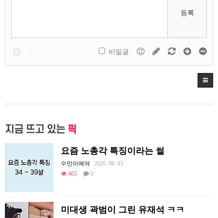
등록
비밀글
지금 뜨고 있는
픽
요즘 노총각 특징이라는 썰
수민이에여
2026. 08. 03.
465
0
미대생 곽범이 그린 유재석 ㅋㅋ