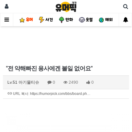
유머
사건
만화
웃썰
해외
핫
"전 약해빠진 용사에겐 볼일 없어요"
Lv.51 아기물티슈
0
2490
0
URL 복사: https://humorpick.com/bbs/board.ph…