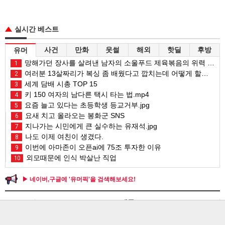
실시간 베스트
사건
만화
웃썰
해외
핫딜
후방
유머
망해가던 장사를 살려낸 남자의 소울푸드 제육볶음의 위력 ㅋㅋ
1
여러분 13살짜리가 복싱 좀 배웠다고 깝치는데 어떻게 할까요?
2
세계 담배 시총 TOP 15
3
키 150 여자의 남다른 택시 타는 법.mp4
4
요즘 늘고 있다는 초등학생 등교거부.jpg
5
요새 치고 올라오는 봉화군 SNS
6
지나가는 시민에게 큰 실수하는 유재석.jpg
7
나도 이제 여친이 생겼다.
8
이번에 아마존이 오픈ai에 75조 투자한 이유
9
외모때문에 인식 박살난 직업
10
▶ 네이버,구글에 '유머픽'을 검색해보세요!
포토
제목
세계 담배 시총 TOP 15