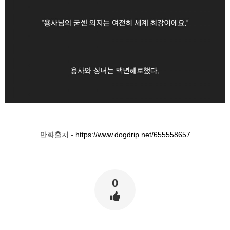
만화출처 -
https://www.dogdrip.net/655558657
0