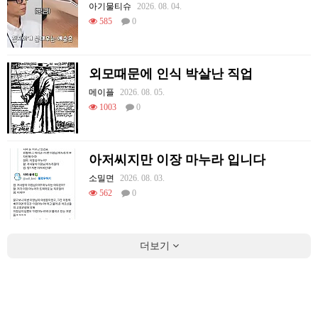
아기물티슈
2026. 08. 04.
585
0
외모때문에 인식 박살난 직업
메이플
2026. 08. 05.
1003
0
아저씨지만 이장 마누라 입니다
소밀면
2026. 08. 03.
562
0
더보기