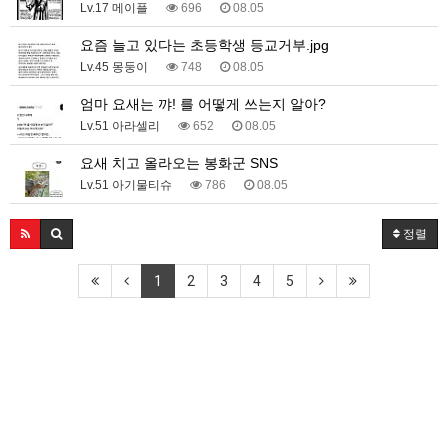
Lv.17 메이플
696
08.05
요즘 늘고 있다는 초등학생 등교거부.jpg
Lv.45 몽둥이
748
08.05
엄마 요새는 꺄! 를 어떻게 쓰는지 알아?
Lv.51 아라셀리
652
08.05
요새 치고 올라오는 봉화군 SNS
Lv.51 아기물티슈
786
08.05
정렬
1
2
3
4
5