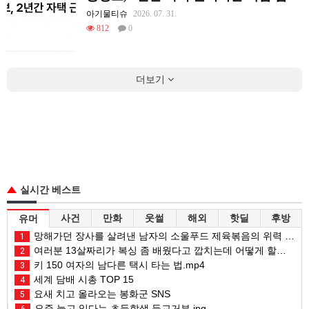
아기물티슈
2026. 07. 31.
812
0
더보기
실시간 베스트
사건
만화
웃썰
해외
핫딜
후방
유머
망해가던 장사를 살려낸 남자의 소울푸드 제육볶음의 위력 ㅋㅋ
1
여러분 13살짜리가 복싱 좀 배웠다고 깝치는데 어떻게 할까요?
2
키 150 여자의 남다른 택시 타는 법.mp4
3
세계 담배 시총 TOP 15
4
요새 치고 올라오는 봉화군 SNS
5
요즘 늘고 있다는 초등학생 등교거부.jpg