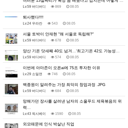
여러분 13살짜리가 복싱 좀 배웠다고 깝치는데 어떻게 …
Lv.59 버디버디
869
08.05
퇴사했다!!!!
Lv.24 우라칸
543
08.05
서울 토박이 안재현 "왜 서울로 독립해?"
Lv.59 버디버디
678
08.05
양산 기온 닷새째 40도 넘겨…‘최고기온 42도 가능성…
Lv.59 버디버디
574
08.05
이번에 아마존이 오픈ai에 75조 투자한 이유
Lv.29 소밀면
746
08.05
백종원이 알려주는 가장 최악의 창업과정 .JPG
Lv.59 버디버디
684
08.05
망해가던 장사를 살려낸 남자의 소울푸드 제육볶음의 위
력…
Lv.43 픽시베이
1590
08.05
외모때문에 인식 박살난 직업