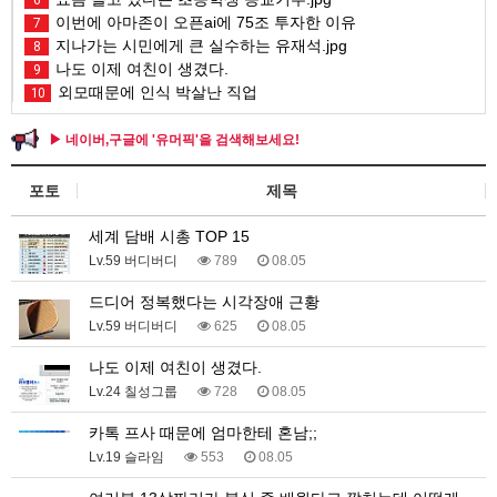
6
이번에 아마존이 오픈ai에 75조 투자한 이유
7
지나가는 시민에게 큰 실수하는 유재석.jpg
8
나도 이제 여친이 생겼다.
9
외모때문에 인식 박살난 직업
10
▶ 네이버,구글에 '유머픽'을 검색해보세요!
포토
제목
세계 담배 시총 TOP 15
Lv.59 버디버디
789
08.05
드디어 정복했다는 시각장애 근황
Lv.59 버디버디
625
08.05
나도 이제 여친이 생겼다.
Lv.24 칠성그룹
728
08.05
카톡 프사 때문에 엄마한테 혼남;;
Lv.19 슬라임
553
08.05