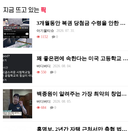
지금 뜨고 있는
픽
3개월동안 복권 당첨금 수령을 안한 이유
아기물티슈
2026. 07. 31.
1152
0
꽤 좋은편에 속한다는 미국 고등학교 급식.mp4
버디버디
2026. 08. 04.
550
0
백종원이 알려주는 가장 최악의 창업과정 .JPG
버디버디
2026. 08. 05.
684
0
홍명보, 2년간 자택 근처서만 축협 법카 1400만원 썼다