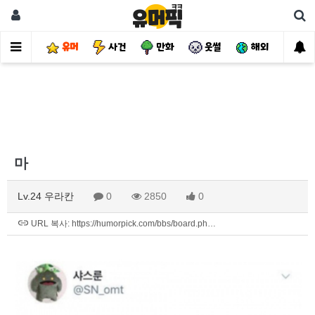
유머
사건
만화
웃썰
해외
핫
마
Lv.24 우라칸
0
2850
0
URL 복사: https://humorpick.com/bbs/board.ph…