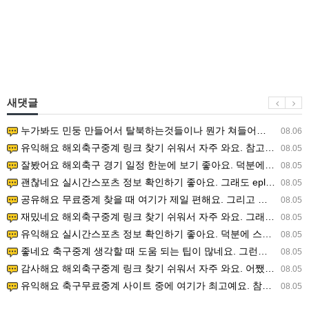
새댓글
누가봐도 민둥 만들어서 탈북하는것들이나 뭔가 쳐들어오는 낌새를 미리 알아차리기 위함이지 저걸 전쟁준비라고 하…
08.06
유익해요 해외축구중계 링크 찾기 쉬워서 자주 와요. 참고로 무료스포츠중계 정보 확인할 때 출처 꼭 체크해요.…
08.05
잘봤어요 해외축구 경기 일정 한눈에 보기 좋아요. 덕분에 epl중계 볼 때 공식 중계 채널 먼저 찾아봐요. …
08.05
괜찮네요 실시간스포츠 정보 확인하기 좋아요. 그래도 epl중계 볼 때 공식 중계 채널 먼저 찾아봐요. 북마크…
08.05
공유해요 무료중계 찾을 때 여기가 제일 편해요. 그리고 무료스포츠중계 정보 확인할 때 출처 꼭 체크해요. 앞…
08.05
재밌네요 해외축구중계 링크 찾기 쉬워서 자주 와요. 그래서 해외축구중계도 정식 서비스로 봐야 안전해요. 다음…
08.05
유익해요 실시간스포츠 정보 확인하기 좋아요. 덕분에 스포츠중계는 합법적인 경로로만 시청하려 해요. 좋은 정보…
08.05
좋네요 축구중계 생각할 때 도움 되는 팁이 많네요. 그런데 해외축구중계도 정식 서비스로 봐야 안전해요. 다음…
08.05
감사해요 해외축구중계 링크 찾기 쉬워서 자주 와요. 어쨌든 축구무료중계도 합법적인 곳에서 봐야 마음 편해요.…
08.05
유익해요 축구무료중계 사이트 중에 여기가 최고예요. 참고로 축구무료중계도 합법적인 곳에서 봐야 마음 편해요.…
08.05