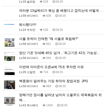
Lv.19 슬라임
529
08.05
여러분 13살짜리가 복싱 좀 배웠다고 깝치는데 어떻게 …
Lv.59 버디버디
839
08.05
퇴사했다!!!!
Lv.24 우라칸
528
08.05
서울 토박이 안재현 "왜 서울로 독립해?"
Lv.59 버디버디
661
08.05
양산 기온 닷새째 40도 넘겨…‘최고기온 42도 가능성…
Lv.59 버디버디
560
08.05
이번에 아마존이 오픈ai에 75조 투자한 이유
Lv.29 소밀면
724
08.05
백종원이 알려주는 가장 최악의 창업과정 .JPG
Lv.59 버디버디
669
08.05
망해가던 장사를 살려낸 남자의 소울푸드 제육볶음의 위
력…
Lv.43 픽시베이
1456
08.05