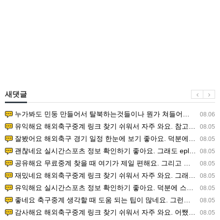
새댓글
누가봐도 민둥 만들어서 탈북하는것들이나 뭔가 쳐들어오는 낌새를 미리 알아차리기 위함이지 저걸 전쟁준비라고 하…
08.06
유익해요 해외축구중계 링크 찾기 쉬워서 자주 와요. 참고로 무료스포츠중계 정보 확인할 때 출처 꼭 체크해요.…
08.05
잘봤어요 해외축구 경기 일정 한눈에 보기 좋아요. 덕분에 epl중계 볼 때 공식 중계 채널 먼저 찾아봐요. …
08.05
괜찮네요 실시간스포츠 정보 확인하기 좋아요. 그래도 epl중계 볼 때 공식 중계 채널 먼저 찾아봐요. 북마크…
08.05
공유해요 무료중계 찾을 때 여기가 제일 편해요. 그리고 무료스포츠중계 정보 확인할 때 출처 꼭 체크해요. 앞…
08.05
재밌네요 해외축구중계 링크 찾기 쉬워서 자주 와요. 그래서 해외축구중계도 정식 서비스로 봐야 안전해요. 다음…
08.05
유익해요 실시간스포츠 정보 확인하기 좋아요. 덕분에 스포츠중계는 합법적인 경로로만 시청하려 해요. 좋은 정보…
08.05
좋네요 축구중계 생각할 때 도움 되는 팁이 많네요. 그런데 해외축구중계도 정식 서비스로 봐야 안전해요. 다음…
08.05
감사해요 해외축구중계 링크 찾기 쉬워서 자주 와요. 어쨌든 축구무료중계도 합법적인 곳에서 봐야 마음 편해요.…
08.05