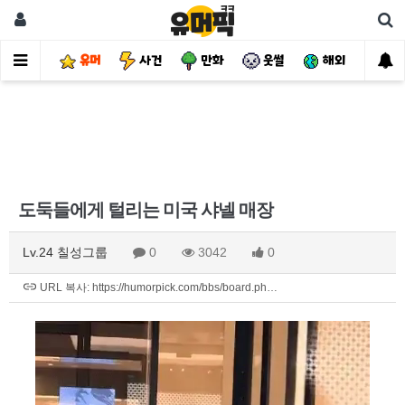
유머
사건
만화
웃썰
해외
핫
도둑들에게 털리는 미국 샤넬 매장
Lv.24 칠성그룹
0
3042
0
URL 복사: https://humorpick.com/bbs/board.ph…