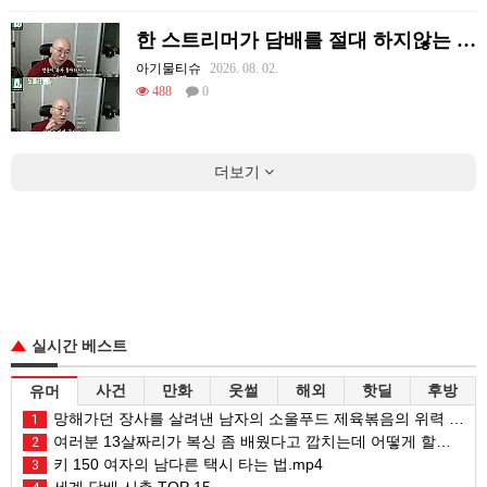
한 스트리머가 담배를 절대 하지않는 이유
아기물티슈
2026. 08. 02.
488
0
더보기
실시간 베스트
사건
만화
웃썰
해외
핫딜
후방
유머
망해가던 장사를 살려낸 남자의 소울푸드 제육볶음의 위력 ㅋㅋ
1
여러분 13살짜리가 복싱 좀 배웠다고 깝치는데 어떻게 할까요?
2
키 150 여자의 남다른 택시 타는 법.mp4
3
세계 담배 시총 TOP 15