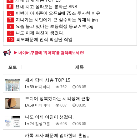
4
요새 치고 올라오는 봉화군 SNS
5
이번에 아마존이 오픈ai에 75조 투자한 이유
6
지나가는 시민에게 큰 실수하는 유재석.jpg
7
요즘 늘고 있다는 초등학생 등교거부.jpg
8
나도 이제 여친이 생겼다.
9
외모때문에 인식 박살난 직업
10
▶ 네이버,구글에 '유머픽'을 검색해보세요!
포토
제목
세계 담배 시총 TOP 15
Lv.59 버디버디
762
08.05
드디어 정복했다는 시각장애 근황
Lv.59 버디버디
607
08.05
나도 이제 여친이 생겼다.
Lv.24 칠성그룹
698
08.05
카톡 프사 때문에 엄마한테 혼남;;