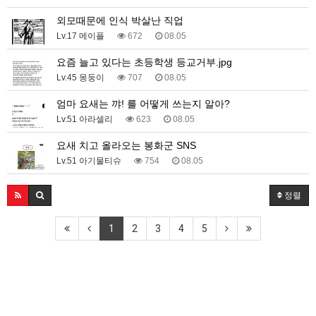
외모때문에 인식 박살난 직업
Lv.17 메이플
672
08.05
요즘 늘고 있다는 초등학생 등교거부.jpg
Lv.45 몽둥이
707
08.05
엄마 요새는 꺄! 를 어떻게 쓰는지 알아?
Lv.51 아라셀리
623
08.05
요새 치고 올라오는 봉화군 SNS
Lv.51 아기물티슈
754
08.05
정렬
1
2
3
4
5