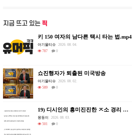
지금 뜨고 있는
픽
키 150 여자의 남다른 택시 타는 법.mp4
아기물티슈
2026. 08. 04.
787
0
쇼진행자가 퇴출된 미국방송
아기물티슈
2026. 08. 02.
589
0
19) 디시인의 흥미진진한 ㅈ소 경리 ㄸ먹은 썰
몽둥이
2026. 08. 03.
501
0