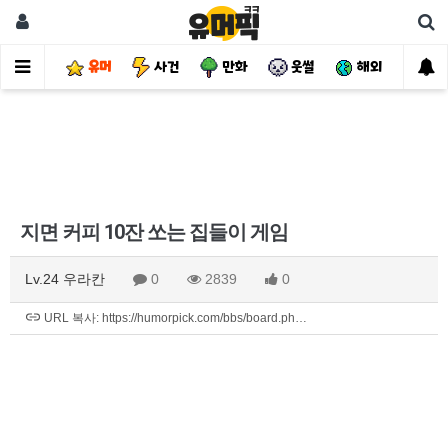
유머
사건
만화
웃썰
해외
핫
지면 커피 10잔 쏘는 집들이 게임
Lv.24 우라칸
0
2839
0
URL 복사: https://humorpick.com/bbs/board.ph…