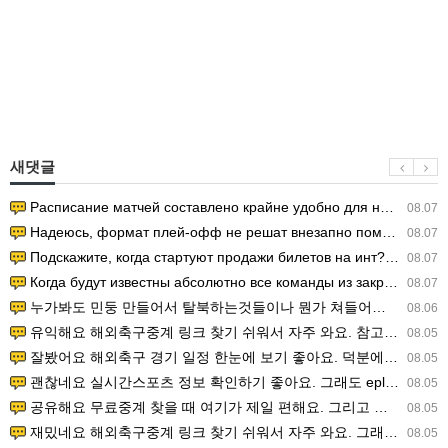
새댓글
Расписание матчей составлено крайне удобно для нашего часово…
08.07
Надеюсь, формат плей-офф не решат внезапно поменять. https:/…
08.07
Подскажите, когда стартуют продажи билетов на инт? https://g…
08.07
Когда будут известны абсолютно все команды из закрытых квали…
08.07
누가봐도 민둥 만들어서 탈북하는것들이나 뭔가 쳐들어오는 낌새를 미리 알아차리기 위함이지 저걸 전쟁준비라고 하…
08.06
유익해요 해외축구중계 링크 찾기 쉬워서 자주 와요. 참고로 무료스포츠중계 정보 확인할 때 출처 꼭 체크해요.…
08.05
잘봤어요 해외축구 경기 일정 한눈에 보기 좋아요. 덕분에 epl중계 볼 때 공식 중계 채널 먼저 찾아봐요. …
08.05
괜찮네요 실시간스포츠 정보 확인하기 좋아요. 그래도 epl중계 볼 때 공식 중계 채널 먼저 찾아봐요. 북마크…
08.05
공유해요 무료중계 찾을 때 여기가 제일 편해요. 그리고 무료스포츠중계 정보 확인할 때 출처 꼭 체크해요. 앞…
08.05
재밌네요 해외축구중계 링크 찾기 쉬워서 자주 와요. 그래서 해외축구중계도 정식 서비스로 봐야 안전해요. 다음…
08.05