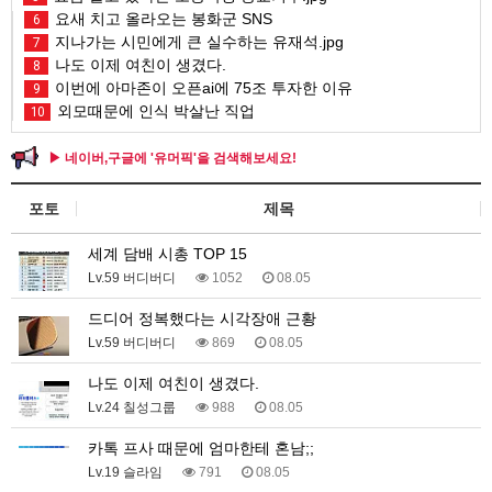
요새 치고 올라오는 봉화군 SNS
6
지나가는 시민에게 큰 실수하는 유재석.jpg
7
나도 이제 여친이 생겼다.
8
이번에 아마존이 오픈ai에 75조 투자한 이유
9
외모때문에 인식 박살난 직업
10
▶ 네이버,구글에 '유머픽'을 검색해보세요!
포토
제목
세계 담배 시총 TOP 15
Lv.59 버디버디
1052
08.05
드디어 정복했다는 시각장애 근황
Lv.59 버디버디
869
08.05
나도 이제 여친이 생겼다.
Lv.24 칠성그룹
988
08.05
카톡 프사 때문에 엄마한테 혼남;;
Lv.19 슬라임
791
08.05