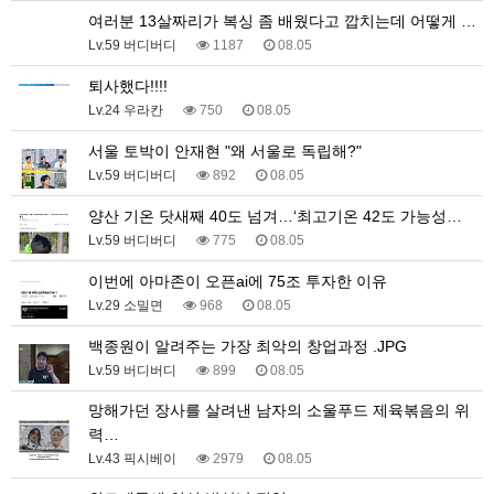
여러분 13살짜리가 복싱 좀 배웠다고 깝치는데 어떻게 …
Lv.59 버디버디
1187
08.05
퇴사했다!!!!
Lv.24 우라칸
750
08.05
서울 토박이 안재현 "왜 서울로 독립해?"
Lv.59 버디버디
892
08.05
양산 기온 닷새째 40도 넘겨…‘최고기온 42도 가능성…
Lv.59 버디버디
775
08.05
이번에 아마존이 오픈ai에 75조 투자한 이유
Lv.29 소밀면
968
08.05
백종원이 알려주는 가장 최악의 창업과정 .JPG
Lv.59 버디버디
899
08.05
망해가던 장사를 살려낸 남자의 소울푸드 제육볶음의 위
력…
Lv.43 픽시베이
2979
08.05