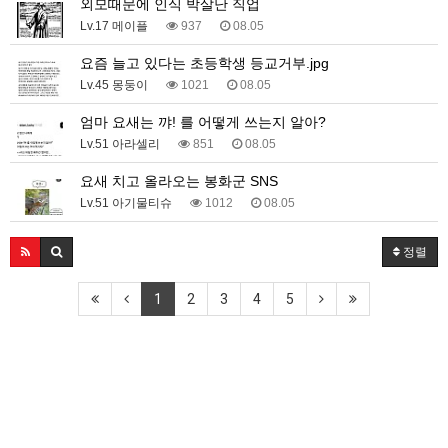
외모때문에 인식 박살난 직업
Lv.17 메이플
937
08.05
요즘 늘고 있다는 초등학생 등교거부.jpg
Lv.45 몽둥이
1021
08.05
엄마 요새는 꺄! 를 어떻게 쓰는지 알아?
Lv.51 아라셀리
851
08.05
요새 치고 올라오는 봉화군 SNS
Lv.51 아기물티슈
1012
08.05
정렬
1
2
3
4
5