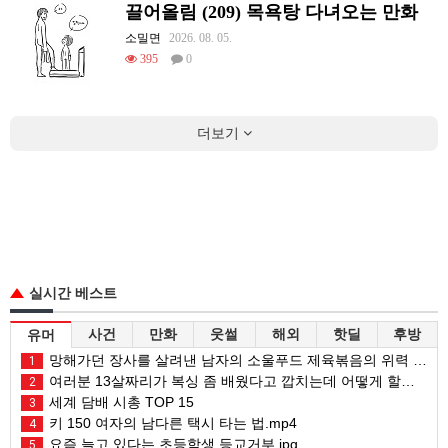
끌어올림 (209) 목욕탕 다녀오는 만화
소밀면
2026. 08. 05.
395
0
더보기
실시간 베스트
사건
만화
웃썰
해외
핫딜
후방
유머
망해가던 장사를 살려낸 남자의 소울푸드 제육볶음의 위력 ㅋㅋ
1
여러분 13살짜리가 복싱 좀 배웠다고 깝치는데 어떻게 할까요?
2
세계 담배 시총 TOP 15
3
키 150 여자의 남다른 택시 타는 법.mp4
4
요즘 늘고 있다는 초등학생 등교거부.jpg
5