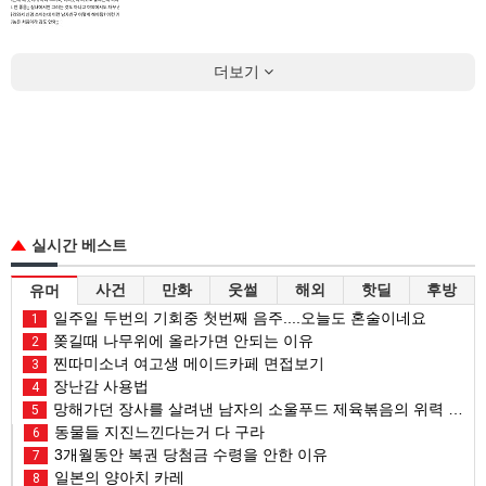
더보기
실시간 베스트
사건
만화
웃썰
해외
핫딜
후방
유머
일주일 두번의 기회중 첫번째 음주....오늘도 혼술이네요
1
쫒길때 나무위에 올라가면 안되는 이유
2
찐따미소녀 여고생 메이드카페 면접보기
3
장난감 사용법
4
망해가던 장사를 살려낸 남자의 소울푸드 제육볶음의 위력 ㅋㅋ
5
동물들 지진느낀다는거 다 구라
6
3개월동안 복권 당첨금 수령을 안한 이유
7
일본의 양아치 카레
8