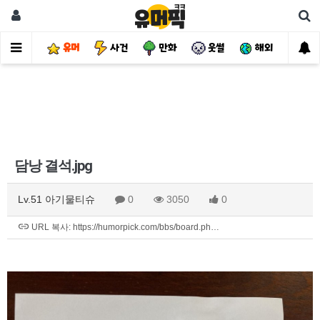
유머
사건
만화
웃썰
해외
핫
담낭 결석.jpg
Lv.51 아기물티슈
0
3050
0
URL 복사: https://humorpick.com/bbs/board.ph…