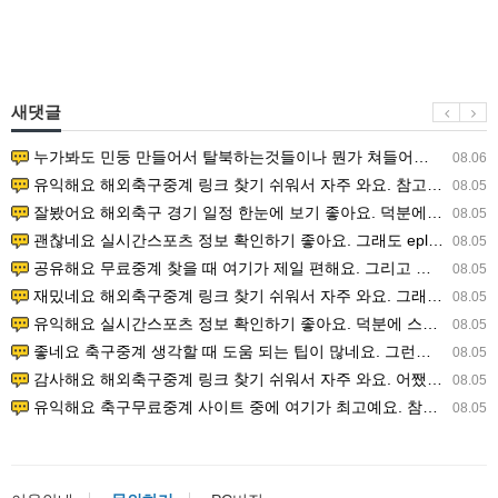
새댓글
누가봐도 민둥 만들어서 탈북하는것들이나 뭔가 쳐들어오는 낌새를 미리 알아차리기 위함이지 저걸 전쟁준비라고 하…
08.06
유익해요 해외축구중계 링크 찾기 쉬워서 자주 와요. 참고로 무료스포츠중계 정보 확인할 때 출처 꼭 체크해요.…
08.05
잘봤어요 해외축구 경기 일정 한눈에 보기 좋아요. 덕분에 epl중계 볼 때 공식 중계 채널 먼저 찾아봐요. …
08.05
괜찮네요 실시간스포츠 정보 확인하기 좋아요. 그래도 epl중계 볼 때 공식 중계 채널 먼저 찾아봐요. 북마크…
08.05
공유해요 무료중계 찾을 때 여기가 제일 편해요. 그리고 무료스포츠중계 정보 확인할 때 출처 꼭 체크해요. 앞…
08.05
재밌네요 해외축구중계 링크 찾기 쉬워서 자주 와요. 그래서 해외축구중계도 정식 서비스로 봐야 안전해요. 다음…
08.05
유익해요 실시간스포츠 정보 확인하기 좋아요. 덕분에 스포츠중계는 합법적인 경로로만 시청하려 해요. 좋은 정보…
08.05
좋네요 축구중계 생각할 때 도움 되는 팁이 많네요. 그런데 해외축구중계도 정식 서비스로 봐야 안전해요. 다음…
08.05
감사해요 해외축구중계 링크 찾기 쉬워서 자주 와요. 어쨌든 축구무료중계도 합법적인 곳에서 봐야 마음 편해요.…
08.05
유익해요 축구무료중계 사이트 중에 여기가 최고예요. 참고로 축구무료중계도 합법적인 곳에서 봐야 마음 편해요.…
08.05