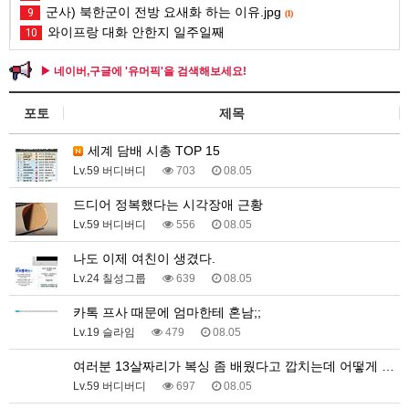
군사) 북한군이 전방 요새화 하는 이유.jpg
9
(1)
와이프랑 대화 안한지 일주일째
10
▶ 네이버,구글에 '유머픽'을 검색해보세요!
포토
제목
세계 담배 시총 TOP 15
Lv.59 버디버디
703
08.05
드디어 정복했다는 시각장애 근황
Lv.59 버디버디
556
08.05
나도 이제 여친이 생겼다.
Lv.24 칠성그룹
639
08.05
카톡 프사 때문에 엄마한테 혼남;;
Lv.19 슬라임
479
08.05
여러분 13살짜리가 복싱 좀 배웠다고 깝치는데 어떻게 …
Lv.59 버디버디
697
08.05