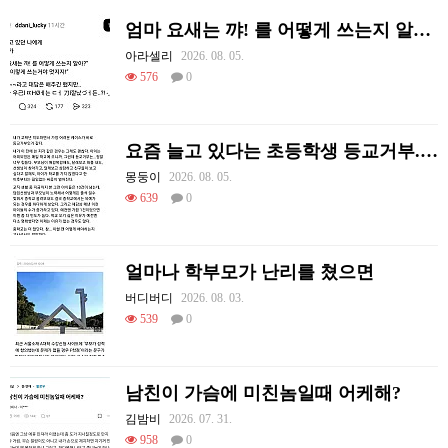
엄마 요새는 꺄! 를 어떻게 쓰는지 알아?
아라셀리
2026. 08. 05.
576
0
요즘 늘고 있다는 초등학생 등교거부.jpg
몽둥이
2026. 08. 05.
639
0
얼마나 학부모가 난리를 쳤으면
버디버디
2026. 08. 03.
539
0
남친이 가슴에 미친놈일때 어케해?
김밤비
2026. 07. 31.
958
0