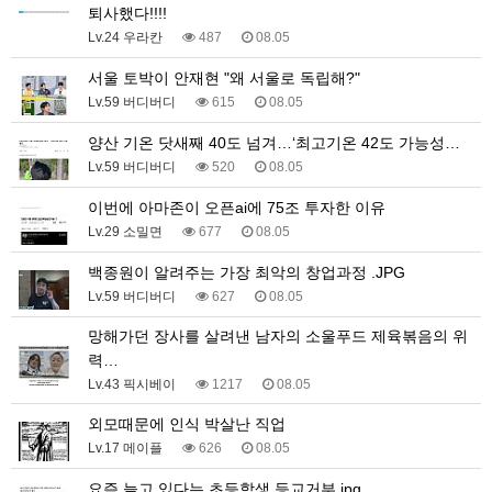
퇴사했다!!!!
Lv.24 우라칸
487
08.05
서울 토박이 안재현 "왜 서울로 독립해?"
Lv.59 버디버디
615
08.05
양산 기온 닷새째 40도 넘겨…‘최고기온 42도 가능성…
Lv.59 버디버디
520
08.05
이번에 아마존이 오픈ai에 75조 투자한 이유
Lv.29 소밀면
677
08.05
백종원이 알려주는 가장 최악의 창업과정 .JPG
Lv.59 버디버디
627
08.05
망해가던 장사를 살려낸 남자의 소울푸드 제육볶음의 위
력…
Lv.43 픽시베이
1217
08.05
외모때문에 인식 박살난 직업
Lv.17 메이플
626
08.05
요즘 늘고 있다는 초등학생 등교거부.jpg