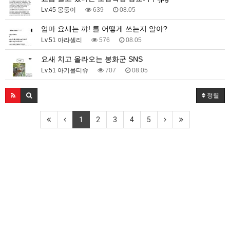
Lv.45 몽둥이
639
08.05
엄마 요새는 꺄! 를 어떻게 쓰는지 알아?
Lv.51 아라셀리
576
08.05
요새 치고 올라오는 봉화군 SNS
Lv.51 아기물티슈
707
08.05
정렬
1
2
3
4
5