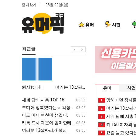
즐겨찾기
08월 09일(일)
유머
사건
최근글
퇴
여
이
서
사
러
번
울
했
분
에
토
다!!!!
13
아
박
학생 등교거부.jpg
퇴사했다!!!!
여러분 13살짜리가 복싱 좀 배웠다고 깝치는데 어떻게 할까요?
이번에 아마존이 오픈ai에 75조 투자한 이유
서울 토박이 안재
사건
유머
살
마
이
짜
존
안
ㅋㅋ
세계 담배 시총 TOP 15
퇴사했다!!!!
망해가던 장사를
08.05
08.05
1
리
이
재
업
드디어 정복했다는 시각장애 근황
서울 토박이 안재현 "왜 서울로 독립해
08.05
08.05
여러분 13살짜
2
가
오
현
g
나도 이제 여친이 생겼다.
양산 기온 닷새째 40도 넘겨…‘최고기온 42도 가능성
08.05
08.05
세계 담배 시총 T
3
복
픈
"왜
카톡 프사 때문에 엄마한테 혼남;;
이번에 아마존이 오픈ai에 75조 투자한
08.05
08.05
키 150 여자의 
4
싱
ai
서
S
여러분 13살짜리가 복싱 좀 배웠다고 깝치는데 어떻게 할까요?
백종원이 알려주는 가장 최악의 창업과정 .
08.05
08.05
요즘 늘고 있다는
5