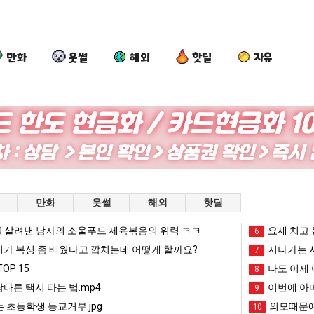
만화
웃썰
해외
핫딜
자유
카
요
퇴
여
톡
즘
사
러
프
늘
했
분
사
고
다!!!!
13
현 "왜 서울로 독립해?"
카톡 프사 때문에 엄마한테 혼남;;
요즘 늘고 있다는 초등학생 등교거부.jpg
퇴사했다!!!!
여러분 13살짜리
만화
웃썰
해외
핫딜
때
있
살
문
다
짜
 살려낸 남자의 소울푸드 제육볶음의 위력 ㅋㅋ
망해가던 장사를 살려낸 남자의 소울푸드 제육볶음의 위력 ㅋㅋ
세계 담배 시총 TOP 1
요새 치고 
08.05
08.05
6
에
는
리
?"
외모때문에 인식 박살난 직업
드디어 정복했다는 시각장애
리가 복싱 좀 배웠다고 깝치는데 어떻게 할까요?
08.05
08.05
지나가는 시
7
엄
초
가
도’
요즘 늘고 있다는 초등학생 등교거부.jpg
나도 이제 여친이 생겼
08.05
08.05
OP 15
나도 이제 
8
마
등
복
 이유
엄마 요새는 꺄! 를 어떻게 쓰는지 알아?
카톡 프사 때문에 엄마한테 
08.05
08.05
남다른 택시 타는 법.mp4
이번에 아마
9
한
학
싱
JPG
요새 치고 올라오는 봉화군 SNS
여러분 13살짜리가 복싱 좀 배웠다고 깝치는데 어떻게 
08.05
08.05
 초등학생 등교거부.jpg
외모때문에
10