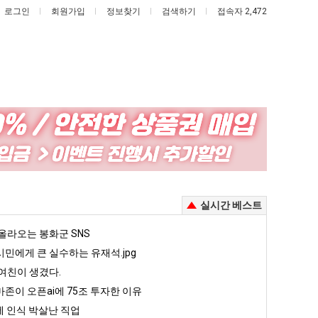
로그인
회원가입
정보찾기
검색하기
접속자 2,472
이
서
번
울
에
토
아
박
가 복싱 좀 배웠다고 깝치는데 어떻게 할까요?
이번에 아마존이 오픈ai에 75조 투자한 이유
서울 토박이 안재현 "왜 서울로 독립해?"
실시간 베스트
마
이
존
안
5
올라오는 봉화군 SNS
퇴사했다!!!!
08.05
08.05
이
재
 근황
서울 토박이 안재현 "왜 서울로 독립해?"
민에게 큰 실수하는 유재석.jpg
08.05
08.05
오
현
다.
양산 기온 닷새째 40도 넘겨…‘최고기온 42도 가능성도’
08.05
08.05
여친이 생겼다.
픈
"왜
혼남;;
이번에 아마존이 오픈ai에 75조 투자한 이유
08.05
08.05
존이 오픈ai에 75조 투자한 이유
ai
서
할까요?
백종원이 알려주는 가장 최악의 창업과정 .JPG
08.05
08.05
 인식 박살난 직업