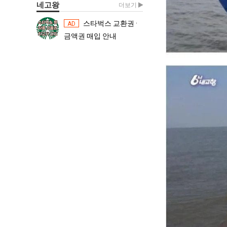
네고왕
더보기
스타벅스 교환권 ·
스타벅스 교환권 ·
AD
AD
금액권 매입 안내
금액권 매입 