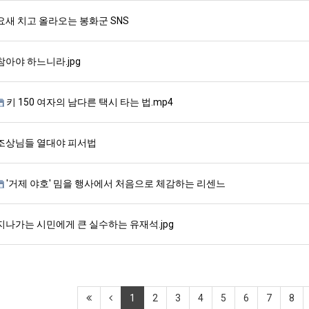
요새 치고 올라오는 봉화군 SNS
참아야 하느니라.jpg
키 150 여자의 남다른 택시 타는 법.mp4
조상님들 열대야 피서법
'거제 야호' 밈을 행사에서 처음으로 체감하는 리센느
지나가는 시민에게 큰 실수하는 유재석.jpg
1
2
3
4
5
6
7
8