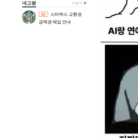
네고왕
더보기
스타벅스 교환권 ·
스타벅스 교환권 ·
AD
AD
금액권 매입 안내
금액권 매입 