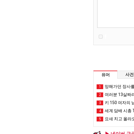
사건
유머
망해가던 장사를
1
여러분 13살짜
2
키 150 여자의 
3
세계 담배 시총 T
4
요새 치고 올라오
5
▶ 네이버,구