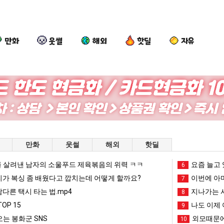
만화
웃썰
해외
핫딜
자유
카
퇴
나
이
톡
사
도
번
프
했
이
에
사
다!!!!
제
아
가장 최악의 창업과정 .JPG
카톡 프사 때문에 엄마한테 혼남;;
퇴사했다!!!!
나도 이제 여친이 생겼다.
이번에 아마
만화
웃썰
해외
핫딜
때
여
마
문
친
존
 살려낸 남자의 소울푸드 제육볶음의 위력 ㅋㅋ
망해가던 장사를 살려낸 남자의 소울푸드 제육볶음의 위력 ㅋㅋ
세계 담배 시총 TOP 1
요즘 늘고 
08.05
08.05
6
에
이
이
?"
외모때문에 인식 박살난 직업
드디어 정복했다는 시각장애
리가 복싱 좀 배웠다고 깝치는데 어떻게 할까요?
08.05
08.05
이번에 아마
7
엄
생
오
도’
요즘 늘고 있다는 초등학생 등교거부.jpg
나도 이제 여친이 생겼
08.05
08.05
남다른 택시 타는 법.mp4
지나가는 시
8
마
겼
픈
 이유
엄마 요새는 꺄! 를 어떻게 쓰는지 알아?
카톡 프사 때문에 엄마한테 
08.05
08.05
OP 15
나도 이제 
9
한
다.
ai
JPG
요새 치고 올라오는 봉화군 SNS
여러분 13살짜리가 복싱 좀 배웠다고 깝치는데 어떻게 
08.05
08.05
는 봉화군 SNS
외모때문에
10