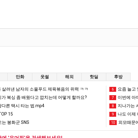
만화
웃썰
해외
핫딜
후방
 살려낸 남자의 소울푸드 제육볶음의 위력 ㅋㅋ
요즘 늘고 
6
리가 복싱 좀 배웠다고 깝치는데 어떻게 할까요?
이번에 아마
7
남다른 택시 타는 법.mp4
지나가는 시
8
OP 15
나도 이제 
9
는 봉화군 SNS
외모때문에
10
글에 '유머픽'을 검색해보세요!