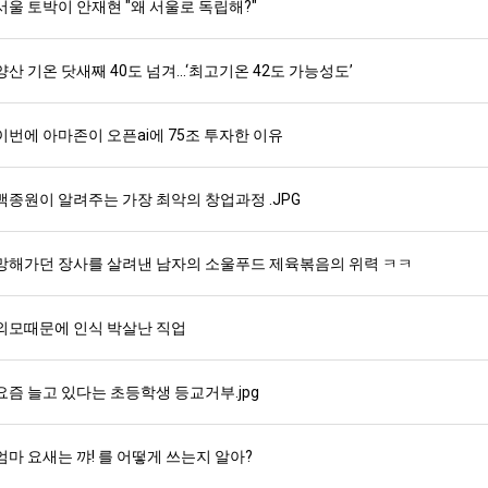
서울 토박이 안재현 "왜 서울로 독립해?"
양산 기온 닷새째 40도 넘겨…‘최고기온 42도 가능성도’
이번에 아마존이 오픈ai에 75조 투자한 이유
백종원이 알려주는 가장 최악의 창업과정 .JPG
망해가던 장사를 살려낸 남자의 소울푸드 제육볶음의 위력 ㅋㅋ
외모때문에 인식 박살난 직업
요즘 늘고 있다는 초등학생 등교거부.jpg
엄마 요새는 꺄! 를 어떻게 쓰는지 알아?