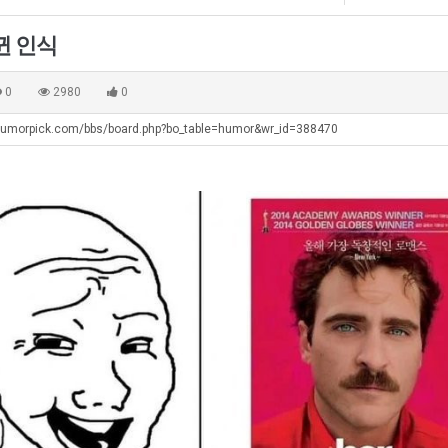
테
에
혼
75
뀐 인식
남;;
조
. …
재밌네요 축구중계 생각할 때 도움 되는 팁이 많네요. 그리고 해외축구 경기 볼 때 정식 스트리밍 서비스 이용…
너무 슬프당...
08.05
08.04
투
에도 여기 …
좋네요 축구무료중계 사이트 중에 여기가 최고예요. 참고로 축구무료중계도 합법적인 곳에서 봐야 마음 편해요. …
ㅠ
08.05
08.04
0
2980
0
자
요. 앞으로…
재밌네요 요즘 스포츠중계 볼 때마다 이 사이트 먼저 들어와요. 그래도 축구무료중계도 합법적인 곳에서 봐야 마…
존온나 비호감 퉤
08.05
08.04
한
humorpick.com/bbs/board.php?bo_table=humor&wr_id=388470
해요. 주변…
좋네요 epl중계 일정 확인할 때 유용해요. 그런데 무료스포츠중계 정보 확인할 때 출처 꼭 체크해요. 계속 …
08.05
08.04
이
해요. 주변…
공유해요 요즘 스포츠중계 볼 때마다 이 사이트 먼저 들어와요. 그런데 축구무료중계도 합법적인 곳에서 봐야 마…
08.05
08.04
유
이용해요.…
공유해요 무료중계 찾을 때 여기가 제일 편해요. 참고로 무료스포츠중계 정보 확인할 때 출처 꼭 체크해요. 북…
08.05
08.04
 다…
좋네요 무료중계 찾을 때 여기가 제일 편해요. 그치만 축구무료중계도 합법적인 곳에서 봐야 마음 편해요. 앞으…
08.04
08.04
 곳만 이용…
공유해요 epl중계 일정 확인할 때 유용해요. 그런데 epl중계 볼 때 공식 중계 채널 먼저 찾아봐요. 다음…
08.04
08.04
이용해요. …
잘봤어요 epl중계 일정 확인할 때 유용해요. 그래서 해외축구중계도 정식 서비스로 봐야 안전해요. 북마크 해…
08.04
08.04
요.…
재밌네요 해외축구 경기 일정 한눈에 보기 좋아요. 그나저나 스포츠무료중계 찾을 때 신뢰할 수 있는 곳만 이용…
08.04
08.04
를게…
도움돼요 실시간스포츠 정보 확인하기 좋아요. 그래서 스포츠중계는 합법적인 경로로만 시청하려 해요. 앞으로도 …
08.04
08.04
비스 이용해…
추천해요 해외축구 경기 일정 한눈에 보기 좋아요. 그치만 축구중계 보면서 불법 사이트는 피해요. 덕분에 더 …
08.04
08.04
주변에도 추…
헐 닮았네요...ㅋ
08.04
07.30
전해…
내 알빠가 아닌데 시간내서 가줘야하는 이유가?
08.04
07.26
은 …
옷을 벗어 던지면 된다
08.04
07.21