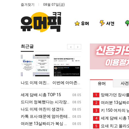
즐겨찾기
08월 07일(금)
유머
사건
최근글
나
이
엄
백
도
번
마
종
이
에
요
원
제
아
새
이
!!!
나도 이제 여친이 생겼다.
이번에 아마존이 오픈ai에 75조 투자한 이유
엄마 요새는 꺄! 를 어떻게 쓰는지 알아?
백종원이 알려주는 
사건
유머
여
마
는
알
친
존
꺄!
려
ㅋㅋ
세계 담배 시총 TOP 15
퇴사했다!!!!
망해가던 장사를
08.05
08.05
1
이
이
를
주
업
드디어 정복했다는 시각장애 근황
서울 토박이 안재현 "왜 서울로 독립해
08.05
08.05
여러분 13살짜
2
생
오
어
는
g
나도 이제 여친이 생겼다.
양산 기온 닷새째 40도 넘겨…‘최고기온 42도 가능성
08.05
08.05
키 150 여자의 
3
겼
픈
떻
가
카톡 프사 때문에 엄마한테 혼남;;
이번에 아마존이 오픈ai에 75조 투자한
08.05
08.05
세계 담배 시총 T
4
다.
ai
게
장
S
여러분 13살짜리가 복싱 좀 배웠다고 깝치는데 어떻게 할까요?
백종원이 알려주는 가장 최악의 창업과정 .
08.05
08.05
요새 치고 올라오
5