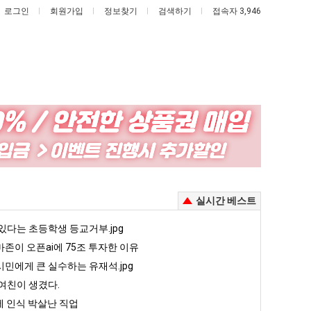
로그인
회원가입
정보찾기
검색하기
접속자 3,946
엄
백
마
종
요
원
새
이
존이 오픈ai에 75조 투자한 이유
엄마 요새는 꺄! 를 어떻게 쓰는지 알아?
백종원이 알려주는 가장 최악의 창업과정 .JPG
실시간 베스트
는
알
꺄!
려
5
있다는 초등학생 등교거부.jpg
퇴사했다!!!!
08.05
08.05
를
주
 근황
서울 토박이 안재현 "왜 서울로 독립해?"
존이 오픈ai에 75조 투자한 이유
08.05
08.05
어
는
다.
양산 기온 닷새째 40도 넘겨…‘최고기온 42도 가능성도’
08.05
08.05
민에게 큰 실수하는 유재석.jpg
떻
가
혼남;;
이번에 아마존이 오픈ai에 75조 투자한 이유
08.05
08.05
여친이 생겼다.
게
장
할까요?
백종원이 알려주는 가장 최악의 창업과정 .JPG
08.05
08.05
 인식 박살난 직업