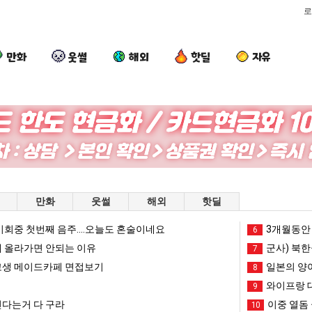
로
만화
웃썰
해외
핫딜
자유
이
여
양
엄
번
러
산
마
에
분
기
요
아
13
온
새
가장 최악의 창업과정 .JPG
이번에 아마존이 오픈ai에 75조 투자한 이유
여러분 13살짜리가 복싱 좀 배웠다고 깝치는데 어떻게 할까요?
양산 기온 닷새째 40도 넘겨…‘최고기온 42도 가능성도’
엄마 요새는
만화
웃썰
해외
핫딜
마
살
닷
는
존
짜
새
꺄!
회중 첫번째 음주....오늘도 혼술이네요
망해가던 장사를 살려낸 남자의 소울푸드 제육볶음의 위력 ㅋㅋ
세계 담배 시총 TOP 1
3개월동안 
08.05
08.05
6
이
리
째
를
?"
외모때문에 인식 박살난 직업
드디어 정복했다는 시각장애
 올라가면 안되는 이유
08.05
08.05
군사) 북한
7
오
가
40
어
도’
요즘 늘고 있다는 초등학생 등교거부.jpg
나도 이제 여친이 생겼
08.05
08.05
생 메이드카페 면접보기
일본의 양
8
픈
복
도
떻
 이유
엄마 요새는 꺄! 를 어떻게 쓰는지 알아?
카톡 프사 때문에 엄마한테 
08.05
08.05
와이프랑 
9
ai
싱
넘
게
JPG
요새 치고 올라오는 봉화군 SNS
여러분 13살짜리가 복싱 좀 배웠다고 깝치는데 어떻게 
08.05
08.05
다는거 다 구라
이중 열돔 
10