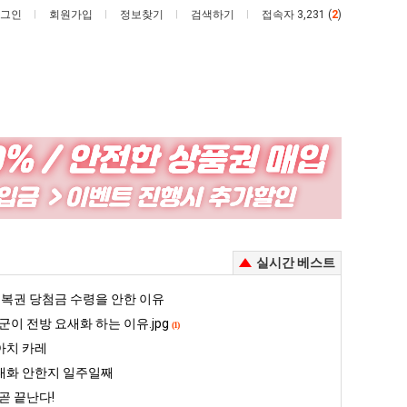
그인
회원가입
정보찾기
검색하기
접속자 3,231 (
2
)
망
백
해
종
가
원
던
이
 꺄! 를 어떻게 쓰는지 알아?
망해가던 장사를 살려낸 남자의 소울푸드 제육볶음의 위력 ㅋㅋ
백종원이 알려주는 가장 최악의 창업과정 .JPG
실시간 베스트
장
알
사
려
5
복권 당첨금 수령을 안한 이유
퇴사했다!!!!
08.05
08.05
를
주
 근황
서울 토박이 안재현 "왜 서울로 독립해?"
군이 전방 요새화 하는 이유.jpg
08.05
08.05
(1)
살
는
다.
양산 기온 닷새째 40도 넘겨…‘최고기온 42도 가능성도’
08.05
08.05
아치 카레
려
가
혼남;;
이번에 아마존이 오픈ai에 75조 투자한 이유
08.05
08.05
대화 안한지 일주일째
낸
장
할까요?
백종원이 알려주는 가장 최악의 창업과정 .JPG
08.05
08.05
곧 끝난다!