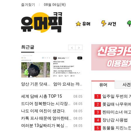
즐겨찾기
08월 06일(목)
유머
사건
최근글
양
엄
망
백
산
마
해
종
기
요
가
원
온
새
던
이
다고 깝치는데 어떻게 할까요?
양산 기온 닷새째 40도 넘겨…‘최고기온 42도 가능성도’
엄마 요새는 꺄! 를 어떻게 쓰는지 알아?
망해가던 장사를 살려낸 남자의 소울푸드 제육볶음의 위력 ㅋㅋ
백종원이 알려주는 
사건
유머
닷
는
장
알
새
꺄!
사
려
ㅋㅋ
세계 담배 시총 TOP 15
퇴사했다!!!!
일주일 두번의 기
08.05
08.05
1
째
를
를
주
업
드디어 정복했다는 시각장애 근황
서울 토박이 안재현 "왜 서울로 독립해
08.05
08.05
쫒길때 나무위에
2
40
어
살
는
g
나도 이제 여친이 생겼다.
양산 기온 닷새째 40도 넘겨…‘최고기온 42도 가능성
08.05
08.05
찐따미소녀 여고
3
도
떻
려
가
카톡 프사 때문에 엄마한테 혼남;;
이번에 아마존이 오픈ai에 75조 투자한
08.05
08.05
장난감 사용법
4
넘
게
낸
장
S
여러분 13살짜리가 복싱 좀 배웠다고 깝치는데 어떻게 할까요?
백종원이 알려주는 가장 최악의 창업과정 .
08.05
08.05
동물들 지진느낀
5