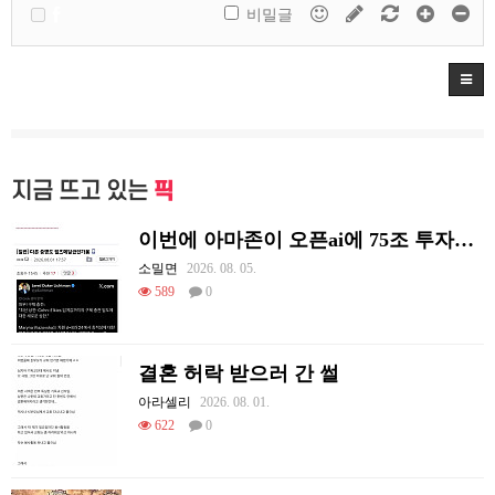
비밀글
지금 뜨고 있는
픽
이번에 아마존이 오픈ai에 75조 투자한 이유
소밀면
2026. 08. 05.
589
0
결혼 허락 받으러 간 썰
아라셀리
2026. 08. 01.
622
0