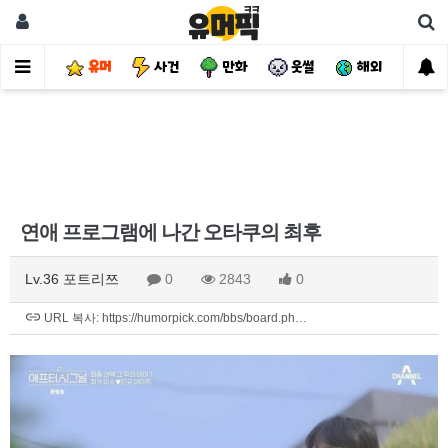
유머
사건
만화
웃썰
해외
핫
연애 프로그램에 나간 오타쿠의 최후
Lv.36 포트리쯔
0
2843
0
URL 복사: https://humorpick.com/bbs/board.ph…