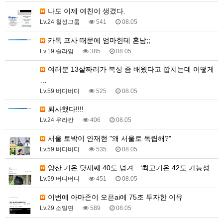
나도 이제 여친이 생겼다.
Lv.24 칠성그룹
541
08.05
카톡 프사 때문에 엄마한테 혼남;;
Lv.19 슬라임
385
08.05
여러분 13살짜리가 복싱 좀 배웠다고 깝치는데 어떻게
…
Lv.59 버디버디
525
08.05
퇴사했다!!!!
Lv.24 우라칸
406
08.05
서울 토박이 안재현 "왜 서울로 독립해?"
Lv.59 버디버디
535
08.05
양산 기온 닷새째 40도 넘겨…‘최고기온 42도 가능성…
Lv.59 버디버디
451
08.05
이번에 아마존이 오픈ai에 75조 투자한 이유
Lv.29 소밀면
589
08.05