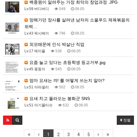
백종원이 알려주는 가장 최악의 창업과정 .JPG
Lv.59 버디버디
549
08.05
망해가던 장사를 살려낸 남자의 소울푸드 제육볶음의
위력…
Lv.43 픽시베이
796
08.05
외모때문에 인식 박살난 직업
Lv.17 메이플
538
08.05
요즘 늘고 있다는 초등학생 등교거부.jpg
Lv.45 몽둥이
545
08.05
엄마 요새는 꺄! 를 어떻게 쓰는지 알아?
Lv.51 아라셀리
502
08.05
요새 치고 올라오는 봉화군 SNS
Lv.51 아기물티슈
632
08.05
정렬
1
2
3
4
5