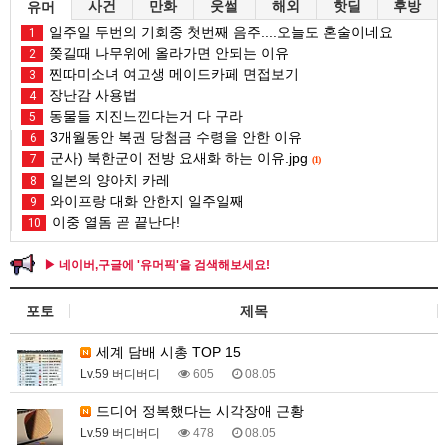
사건
만화
웃썰
해외
핫딜
후방
유머
일주일 두번의 기회중 첫번째 음주....오늘도 혼술이네요
1
쫒길때 나무위에 올라가면 안되는 이유
2
찐따미소녀 여고생 메이드카페 면접보기
3
장난감 사용법
4
동물들 지진느낀다는거 다 구라
5
3개월동안 복권 당첨금 수령을 안한 이유
6
군사) 북한군이 전방 요새화 하는 이유.jpg
7
(1)
일본의 양아치 카레
8
와이프랑 대화 안한지 일주일째
9
이중 열돔 곧 끝난다!
10
▶ 네이버,구글에 '유머픽'을 검색해보세요!
포토
제목
세계 담배 시총 TOP 15
Lv.59 버디버디
605
08.05
드디어 정복했다는 시각장애 근황
Lv.59 버디버디
478
08.05