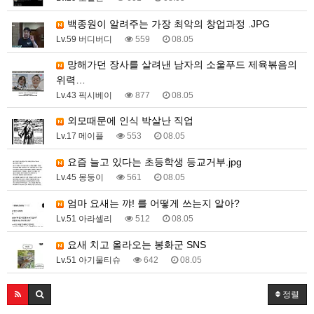
백종원이 알려주는 가장 최악의 창업과정 .JPG
Lv.59 버디버디
559
08.05
망해가던 장사를 살려낸 남자의 소울푸드 제육볶음의
위력…
Lv.43 픽시베이
877
08.05
외모때문에 인식 박살난 직업
Lv.17 메이플
553
08.05
요즘 늘고 있다는 초등학생 등교거부.jpg
Lv.45 몽둥이
561
08.05
엄마 요새는 꺄! 를 어떻게 쓰는지 알아?
Lv.51 아라셀리
512
08.05
요새 치고 올라오는 봉화군 SNS
Lv.51 아기물티슈
642
08.05
정렬