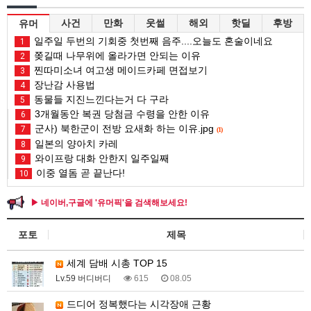
사건
만화
웃썰
해외
핫딜
후방
유머
일주일 두번의 기회중 첫번째 음주....오늘도 혼술이네요
1
쫒길때 나무위에 올라가면 안되는 이유
2
찐따미소녀 여고생 메이드카페 면접보기
3
장난감 사용법
4
동물들 지진느낀다는거 다 구라
5
3개월동안 복권 당첨금 수령을 안한 이유
6
군사) 북한군이 전방 요새화 하는 이유.jpg
7
(1)
일본의 양아치 카레
8
와이프랑 대화 안한지 일주일째
9
이중 열돔 곧 끝난다!
10
▶ 네이버,구글에 '유머픽'을 검색해보세요!
포토
제목
세계 담배 시총 TOP 15
Lv.59 버디버디
615
08.05
드디어 정복했다는 시각장애 근황