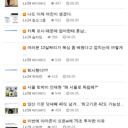
Lv.59 버디버디
487
08.05
나도 이제 여친이 생겼다.
Lv.24 칠성그룹
552
08.05
카톡 프사 때문에 엄마한테 혼남;;
Lv.19 슬라임
396
08.05
여러분 13살짜리가 복싱 좀 배웠다고 깝치는데 어떻게
…
Lv.59 버디버디
539
08.05
퇴사했다!!!!
Lv.24 우라칸
418
08.05
서울 토박이 안재현 "왜 서울로 독립해?"
Lv.59 버디버디
546
08.05
양산 기온 닷새째 40도 넘겨…‘최고기온 42도 가능성…
Lv.59 버디버디
459
08.05
이번에 아마존이 오픈ai에 75조 투자한 이유
Lv.29 소밀면
601
08.05