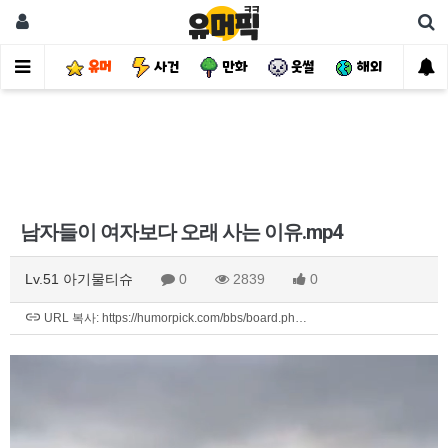
유머
사건
만화
웃썰
해외
핫
남자들이 여자보다 오래 사는 이유.mp4
Lv.51 아기물티슈
0
2839
0
URL 복사: https://humorpick.com/bbs/board.ph…