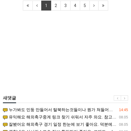
1
2
3
4
5
새댓글
누가봐도 민둥 만들어서 탈북하는것들이나 뭔가 쳐들어오는 낌새를 미리 알아차리기 위함이지 저걸 전쟁준비라고 하…
14:45
유익해요 해외축구중계 링크 찾기 쉬워서 자주 와요. 참고로 무료스포츠중계 정보 확인할 때 출처 꼭 체크해요.…
08.05
잘봤어요 해외축구 경기 일정 한눈에 보기 좋아요. 덕분에 epl중계 볼 때 공식 중계 채널 먼저 찾아봐요. …
08.05