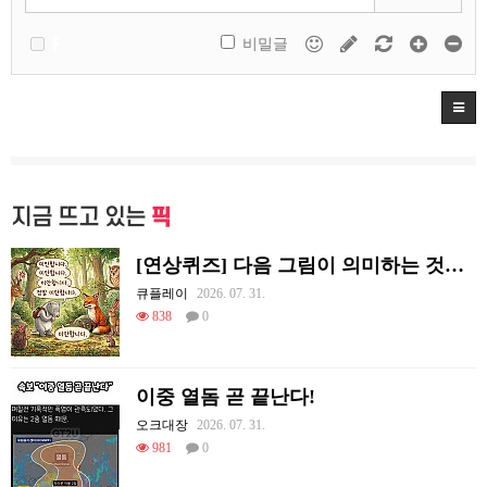
비밀글
지금 뜨고 있는
픽
[연상퀴즈] 다음 그림이 의미하는 것을 적어주세요
큐플레이
2026. 07. 31.
838
0
이중 열돔 곧 끝난다!
오크대장
2026. 07. 31.
981
0