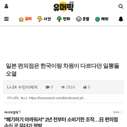
유머
사건
만화
웃썰
해외
핫
일본 편의점은 한국이랑 차원이 다르다던 일뽕들
오열
Lv.24 수민이에여
0
2916
0
URL 복사: https://humorpick.com/bbs/board.ph…