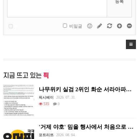
등록
비밀글
지금 뜨고 있는
픽
나무위키 실검 2위인 화순 서라아파트 모녀 살인 사건...
픽시베이
2026. 07. 31.
535
0
'거제 야호' 밈을 행사에서 처음으로 체감하는 리센느
포트리쯔
2026. 08. 04.