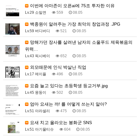
이번에 아마존이 오픈ai에 75조 투자한 이유
Lv.29 소밀면
559
08.05
백종원이 알려주는 가장 최악의 창업과정 .JPG
Lv.59 버디버디
521
08.05
망해가던 장사를 살려낸 남자의 소울푸드 제육볶음의
위력…
Lv.43 픽시베이
652
08.05
외모때문에 인식 박살난 직업
Lv.17 메이플
496
08.05
요즘 늘고 있다는 초등학생 등교거부.jpg
Lv.45 몽둥이
502
08.05
엄마 요새는 꺄! 를 어떻게 쓰는지 알아?
Lv.51 아라셀리
475
08.05
요새 치고 올라오는 봉화군 SNS
Lv.51 아기물티슈
604
08.05