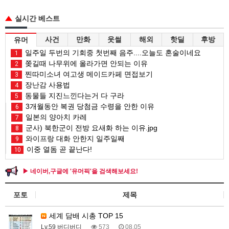
실시간 베스트
사건
만화
웃썰
해외
핫딜
후방
유머
일주일 두번의 기회중 첫번째 음주....오늘도 혼술이네요
1
쫒길때 나무위에 올라가면 안되는 이유
2
찐따미소녀 여고생 메이드카페 면접보기
3
장난감 사용법
4
동물들 지진느낀다는거 다 구라
5
3개월동안 복권 당첨금 수령을 안한 이유
6
일본의 양아치 카레
7
군사) 북한군이 전방 요새화 하는 이유.jpg
8
와이프랑 대화 안한지 일주일째
9
이중 열돔 곧 끝난다!
10
▶ 네이버,구글에 '유머픽'을 검색해보세요!
포토
제목
세계 담배 시총 TOP 15
Lv.59 버디버디
573
08.05