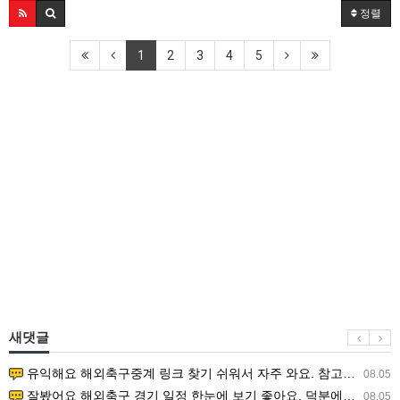
정렬
1
2
3
4
5
새댓글
유익해요 해외축구중계 링크 찾기 쉬워서 자주 와요. 참고로 무료스포츠중계 정보 확인할 때 출처 꼭 체크해요.…
08.05
잘봤어요 해외축구 경기 일정 한눈에 보기 좋아요. 덕분에 epl중계 볼 때 공식 중계 채널 먼저 찾아봐요. …
08.05