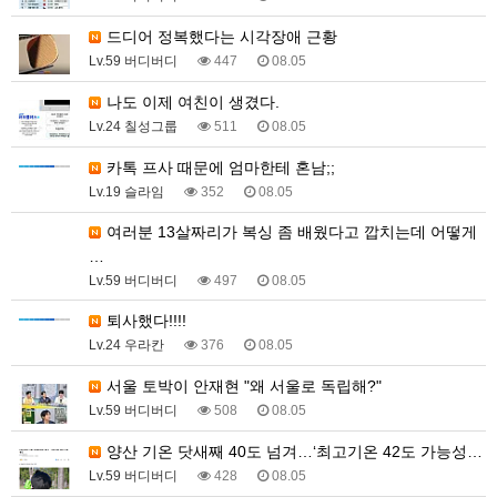
드디어 정복했다는 시각장애 근황
Lv.59 버디버디
447
08.05
나도 이제 여친이 생겼다.
Lv.24 칠성그룹
511
08.05
카톡 프사 때문에 엄마한테 혼남;;
Lv.19 슬라임
352
08.05
여러분 13살짜리가 복싱 좀 배웠다고 깝치는데 어떻게
…
Lv.59 버디버디
497
08.05
퇴사했다!!!!
Lv.24 우라칸
376
08.05
서울 토박이 안재현 "왜 서울로 독립해?"
Lv.59 버디버디
508
08.05
양산 기온 닷새째 40도 넘겨…‘최고기온 42도 가능성…
Lv.59 버디버디
428
08.05