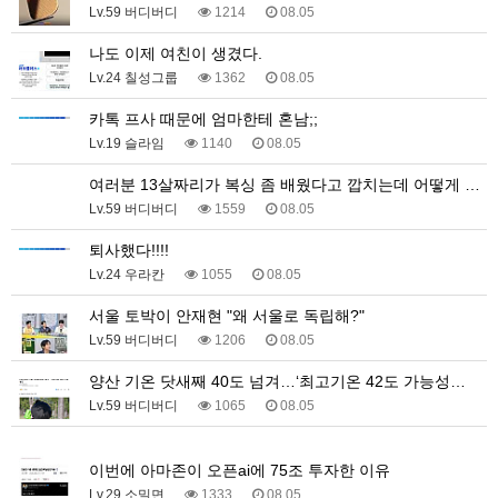
Lv.59 버디버디
1214
08.05
나도 이제 여친이 생겼다.
Lv.24 칠성그룹
1362
08.05
카톡 프사 때문에 엄마한테 혼남;;
Lv.19 슬라임
1140
08.05
여러분 13살짜리가 복싱 좀 배웠다고 깝치는데 어떻게 …
Lv.59 버디버디
1559
08.05
퇴사했다!!!!
Lv.24 우라칸
1055
08.05
서울 토박이 안재현 "왜 서울로 독립해?"
Lv.59 버디버디
1206
08.05
양산 기온 닷새째 40도 넘겨…‘최고기온 42도 가능성…
Lv.59 버디버디
1065
08.05
1
이번에 아마존이 오픈ai에 75조 투자한 이유
Lv.29 소밀면
1333
08.05