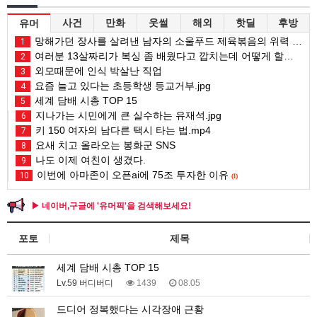
사건
만화
웃썰
해외
핫딜
후방
유머
망해가던 장사를 살려낸 남자의 소울푸드 제육볶음의 위력 ㅋㅋ
1
여러분 13살짜리가 복싱 좀 배웠다고 깝치는데 어떻게 할까요?
2
외모때문에 인식 박살난 직업
3
요즘 늘고 있다는 초등학생 등교거부.jpg
4
세계 담배 시총 TOP 15
5
지나가는 시민에게 큰 실수하는 유재석.jpg
6
키 150 여자의 남다른 택시 타는 법.mp4
7
요새 치고 올라오는 봉화군 SNS
8
나도 이제 여친이 생겼다.
9
이번에 아마존이 오픈ai에 75조 투자한 이유
10
(1)
▶ 네이버,구글에 '유머픽'을 검색해보세요!
포토
제목
세계 담배 시총 TOP 15
Lv.59 버디버디
1439
08.05
드디어 정복했다는 시각장애 근황