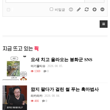
비밀글
지금 뜨고 있는
픽
요새 치고 올라오는 봉화군 SNS
아기물티슈
2026. 08. 05.
1369
0
깜지 팔다가 걸린 썰 푸는 흑마법사
라카라카
2026. 08. 04.
466
0