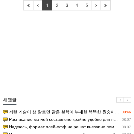
1
2
3
4
5
새댓글
저런 기술이 샘 알트먼 같은 철학이 부재한 똑똑한 원숭이에게 있다는게 문제.
00:46
Расписание матчей составлено крайне удобно для нашего часово…
08.07
Надеюсь, формат плей-офф не решат внезапно поменять. https:/…
08.07