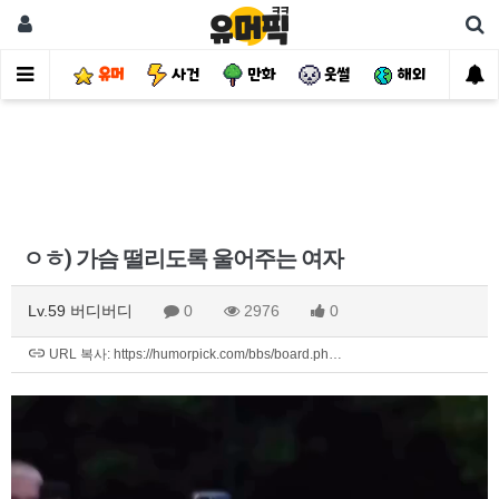
유머
사건
만화
웃썰
해외
핫
ㅇㅎ) 가슴 떨리도록 울어주는 여자
Lv.59 버디버디
0
2976
0
URL 복사: https://humorpick.com/bbs/board.ph…