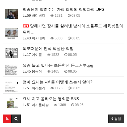
백종원이 알려주는 가장 최악의 창업과정 .JPG
Lv.59 버디버디
1231
08.05
망해가던 장사를 살려낸 남자의 소울푸드 제육볶음의
위력…
Lv.43 픽시베이
5300
08.05
외모때문에 인식 박살난 직업
Lv.17 메이플
1522
08.05
요즘 늘고 있다는 초등학생 등교거부.jpg
Lv.45 몽둥이
1465
08.05
엄마 요새는 꺄! 를 어떻게 쓰는지 알아?
Lv.51 아라셀리
1178
08.05
요새 치고 올라오는 봉화군 SNS
Lv.51 아기물티슈
1369
08.05
정렬