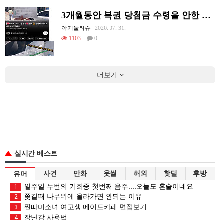
3개월동안 복권 당첨금 수령을 안한 이유
아기물티슈
2026. 07. 31.
1103
0
더보기
실시간 베스트
사건
만화
웃썰
해외
핫딜
후방
유머
일주일 두번의 기회중 첫번째 음주....오늘도 혼술이네요
1
쫒길때 나무위에 올라가면 안되는 이유
2
찐따미소녀 여고생 메이드카페 면접보기
3
장난감 사용법
4