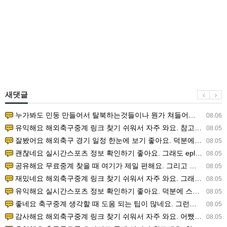
새댓글
누가봐도 민둥 만들어서 탈북하는것들이나 뭔가 쳐들어오는 낌새를 미리 알아차리기 위함이지 저걸 전쟁준비라고 하…
08.06
유익해요 해외축구중계 링크 찾기 쉬워서 자주 와요. 참고로 무료스포츠중계 정보 확인할 때 출처 꼭 체크해요.…
08.05
잘봤어요 해외축구 경기 일정 한눈에 보기 좋아요. 덕분에 epl중계 볼 때 공식 중계 채널 먼저 찾아봐요. …
08.05
괜찮네요 실시간스포츠 정보 확인하기 좋아요. 그래도 epl중계 볼 때 공식 중계 채널 먼저 찾아봐요. 북마크…
08.05
공유해요 무료중계 찾을 때 여기가 제일 편해요. 그리고 무료스포츠중계 정보 확인할 때 출처 꼭 체크해요. 앞…
08.05
재밌네요 해외축구중계 링크 찾기 쉬워서 자주 와요. 그래서 해외축구중계도 정식 서비스로 봐야 안전해요. 다음…
08.05
유익해요 실시간스포츠 정보 확인하기 좋아요. 덕분에 스포츠중계는 합법적인 경로로만 시청하려 해요. 좋은 정보…
08.05
좋네요 축구중계 생각할 때 도움 되는 팁이 많네요. 그런데 해외축구중계도 정식 서비스로 봐야 안전해요. 다음…
08.05
감사해요 해외축구중계 링크 찾기 쉬워서 자주 와요. 어쨌든 축구무료중계도 합법적인 곳에서 봐야 마음 편해요.…
08.05