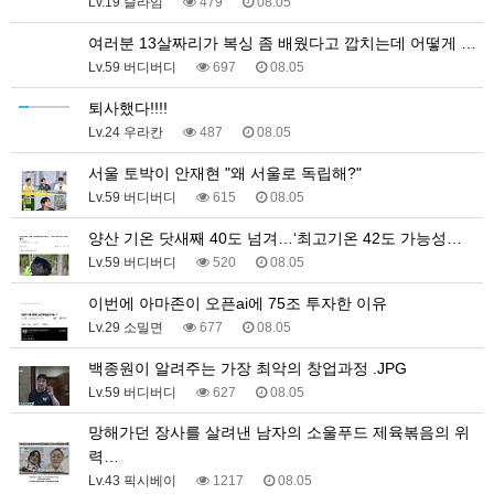
Lv.19 슬라임
479
08.05
여러분 13살짜리가 복싱 좀 배웠다고 깝치는데 어떻게 …
Lv.59 버디버디
697
08.05
퇴사했다!!!!
Lv.24 우라칸
487
08.05
서울 토박이 안재현 "왜 서울로 독립해?"
Lv.59 버디버디
615
08.05
양산 기온 닷새째 40도 넘겨…‘최고기온 42도 가능성…
Lv.59 버디버디
520
08.05
이번에 아마존이 오픈ai에 75조 투자한 이유
Lv.29 소밀면
677
08.05
백종원이 알려주는 가장 최악의 창업과정 .JPG
Lv.59 버디버디
627
08.05
망해가던 장사를 살려낸 남자의 소울푸드 제육볶음의 위
력…
Lv.43 픽시베이
1217
08.05