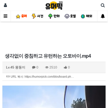
유머
사건
만화
웃썰
해외
핫
생각없이 중침하고 유턴하는 오토바이.mp4
Lv.45 몽둥이
0
2510
0
URL 복사: https://humorpick.com/bbs/board.ph…