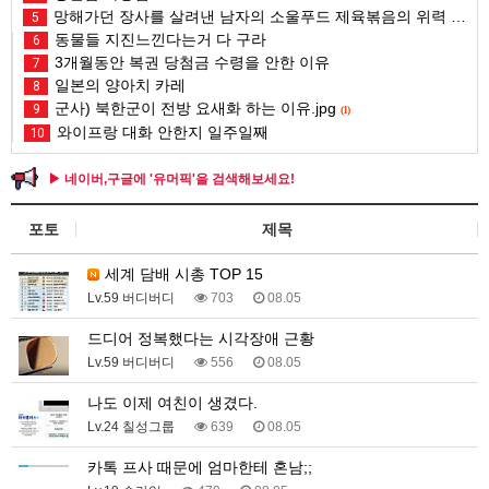
망해가던 장사를 살려낸 남자의 소울푸드 제육볶음의 위력 ㅋㅋ
5
동물들 지진느낀다는거 다 구라
6
3개월동안 복권 당첨금 수령을 안한 이유
7
일본의 양아치 카레
8
군사) 북한군이 전방 요새화 하는 이유.jpg
9
(1)
와이프랑 대화 안한지 일주일째
10
▶ 네이버,구글에 '유머픽'을 검색해보세요!
포토
제목
세계 담배 시총 TOP 15
Lv.59 버디버디
703
08.05
드디어 정복했다는 시각장애 근황
Lv.59 버디버디
556
08.05
나도 이제 여친이 생겼다.
Lv.24 칠성그룹
639
08.05
카톡 프사 때문에 엄마한테 혼남;;