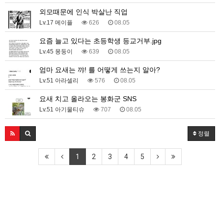
외모때문에 인식 박살난 직업
Lv.17 메이플
626
08.05
요즘 늘고 있다는 초등학생 등교거부.jpg
Lv.45 몽둥이
639
08.05
엄마 요새는 꺄! 를 어떻게 쓰는지 알아?
Lv.51 아라셀리
576
08.05
요새 치고 올라오는 봉화군 SNS
Lv.51 아기물티슈
707
08.05
정렬
1
2
3
4
5