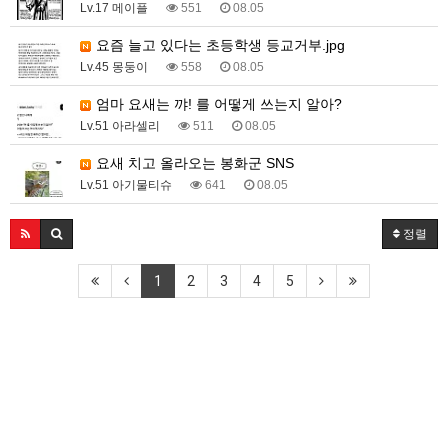
Lv.17 메이플
551
08.05
요즘 늘고 있다는 초등학생 등교거부.jpg
Lv.45 몽둥이
558
08.05
엄마 요새는 꺄! 를 어떻게 쓰는지 알아?
Lv.51 아라셀리
511
08.05
요새 치고 올라오는 봉화군 SNS
Lv.51 아기물티슈
641
08.05
정렬
1
2
3
4
5