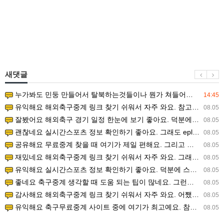
새댓글
누가봐도 민둥 만들어서 탈북하는것들이나 뭔가 쳐들어오는 낌새를 미리 알아차리기 위함이지 저걸 전쟁준비라고 하…
14:45
유익해요 해외축구중계 링크 찾기 쉬워서 자주 와요. 참고로 무료스포츠중계 정보 확인할 때 출처 꼭 체크해요.…
08.05
잘봤어요 해외축구 경기 일정 한눈에 보기 좋아요. 덕분에 epl중계 볼 때 공식 중계 채널 먼저 찾아봐요. …
08.05
괜찮네요 실시간스포츠 정보 확인하기 좋아요. 그래도 epl중계 볼 때 공식 중계 채널 먼저 찾아봐요. 북마크…
08.05
공유해요 무료중계 찾을 때 여기가 제일 편해요. 그리고 무료스포츠중계 정보 확인할 때 출처 꼭 체크해요. 앞…
08.05
재밌네요 해외축구중계 링크 찾기 쉬워서 자주 와요. 그래서 해외축구중계도 정식 서비스로 봐야 안전해요. 다음…
08.05
유익해요 실시간스포츠 정보 확인하기 좋아요. 덕분에 스포츠중계는 합법적인 경로로만 시청하려 해요. 좋은 정보…
08.05
좋네요 축구중계 생각할 때 도움 되는 팁이 많네요. 그런데 해외축구중계도 정식 서비스로 봐야 안전해요. 다음…
08.05
감사해요 해외축구중계 링크 찾기 쉬워서 자주 와요. 어쨌든 축구무료중계도 합법적인 곳에서 봐야 마음 편해요.…
08.05
유익해요 축구무료중계 사이트 중에 여기가 최고예요. 참고로 축구무료중계도 합법적인 곳에서 봐야 마음 편해요.…
08.05