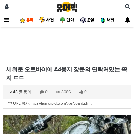
유머
사건
만화
웃썰
해외
핫
세워둔 오토바이에 A4용지 장문의 연락처있는 쪽
지 ㄷㄷ
Lv.45 몽둥이
0
3086
0
URL 복사: https://humorpick.com/bbs/board.ph…