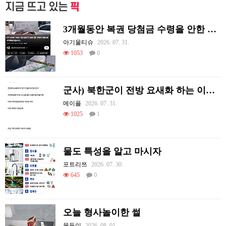
지금 뜨고 있는
픽
3개월동안 복권 당첨금 수령을 안한 이유
아기물티슈
2026. 07. 31.
1053
0
군사) 북한군이 전방 요새화 하는 이유.jpg
메이플
2026. 07. 31.
1025
1
물도 특성을 알고 마시자
포트리쯔
2026. 07. 30.
645
0
오늘 형사놀이한 썰
몽둥이
2026. 08. 01.