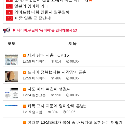
7
(1)
일본의 양아치 카레
8
와이프랑 대화 안한지 일주일째
9
이중 열돔 곧 끝난다!
10
▶ 네이버,구글에 '유머픽'을 검색해보세요!
포토
제목
세계 담배 시총 TOP 15
Lv.59 버디버디
614
08.05
드디어 정복했다는 시각장애 근황
Lv.59 버디버디
486
08.05
나도 이제 여친이 생겼다.
Lv.24 칠성그룹
550
08.05
카톡 프사 때문에 엄마한테 혼남;;
Lv.19 슬라임
394
08.05
여러분 13살짜리가 복싱 좀 배웠다고 깝치는데 어떻게