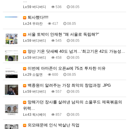
…
Lv.59 버디버디
536
08.05
퇴사했다!!!!
Lv.24 우라칸
417
08.05
서울 토박이 안재현 "왜 서울로 독립해?"
Lv.59 버디버디
545
08.05
양산 기온 닷새째 40도 넘겨…‘최고기온 42도 가능성…
Lv.59 버디버디
458
08.05
이번에 아마존이 오픈ai에 75조 투자한 이유
Lv.29 소밀면
600
08.05
백종원이 알려주는 가장 최악의 창업과정 .JPG
Lv.59 버디버디
557
08.05
망해가던 장사를 살려낸 남자의 소울푸드 제육볶음의
위력…
Lv.43 픽시베이
857
08.05
외모때문에 인식 박살난 직업