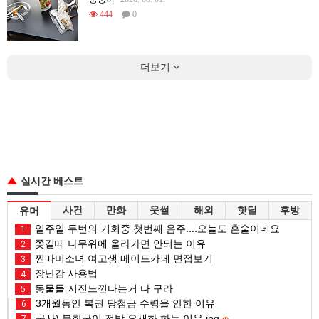
444
0
더보기
실시간 베스트
사건
만화
웃썰
해외
핫딜
후방
유머
일주일 두번의 기회중 첫번째 음주....오늘도 혼술이네요
1
쫒길때 나무위에 올라가면 안되는 이유
2
찐따미소녀 여고생 메이드카페 면접보기
3
장난감 사용법
4
동물들 지진느낀다는거 다 구라
5
3개월동안 복권 당첨금 수령을 안한 이유
6
군사) 북한군이 전방 요새화 하는 이유.jpg