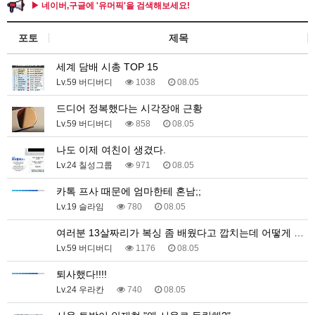
▶ 네이버,구글에 '유머픽'을 검색해보세요!
포토
제목
세계 담배 시총 TOP 15
Lv.59 버디버디
1038
08.05
드디어 정복했다는 시각장애 근황
Lv.59 버디버디
858
08.05
나도 이제 여친이 생겼다.
Lv.24 칠성그룹
971
08.05
카톡 프사 때문에 엄마한테 혼남;;
Lv.19 슬라임
780
08.05
여러분 13살짜리가 복싱 좀 배웠다고 깝치는데 어떻게 …
Lv.59 버디버디
1176
08.05
퇴사했다!!!!
Lv.24 우라칸
740
08.05