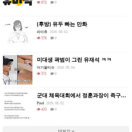
872
0
[후방] 유두 빠는 만화
라이츄
2026. 08. 02.
576
0
미대생 곽범이 그린 유재석 ㅋㅋ
아기물티슈
2026. 08. 04.
571
0
군대 체육대회에서 정훈과장이 족구한 썰
Pixel
2026. 08. 02.
423
0
더보기