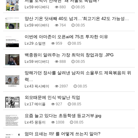
서울 토박이 안재현 "왜 서울로 독립해?"
Lv.59 버디버디
880
08.05
양산 기온 닷새째 40도 넘겨…‘최고기온 42도 가능성…
Lv.59 버디버디
764
08.05
이번에 아마존이 오픈ai에 75조 투자한 이유
Lv.29 소밀면
959
08.05
백종원이 알려주는 가장 최악의 창업과정 .JPG
Lv.59 버디버디
888
08.05
망해가던 장사를 살려낸 남자의 소울푸드 제육볶음의 위
력…
Lv.43 픽시베이
2897
08.05
외모때문에 인식 박살난 직업
Lv.17 메이플
927
08.05
요즘 늘고 있다는 초등학생 등교거부.jpg
Lv.45 몽둥이
1008
08.05
엄마 요새는 꺄! 를 어떻게 쓰는지 알아?