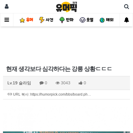
유머
사건
만화
웃썰
해외
핫
현재 생각보다 심각하다는 강릉 상황ㄷㄷㄷ
Lv.19 슬라임
0
3043
0
URL 복사: https://humorpick.com/bbs/board.ph…