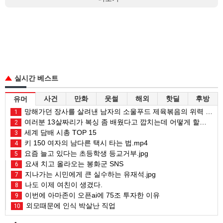
실시간 베스트
사건
만화
웃썰
해외
핫딜
후방
유머
망해가던 장사를 살려낸 남자의 소울푸드 제육볶음의 위력 ㅋㅋ
1
여러분 13살짜리가 복싱 좀 배웠다고 깝치는데 어떻게 할까요?
2
세계 담배 시총 TOP 15
3
키 150 여자의 남다른 택시 타는 법.mp4
4
요즘 늘고 있다는 초등학생 등교거부.jpg
5
요새 치고 올라오는 봉화군 SNS
6
지나가는 시민에게 큰 실수하는 유재석.jpg
7
나도 이제 여친이 생겼다.
8
이번에 아마존이 오픈ai에 75조 투자한 이유
9
외모때문에 인식 박살난 직업
10