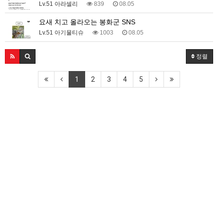
Lv.51 아라셀리
839
08.05
요새 치고 올라오는 봉화군 SNS
Lv.51 아기물티슈
1003
08.05
정렬
1
2
3
4
5