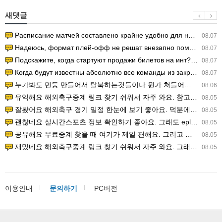
새댓글
Расписание матчей составлено крайне удобно для нашего часово…
08.07
Надеюсь, формат плей-офф не решат внезапно поменять. https:/…
08.07
Подскажите, когда стартуют продажи билетов на инт? https://g…
08.07
Когда будут известны абсолютно все команды из закрытых квали…
08.07
누가봐도 민둥 만들어서 탈북하는것들이나 뭔가 쳐들어오는 낌새를 미리 알아차리기 위함이지 저걸 전쟁준비라고 하…
08.06
유익해요 해외축구중계 링크 찾기 쉬워서 자주 와요. 참고로 무료스포츠중계 정보 확인할 때 출처 꼭 체크해요.…
08.05
잘봤어요 해외축구 경기 일정 한눈에 보기 좋아요. 덕분에 epl중계 볼 때 공식 중계 채널 먼저 찾아봐요. …
08.05
괜찮네요 실시간스포츠 정보 확인하기 좋아요. 그래도 epl중계 볼 때 공식 중계 채널 먼저 찾아봐요. 북마크…
08.05
공유해요 무료중계 찾을 때 여기가 제일 편해요. 그리고 무료스포츠중계 정보 확인할 때 출처 꼭 체크해요. 앞…
08.05
재밌네요 해외축구중계 링크 찾기 쉬워서 자주 와요. 그래서 해외축구중계도 정식 서비스로 봐야 안전해요. 다음…
08.05
이용안내
문의하기
PC버전