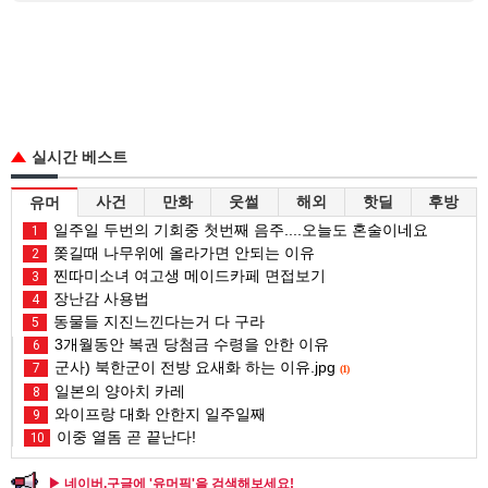
실시간 베스트
사건
만화
웃썰
해외
핫딜
후방
유머
일주일 두번의 기회중 첫번째 음주....오늘도 혼술이네요
1
쫒길때 나무위에 올라가면 안되는 이유
2
찐따미소녀 여고생 메이드카페 면접보기
3
장난감 사용법
4
동물들 지진느낀다는거 다 구라
5
3개월동안 복권 당첨금 수령을 안한 이유
6
군사) 북한군이 전방 요새화 하는 이유.jpg
7
(1)
일본의 양아치 카레
8
와이프랑 대화 안한지 일주일째
9
이중 열돔 곧 끝난다!
10
▶ 네이버,구글에 '유머픽'을 검색해보세요!