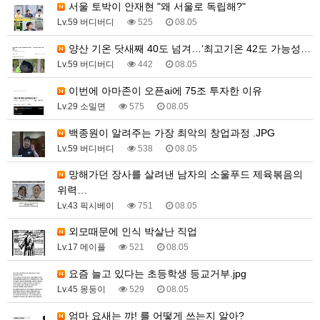
서울 토박이 안재현 "왜 서울로 독립해?"
Lv.59 버디버디
525
08.05
양산 기온 닷새째 40도 넘겨…‘최고기온 42도 가능성…
Lv.59 버디버디
442
08.05
이번에 아마존이 오픈ai에 75조 투자한 이유
Lv.29 소밀면
575
08.05
백종원이 알려주는 가장 최악의 창업과정 .JPG
Lv.59 버디버디
538
08.05
망해가던 장사를 살려낸 남자의 소울푸드 제육볶음의
위력…
Lv.43 픽시베이
751
08.05
외모때문에 인식 박살난 직업
Lv.17 메이플
521
08.05
요즘 늘고 있다는 초등학생 등교거부.jpg
Lv.45 몽둥이
529
08.05
엄마 요새는 꺄! 를 어떻게 쓰는지 알아?