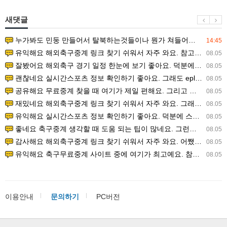
새댓글
누가봐도 민둥 만들어서 탈북하는것들이나 뭔가 쳐들어오는 낌새를 미리 알아차리기 위함이지 저걸 전쟁준비라고 하…
14:45
유익해요 해외축구중계 링크 찾기 쉬워서 자주 와요. 참고로 무료스포츠중계 정보 확인할 때 출처 꼭 체크해요.…
08.05
잘봤어요 해외축구 경기 일정 한눈에 보기 좋아요. 덕분에 epl중계 볼 때 공식 중계 채널 먼저 찾아봐요. …
08.05
괜찮네요 실시간스포츠 정보 확인하기 좋아요. 그래도 epl중계 볼 때 공식 중계 채널 먼저 찾아봐요. 북마크…
08.05
공유해요 무료중계 찾을 때 여기가 제일 편해요. 그리고 무료스포츠중계 정보 확인할 때 출처 꼭 체크해요. 앞…
08.05
재밌네요 해외축구중계 링크 찾기 쉬워서 자주 와요. 그래서 해외축구중계도 정식 서비스로 봐야 안전해요. 다음…
08.05
유익해요 실시간스포츠 정보 확인하기 좋아요. 덕분에 스포츠중계는 합법적인 경로로만 시청하려 해요. 좋은 정보…
08.05
좋네요 축구중계 생각할 때 도움 되는 팁이 많네요. 그런데 해외축구중계도 정식 서비스로 봐야 안전해요. 다음…
08.05
감사해요 해외축구중계 링크 찾기 쉬워서 자주 와요. 어쨌든 축구무료중계도 합법적인 곳에서 봐야 마음 편해요.…
08.05
유익해요 축구무료중계 사이트 중에 여기가 최고예요. 참고로 축구무료중계도 합법적인 곳에서 봐야 마음 편해요.…
08.05
이용안내
문의하기
PC버전