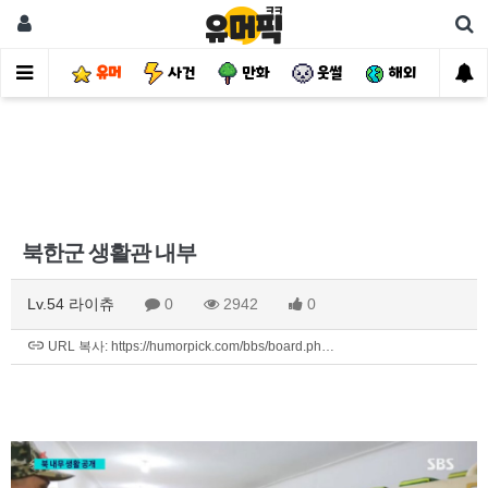
유머
사건
만화
웃썰
해외
핫
북한군 생활관 내부
Lv.54 라이츄
0
2942
0
URL 복사: https://humorpick.com/bbs/board.ph…