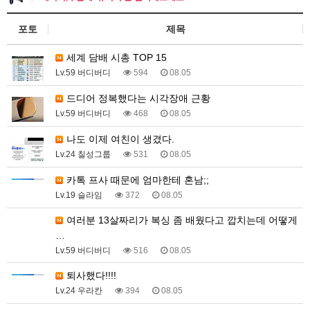
포토
제목
세계 담배 시총 TOP 15
Lv.59 버디버디
594
08.05
드디어 정복했다는 시각장애 근황
Lv.59 버디버디
468
08.05
나도 이제 여친이 생겼다.
Lv.24 칠성그룹
531
08.05
카톡 프사 때문에 엄마한테 혼남;;
Lv.19 슬라임
372
08.05
여러분 13살짜리가 복싱 좀 배웠다고 깝치는데 어떻게
…
Lv.59 버디버디
516
08.05
퇴사했다!!!!
Lv.24 우라칸
394
08.05