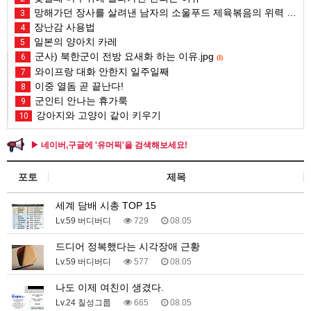
망해가던 장사를 살려낸 남자의 소울푸드 제육볶음의 위력 ㅋㅋ
3
장난감 사용법
4
일본의 양아치 카레
5
군사) 북한군이 전방 요새화 하는 이유.jpg
6
(1)
와이프랑 대화 안한지 일주일째
7
이중 열돔 곧 끝난다!
8
군인티 안나는 휴가룩
9
강아지와 고양이 같이 키우기
10
▶ 네이버,구글에 '유머픽'을 검색해보세요!
포토
제목
세계 담배 시총 TOP 15
Lv.59 버디버디
729
08.05
드디어 정복했다는 시각장애 근황
Lv.59 버디버디
577
08.05
나도 이제 여친이 생겼다.
Lv.24 칠성그룹
665
08.05