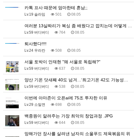
카톡 프사 때문에 엄마한테 혼남;;
Lv.19 슬라임
501
08.05
여러분 13살짜리가 복싱 좀 배웠다고 깝치는데 어떻게 …
Lv.59 버디버디
764
08.05
퇴사했다!!!!
Lv.24 우라칸
508
08.05
서울 토박이 안재현 "왜 서울로 독립해?"
Lv.59 버디버디
637
08.05
양산 기온 닷새째 40도 넘겨…‘최고기온 42도 가능성…
Lv.59 버디버디
538
08.05
이번에 아마존이 오픈ai에 75조 투자한 이유
Lv.29 소밀면
698
08.05
백종원이 알려주는 가장 최악의 창업과정 .JPG
Lv.59 버디버디
644
08.05
망해가던 장사를 살려낸 남자의 소울푸드 제육볶음의 위