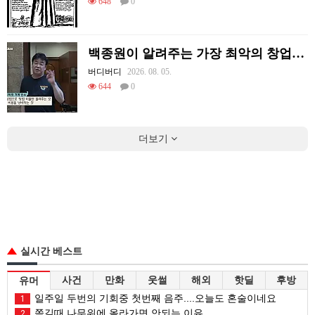
648
0
백종원이 알려주는 가장 최악의 창업과정 .JPG
버디버디
2026. 08. 05.
644
0
더보기
실시간 베스트
사건
만화
웃썰
해외
핫딜
후방
유머
일주일 두번의 기회중 첫번째 음주....오늘도 혼술이네요
1
쫒길때 나무위에 올라가면 안되는 이유
2