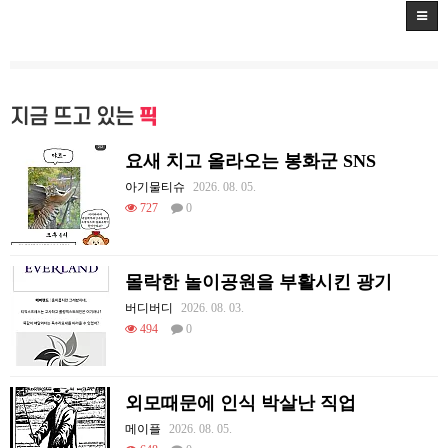
지금 뜨고 있는
픽
요새 치고 올라오는 봉화군 SNS
아기물티슈
2026. 08. 05.
727
0
몰락한 놀이공원을 부활시킨 광기
버디버디
2026. 08. 03.
494
0
외모때문에 인식 박살난 직업
메이플
2026. 08. 05.