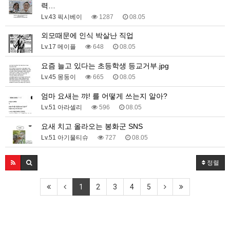
력…
Lv.43 픽시베이
1287
08.05
외모때문에 인식 박살난 직업
Lv.17 메이플
648
08.05
요즘 늘고 있다는 초등학생 등교거부.jpg
Lv.45 몽둥이
665
08.05
엄마 요새는 꺄! 를 어떻게 쓰는지 알아?
Lv.51 아라셀리
596
08.05
요새 치고 올라오는 봉화군 SNS
Lv.51 아기물티슈
727
08.05
정렬
1
2
3
4
5