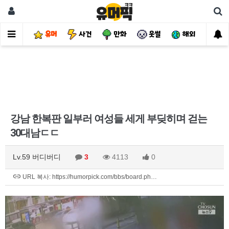
유머
사건
만화
웃썰
해외
핫
강남 한복판 일부러 여성들 세게 부딪히며 걷는
30대남ㄷㄷ
Lv.59 버디버디
3
4113
0
URL 복사: https://humorpick.com/bbs/board.ph…