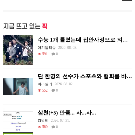
지금 뜨고 있는
픽
수능 1개 틀렸는데 집안사정으로 의대를 못감
아기물티슈
2026. 08. 03.
591
0
단 한명의 선수가 스포츠와 협회를 바꿔 버린 사례.jpg
아라셀리
2026. 08. 02.
552
0
삼천(+5) 만큼... 사...사...
김밤비
2026. 07. 31.
580
0