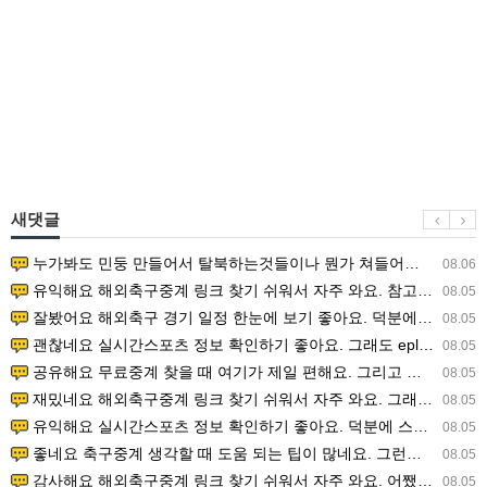
새댓글
누가봐도 민둥 만들어서 탈북하는것들이나 뭔가 쳐들어오는 낌새를 미리 알아차리기 위함이지 저걸 전쟁준비라고 하…
08.06
유익해요 해외축구중계 링크 찾기 쉬워서 자주 와요. 참고로 무료스포츠중계 정보 확인할 때 출처 꼭 체크해요.…
08.05
잘봤어요 해외축구 경기 일정 한눈에 보기 좋아요. 덕분에 epl중계 볼 때 공식 중계 채널 먼저 찾아봐요. …
08.05
괜찮네요 실시간스포츠 정보 확인하기 좋아요. 그래도 epl중계 볼 때 공식 중계 채널 먼저 찾아봐요. 북마크…
08.05
공유해요 무료중계 찾을 때 여기가 제일 편해요. 그리고 무료스포츠중계 정보 확인할 때 출처 꼭 체크해요. 앞…
08.05
재밌네요 해외축구중계 링크 찾기 쉬워서 자주 와요. 그래서 해외축구중계도 정식 서비스로 봐야 안전해요. 다음…
08.05
유익해요 실시간스포츠 정보 확인하기 좋아요. 덕분에 스포츠중계는 합법적인 경로로만 시청하려 해요. 좋은 정보…
08.05
좋네요 축구중계 생각할 때 도움 되는 팁이 많네요. 그런데 해외축구중계도 정식 서비스로 봐야 안전해요. 다음…
08.05
감사해요 해외축구중계 링크 찾기 쉬워서 자주 와요. 어쨌든 축구무료중계도 합법적인 곳에서 봐야 마음 편해요.…
08.05