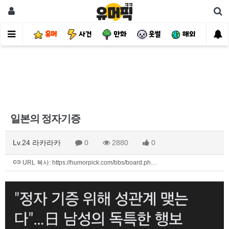
유머
사건
만화
웃썰
해외
핫
일본의 정자기증
Lv.24 라카라카
0
2880
0
URL 복사: https://humorpick.com/bbs/board.ph…