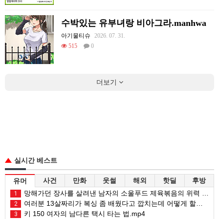
수박있는 유부녀랑 비아그라.manhwa
아기물티슈
2026. 07. 31.
515
0
더보기
실시간 베스트
사건
만화
웃썰
해외
핫딜
후방
유머
망해가던 장사를 살려낸 남자의 소울푸드 제육볶음의 위력 ㅋㅋ
1
여러분 13살짜리가 복싱 좀 배웠다고 깝치는데 어떻게 할까요?
2
키 150 여자의 남다른 택시 타는 법.mp4
3