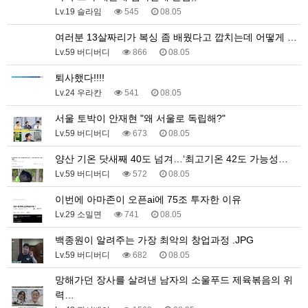
Lv.19 슬라임
545
08.05
여러분 13살짜리가 복싱 좀 배웠다고 깝치는데 어떻게 …
Lv.59 버디버디
866
08.05
퇴사했다!!!!
Lv.24 우라칸
541
08.05
서울 토박이 안재현 "왜 서울로 독립해?"
Lv.59 버디버디
673
08.05
양산 기온 닷새째 40도 넘겨…‘최고기온 42도 가능성…
Lv.59 버디버디
572
08.05
이번에 아마존이 오픈ai에 75조 투자한 이유
Lv.29 소밀면
741
08.05
백종원이 알려주는 가장 최악의 창업과정 .JPG
Lv.59 버디버디
682
08.05
망해가던 장사를 살려낸 남자의 소울푸드 제육볶음의 위
력…