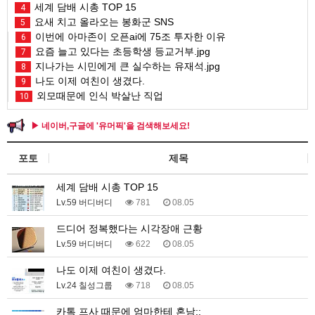
세계 담배 시총 TOP 15
4
요새 치고 올라오는 봉화군 SNS
5
이번에 아마존이 오픈ai에 75조 투자한 이유
6
요즘 늘고 있다는 초등학생 등교거부.jpg
7
지나가는 시민에게 큰 실수하는 유재석.jpg
8
나도 이제 여친이 생겼다.
9
외모때문에 인식 박살난 직업
10
▶ 네이버,구글에 '유머픽'을 검색해보세요!
포토
제목
세계 담배 시총 TOP 15
Lv.59 버디버디
781
08.05
드디어 정복했다는 시각장애 근황
Lv.59 버디버디
622
08.05
나도 이제 여친이 생겼다.
Lv.24 칠성그룹
718
08.05
카톡 프사 때문에 엄마한테 혼남;;