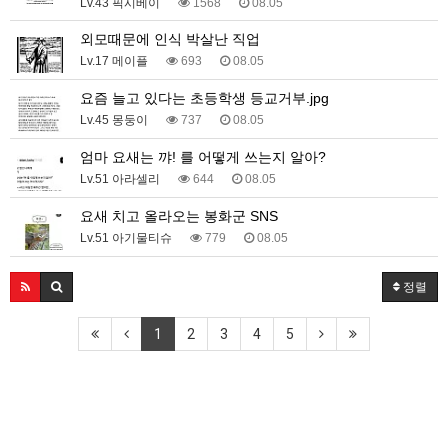
Lv.43 픽시베이
1568
08.05
외모때문에 인식 박살난 직업
Lv.17 메이플
693
08.05
요즘 늘고 있다는 초등학생 등교거부.jpg
Lv.45 몽둥이
737
08.05
엄마 요새는 꺄! 를 어떻게 쓰는지 알아?
Lv.51 아라셀리
644
08.05
요새 치고 올라오는 봉화군 SNS
Lv.51 아기물티슈
779
08.05
정렬
1
2
3
4
5