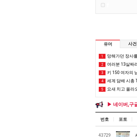
사건
유머
망해가던 장사를
1
여러분 13살짜
2
키 150 여자의 
3
세계 담배 시총 T
4
요새 치고 올라오
5
▶ 네이버,구
번호
포토
43729