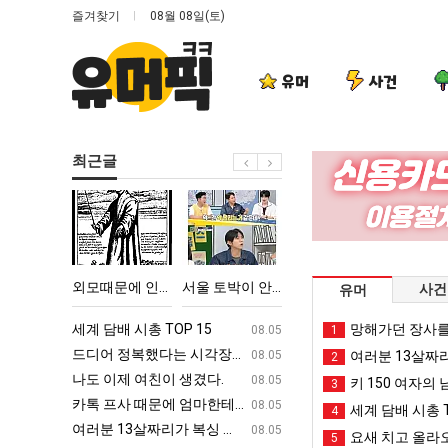
즐겨찾기
08월 08일(토)
유머
사건
최근글
외
서
나
요
모
울
도
즘
때
토
이
늘
문
박
제
고
 TOP 15
외모때문에 인식 박살난 직업
서울 토박이 안재현 "왜 서울로 독립해?"
나도 이제 여친이 생겼다.
요즘 늘고 있다는
사건
유머
에
이
여
있
인
안
친
다
ㅋㅋ
세계 담배 시총 TOP 15
퇴사했다!!!!
망해가던 장사를
08.05
08.05
1
식
재
이
는
업
드디어 정복했다는 시각장애 근황
서울 토박이 안재현 "왜 서울로 독립해
08.05
08.05
여러분 13살짜
2
박
현
생
초
g
나도 이제 여친이 생겼다.
양산 기온 닷새째 40도 넘겨…‘최고기온 42도 가능성
08.05
08.05
키 150 여자의 
3
살
"왜
겼
등
카톡 프사 때문에 엄마한테 혼남;;
이번에 아마존이 오픈ai에 75조 투자한
08.05
08.05
세계 담배 시총 T
4
난
서
다.
학
S
여러분 13살짜리가 복싱 좀 배웠다고 깝치는데 어떻게 할까요?
백종원이 알려주는 가장 최악의 창업과정 .
08.05
08.05
요새 치고 올라오
5