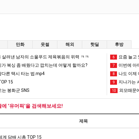
만화
웃썰
해외
핫딜
후방
 살려낸 남자의 소울푸드 제육볶음의 위력 ㅋㅋ
요즘 늘고 
6
리가 복싱 좀 배웠다고 깝치는데 어떻게 할까요?
이번에 아마
7
남다른 택시 타는 법.mp4
나도 이제 
8
OP 15
지나가는 시
9
는 봉화군 SNS
외모때문에
10
글에 '유머픽'을 검색해보세요!
제목
세계 담배 시총 TOP 15