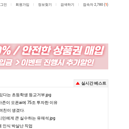
그인
회원가입
정보찾기
검색하기
접속자 2,780 (
1
)
나
요
도
즘
이
늘
제
고
 안재현 "왜 서울로 독립해?"
나도 이제 여친이 생겼다.
요즘 늘고 있다는 초등학생 등교거부.jpg
실시간 베스트
여
있
친
다
5
있다는 초등학생 등교거부.jpg
퇴사했다!!!!
08.05
08.05
이
는
 근황
서울 토박이 안재현 "왜 서울로 독립해?"
존이 오픈ai에 75조 투자한 이유
08.05
08.05
생
초
다.
양산 기온 닷새째 40도 넘겨…‘최고기온 42도 가능성도’
08.05
08.05
여친이 생겼다.
겼
등
혼남;;
이번에 아마존이 오픈ai에 75조 투자한 이유
08.05
08.05
민에게 큰 실수하는 유재석.jpg
다.
학
할까요?
백종원이 알려주는 가장 최악의 창업과정 .JPG
08.05
08.05
 인식 박살난 직업