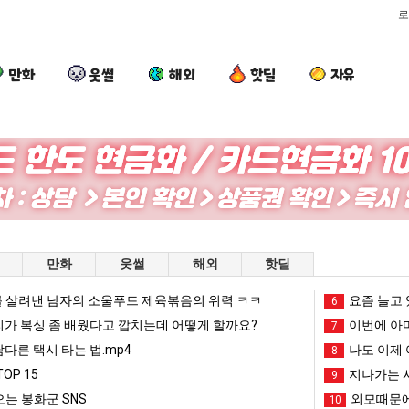
로
만화
웃썰
해외
핫딜
자유
여
세
외
서
러
계
모
울
분
담
때
토
13
배
문
박
 초등학생 등교거부.jpg
여러분 13살짜리가 복싱 좀 배웠다고 깝치는데 어떻게 할까요?
세계 담배 시총 TOP 15
외모때문에 인식 박살난 직업
서울 토박이
만화
웃썰
해외
핫딜
살
시
에
이
짜
총
인
안
 살려낸 남자의 소울푸드 제육볶음의 위력 ㅋㅋ
망해가던 장사를 살려낸 남자의 소울푸드 제육볶음의 위력 ㅋㅋ
세계 담배 시총 TOP 1
요즘 늘고 
08.05
08.05
6
리
TOP
식
재
?"
외모때문에 인식 박살난 직업
드디어 정복했다는 시각장애
리가 복싱 좀 배웠다고 깝치는데 어떻게 할까요?
08.05
08.05
이번에 아마
7
가
15
박
현
도’
요즘 늘고 있다는 초등학생 등교거부.jpg
나도 이제 여친이 생겼
08.05
08.05
남다른 택시 타는 법.mp4
나도 이제 
8
복
살
"왜
 이유
엄마 요새는 꺄! 를 어떻게 쓰는지 알아?
카톡 프사 때문에 엄마한테 
08.05
08.05
OP 15
지나가는 시
9
싱
난
서
JPG
요새 치고 올라오는 봉화군 SNS
여러분 13살짜리가 복싱 좀 배웠다고 깝치는데 어떻게 
08.05
08.05
는 봉화군 SNS
외모때문에
10