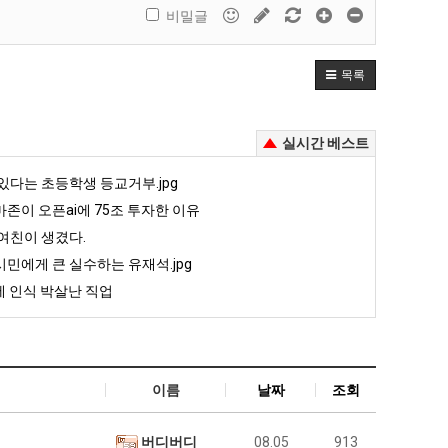
비밀글
목록
실시간 베스트
있다는 초등학생 등교거부.jpg
존이 오픈ai에 75조 투자한 이유
여친이 생겼다.
민에게 큰 실수하는 유재석.jpg
 인식 박살난 직업
이름
날짜
조회
버디버디
08.05
913