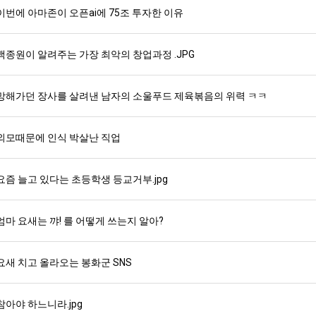
이번에 아마존이 오픈ai에 75조 투자한 이유
백종원이 알려주는 가장 최악의 창업과정 .JPG
망해가던 장사를 살려낸 남자의 소울푸드 제육볶음의 위력 ㅋㅋ
외모때문에 인식 박살난 직업
요즘 늘고 있다는 초등학생 등교거부.jpg
엄마 요새는 꺄! 를 어떻게 쓰는지 알아?
요새 치고 올라오는 봉화군 SNS
참아야 하느니라.jpg