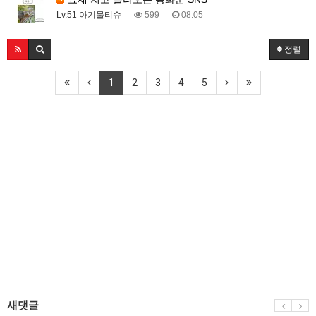
Lv.51 아기물티슈
599
08.05
정렬
1
2
3
4
5
새댓글