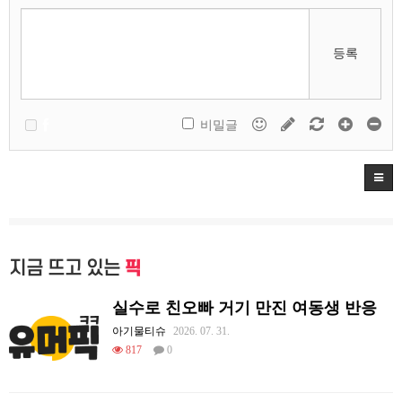
등록
비밀글
지금 뜨고 있는
픽
실수로 친오빠 거기 만진 여동생 반응
아기물티슈
2026. 07. 31.
817
0