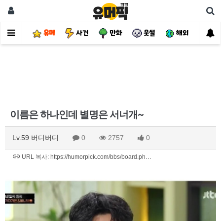
유머
사건
만화
웃썰
해외
핫
이름은 하나인데 별명은 서너개~
Lv.59 버디버디
0
2757
0
URL 복사: https://humorpick.com/bbs/board.ph…