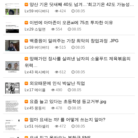
양산 기온 닷새째 40도 넘겨…‘최고기온 42도 가능성…
Lv.59 버디버디
424
08.05
이번에 아마존이 오픈ai에 75조 투자한 이유
Lv.29 소밀면
554
08.05
백종원이 알려주는 가장 최악의 창업과정 .JPG
Lv.59 버디버디
515
08.05
망해가던 장사를 살려낸 남자의 소울푸드 제육볶음의
위력…
Lv.43 픽시베이
612
08.05
외모때문에 인식 박살난 직업
Lv.17 메이플
490
08.05
요즘 늘고 있다는 초등학생 등교거부.jpg
Lv.45 몽둥이
478
08.05
엄마 요새는 꺄! 를 어떻게 쓰는지 알아?
Lv.51 아라셀리
472
08.05
요새 치고 올라오는 봉화군 SNS