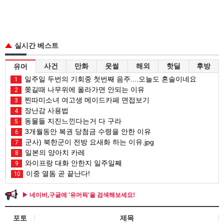
실시간 베스트
사건
만화
웃썰
해외
핫딜
후방
유머
일주일 두번의 기회중 첫번째 음주....오늘도 혼술이네요
1
쫒길때 나무위에 올라가면 안되는 이유
2
찐따미소녀 여고생 메이드카페 면접보기
3
장난감 사용법
4
동물들 지진느낀다는거 다 구라
5
3개월동안 복권 당첨금 수령을 안한 이유
6
군사) 북한군이 전방 요새화 하는 이유.jpg
7
일본의 양아치 카레
8
와이프랑 대화 안한지 일주일째
9
이중 열돔 곧 끝난다!
10
▶ 네이버,구글에 '유머픽'을 검색해보세요!
포토
제목