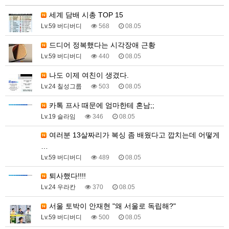
세계 담배 시총 TOP 15
Lv.59 버디버디
568
08.05
드디어 정복했다는 시각장애 근황
Lv.59 버디버디
440
08.05
나도 이제 여친이 생겼다.
Lv.24 칠성그룹
503
08.05
카톡 프사 때문에 엄마한테 혼남;;
Lv.19 슬라임
346
08.05
여러분 13살짜리가 복싱 좀 배웠다고 깝치는데 어떻게
…
Lv.59 버디버디
489
08.05
퇴사했다!!!!
Lv.24 우라칸
370
08.05
서울 토박이 안재현 "왜 서울로 독립해?"
Lv.59 버디버디
500
08.05