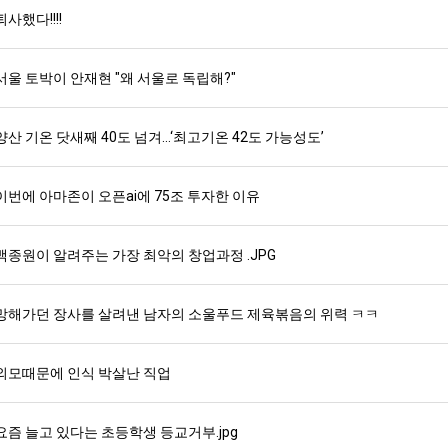
퇴사했다!!!!
서울 토박이 안재현 "왜 서울로 독립해?"
양산 기온 닷새째 40도 넘겨…‘최고기온 42도 가능성도’
이번에 아마존이 오픈ai에 75조 투자한 이유
백종원이 알려주는 가장 최악의 창업과정 .JPG
망해가던 장사를 살려낸 남자의 소울푸드 제육볶음의 위력 ㅋㅋ
외모때문에 인식 박살난 직업
요즘 늘고 있다는 초등학생 등교거부.jpg