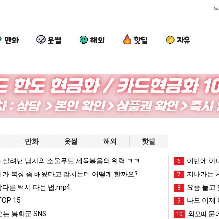
로
만화
웃썰
해외
핫딜
자유
요
세
외
서
즘
계
모
울
늘
담
때
토
고
배
문
박
문에 엄마한테 혼남;;
요즘 늘고 있다는 초등학생 등교거부.jpg
세계 담배 시총 TOP 15
외모때문에 인식 박살난 직업
서울 토박이
만화
웃썰
해외
핫딜
있
시
에
이
다
총
인
안
 살려낸 남자의 소울푸드 제육볶음의 위력 ㅋㅋ
망해가던 장사를 살려낸 남자의 소울푸드 제육볶음의 위력 ㅋㅋ
세계 담배 시총 TOP 1
이번에 아마
08.05
08.05
6
는
TOP
식
재
?"
외모때문에 인식 박살난 직업
드디어 정복했다는 시각장애
리가 복싱 좀 배웠다고 깝치는데 어떻게 할까요?
08.05
08.05
지나가는 시
7
초
15
박
현
도’
요즘 늘고 있다는 초등학생 등교거부.jpg
나도 이제 여친이 생겼
08.05
08.05
남다른 택시 타는 법.mp4
요즘 늘고 
8
등
살
"왜
 이유
엄마 요새는 꺄! 를 어떻게 쓰는지 알아?
카톡 프사 때문에 엄마한테 
08.05
08.05
OP 15
나도 이제 
9
학
난
서
JPG
요새 치고 올라오는 봉화군 SNS
여러분 13살짜리가 복싱 좀 배웠다고 깝치는데 어떻게 
08.05
08.05
는 봉화군 SNS
외모때문에
10