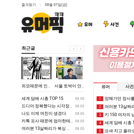
즐겨찾기
08월 07일(금)
유머
사건
최근글
외
서
퇴
카
모
울
사
톡
때
토
했
프
문
박
다!!!!
사
 TOP 15
외모때문에 인식 박살난 직업
서울 토박이 안재현 "왜 서울로 독립해?"
퇴사했다!!!!
카톡 프사 때
사건
유머
에
이
때
인
안
문
ㅋㅋ
세계 담배 시총 TOP 15
퇴사했다!!!!
망해가던 장사를
08.05
08.05
1
식
재
에
업
드디어 정복했다는 시각장애 근황
서울 토박이 안재현 "왜 서울로 독립해
08.05
08.05
여러분 13살짜
2
박
현
엄
g
나도 이제 여친이 생겼다.
양산 기온 닷새째 40도 넘겨…‘최고기온 42도 가능성
08.05
08.05
키 150 여자의 
3
살
"왜
마
카톡 프사 때문에 엄마한테 혼남;;
이번에 아마존이 오픈ai에 75조 투자한
08.05
08.05
세계 담배 시총 T
4
난
서
한
S
여러분 13살짜리가 복싱 좀 배웠다고 깝치는데 어떻게 할까요?
백종원이 알려주는 가장 최악의 창업과정 .
08.05
08.05
요새 치고 올라오
5