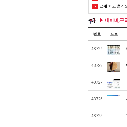
요새 치고 올라오
5
▶ 네이버,구
번호
포토
43729
43728
43727
43726
43725