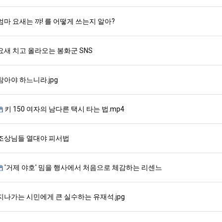
엄마 요새는 꺄! 를 어떻게 쓰는지 알아?
요새 치고 올라오는 봉화군 SNS
참아야 하느니라.jpg
키 150 여자의 남다른 택시 타는 법.mp4
조상님들 열대야 피서법
'거제 야호' 밈을 행사에서 처음으로 체감하는 리센느
지나가는 시민에게 큰 실수하는 유재석.jpg