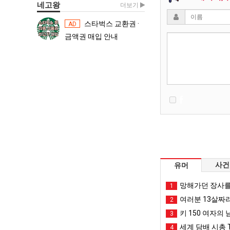
네고왕
더보기
스타벅스 교환권 ·
스타벅스 교환권 ·
AD
AD
금액권 매입 안내
금액권 매입 
사건
유머
망해가던 장사를
1
여러분 13살짜
2
키 150 여자의 
3
세계 담배 시총 T
4