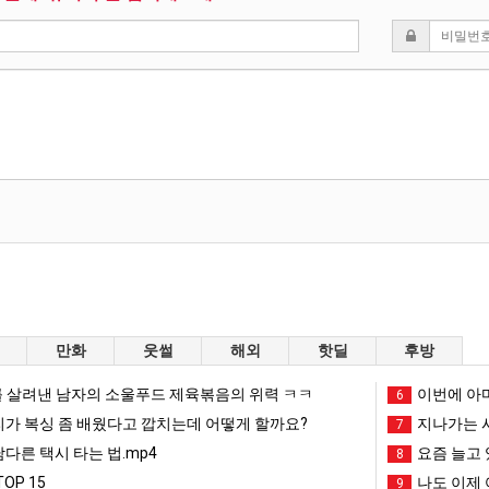
스타벅스 교환권 ·
AD
안내
금액권 매입 안내
만화
웃썰
해외
핫딜
후방
 살려낸 남자의 소울푸드 제육볶음의 위력 ㅋㅋ
이번에 아마
6
리가 복싱 좀 배웠다고 깝치는데 어떻게 할까요?
지나가는 시
7
남다른 택시 타는 법.mp4
요즘 늘고 
8
OP 15
나도 이제 
9