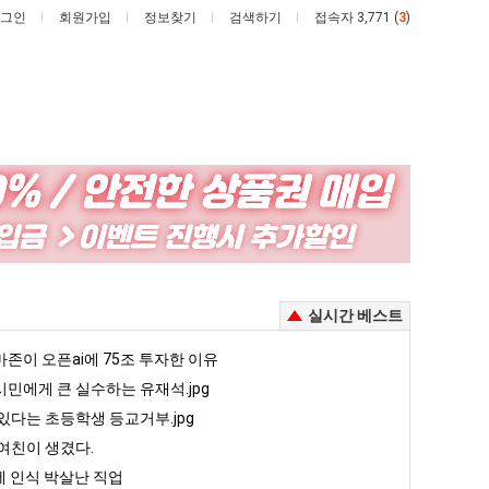
그인
회원가입
정보찾기
검색하기
접속자 3,771 (
3
)
퇴
카
사
톡
했
프
다!!!!
사
 안재현 "왜 서울로 독립해?"
퇴사했다!!!!
카톡 프사 때문에 엄마한테 혼남;;
실시간 베스트
때
문
5
존이 오픈ai에 75조 투자한 이유
퇴사했다!!!!
08.05
08.05
에
 근황
서울 토박이 안재현 "왜 서울로 독립해?"
민에게 큰 실수하는 유재석.jpg
08.05
08.05
엄
다.
양산 기온 닷새째 40도 넘겨…‘최고기온 42도 가능성도’
08.05
08.05
있다는 초등학생 등교거부.jpg
마
혼남;;
이번에 아마존이 오픈ai에 75조 투자한 이유
08.05
08.05
여친이 생겼다.
한
할까요?
백종원이 알려주는 가장 최악의 창업과정 .JPG
08.05
08.05
 인식 박살난 직업