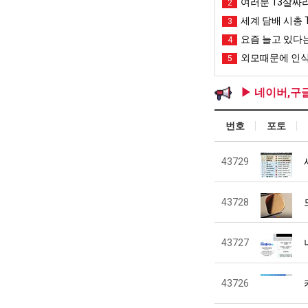
여러분 13살짜
2
세계 담배 시총 T
3
요즘 늘고 있다는
4
외모때문에 인식
5
▶ 네이버,구
번호
포토
43729
43728
43727
43726