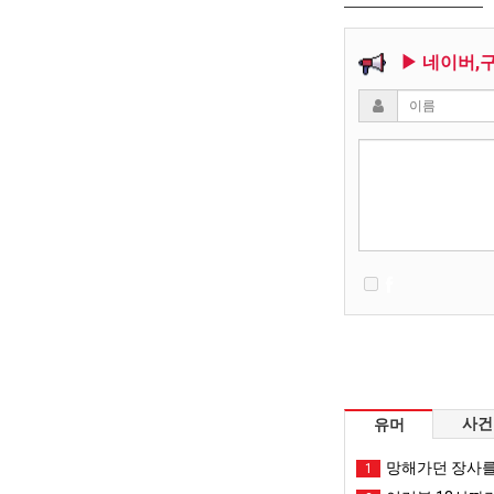
▶ 네이버,
사건
유머
망해가던 장사를
1