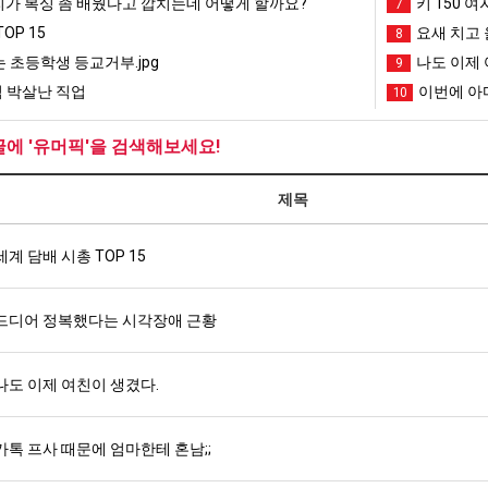
리가 복싱 좀 배웠다고 깝치는데 어떻게 할까요?
키 150 여
7
OP 15
요새 치고 
8
 초등학생 등교거부.jpg
나도 이제 
9
 박살난 직업
이번에 아마
10
글에 '유머픽'을 검색해보세요!
제목
세계 담배 시총 TOP 15
드디어 정복했다는 시각장애 근황
나도 이제 여친이 생겼다.
카톡 프사 때문에 엄마한테 혼남;;