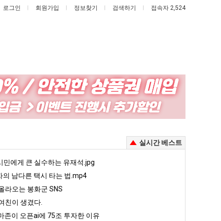
로그인
회원가입
정보찾기
검색하기
접속자 2,524
여
엄
러
마
분
요
!
13
새
했다!!!!
여러분 13살짜리가 복싱 좀 배웠다고 깝치는데 어떻게 할까요?
엄마 요새는 꺄! 를 어떻게 쓰는지 알아?
실시간 베스트
살
는
짜
꺄!
5
민에게 큰 실수하는 유재석.jpg
퇴사했다!!!!
08.05
08.05
리
를
 근황
서울 토박이 안재현 "왜 서울로 독립해?"
자의 남다른 택시 타는 법.mp4
08.05
08.05
가
어
다.
양산 기온 닷새째 40도 넘겨…‘최고기온 42도 가능성도’
08.05
08.05
올라오는 봉화군 SNS
복
떻
혼남;;
이번에 아마존이 오픈ai에 75조 투자한 이유
08.05
08.05
여친이 생겼다.
싱
게
할까요?
백종원이 알려주는 가장 최악의 창업과정 .JPG
08.05
08.05
존이 오픈ai에 75조 투자한 이유