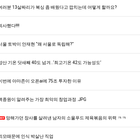
여러분 13살짜리가 복싱 좀 배웠다고 깝치는데 어떻게 할까요?
퇴사했다!!!!
서울 토박이 안재현 "왜 서울로 독립해?"
양산 기온 닷새째 40도 넘겨…‘최고기온 42도 가능성도’
이번에 아마존이 오픈ai에 75조 투자한 이유
백종원이 알려주는 가장 최악의 창업과정 .JPG
망해가던 장사를 살려낸 남자의 소울푸드 제육볶음의 위력 ㅋㅋ
외모때문에 인식 박살난 직업