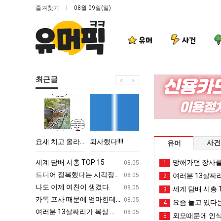
즐겨찾기
08월 09일(일)
유머
사건
최근글
요
퇴
여
엄
새
사
러
마
치
했
분
요
고
다!!!!
13
새
 박살난 직업
요새 치고 올라오는 봉화군 SNS
퇴사했다!!!!
여러분 13살짜리가 복싱 좀 배웠다고 깝치는데 어떻게 할까요?
엄마 요새는 꺄!
사건
유머
올
살
는
라
짜
꺄!
ㅋㅋ
세계 담배 시총 TOP 15
퇴사했다!!!!
망해가던 장사를
08.05
08.05
1
오
리
를
업
드디어 정복했다는 시각장애 근황
서울 토박이 안재현 "왜 서울로 독립해
08.05
08.05
여러분 13살짜
2
는
가
어
g
나도 이제 여친이 생겼다.
양산 기온 닷새째 40도 넘겨…‘최고기온 42도 가능성
08.05
08.05
세계 담배 시총 T
3
봉
복
떻
카톡 프사 때문에 엄마한테 혼남;;
이번에 아마존이 오픈ai에 75조 투자한
08.05
08.05
요즘 늘고 있다는
4
화
싱
게
S
여러분 13살짜리가 복싱 좀 배웠다고 깝치는데 어떻게 할까요?
백종원이 알려주는 가장 최악의 창업과정 .
08.05
08.05
외모때문에 인식
5