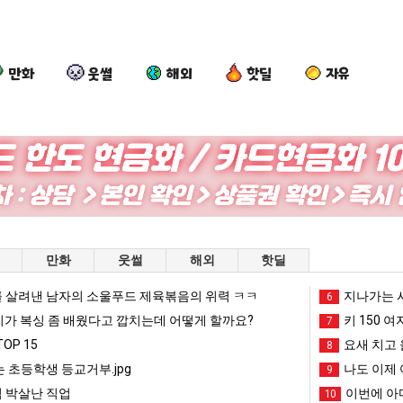
만화
웃썰
해외
핫딜
자유
백
외
요
퇴
종
모
새
사
원
때
치
했
이
문
고
다!!!
 를 어떻게 쓰는지 알아?
백종원이 알려주는 가장 최악의 창업과정 .JPG
외모때문에 인식 박살난 직업
요새 치고 올라오는 봉화군 SNS
퇴사
만화
웃썰
해외
핫딜
알
에
올
려
인
라
 살려낸 남자의 소울푸드 제육볶음의 위력 ㅋㅋ
망해가던 장사를 살려낸 남자의 소울푸드 제육볶음의 위력 ㅋㅋ
세계 담배 시총 TOP 1
지나가는 시
08.05
08.05
6
주
식
오
?"
외모때문에 인식 박살난 직업
드디어 정복했다는 시각장애
리가 복싱 좀 배웠다고 깝치는데 어떻게 할까요?
08.05
08.05
키 150 여
7
는
박
는
도’
요즘 늘고 있다는 초등학생 등교거부.jpg
나도 이제 여친이 생겼
08.05
08.05
OP 15
요새 치고 
8
가
살
봉
 이유
엄마 요새는 꺄! 를 어떻게 쓰는지 알아?
카톡 프사 때문에 엄마한테 
08.05
08.05
 초등학생 등교거부.jpg
나도 이제 
9
장
난
화
JPG
요새 치고 올라오는 봉화군 SNS
여러분 13살짜리가 복싱 좀 배웠다고 깝치는데 어떻게 
08.05
08.05
 박살난 직업
이번에 아마
10