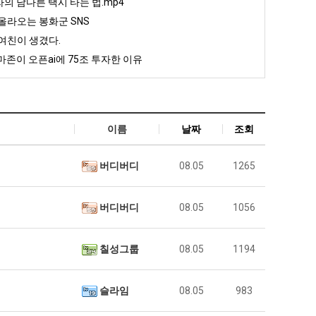
자의 남다른 택시 타는 법.mp4
올라오는 봉화군 SNS
여친이 생겼다.
존이 오픈ai에 75조 투자한 이유
이름
날짜
조회
버디버디
08.05
1265
버디버디
08.05
1056
칠성그룹
08.05
1194
슬라임
08.05
983