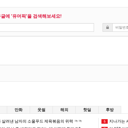
구글에 '유머픽'을 검색해보세요!
만화
웃썰
해외
핫딜
후방
 살려낸 남자의 소울푸드 제육볶음의 위력 ㅋㅋ
지나가는 시
6