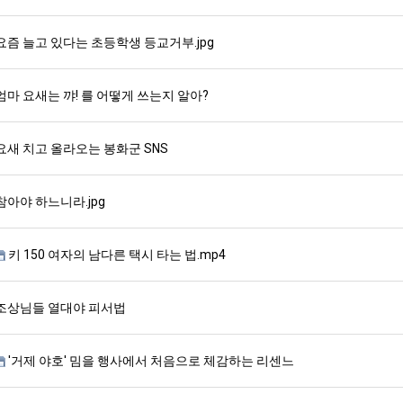
요즘 늘고 있다는 초등학생 등교거부.jpg
엄마 요새는 꺄! 를 어떻게 쓰는지 알아?
요새 치고 올라오는 봉화군 SNS
참아야 하느니라.jpg
키 150 여자의 남다른 택시 타는 법.mp4
조상님들 열대야 피서법
'거제 야호' 밈을 행사에서 처음으로 체감하는 리센느