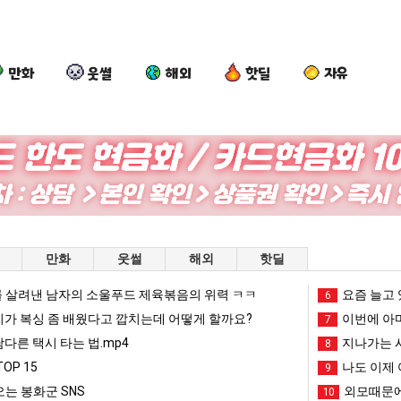
만화
웃썰
해외
핫딜
자유
드
세
요
나
디
계
새
도
어
담
치
이
정
배
고
제
 를 어떻게 쓰는지 알아?
드디어 정복했다는 시각장애 근황
세계 담배 시총 TOP 15
요새 치고 올라오는 봉화군 SNS
나도 
만화
웃썰
해외
핫딜
복
시
올
여
했
총
라
친
 살려낸 남자의 소울푸드 제육볶음의 위력 ㅋㅋ
망해가던 장사를 살려낸 남자의 소울푸드 제육볶음의 위력 ㅋㅋ
세계 담배 시총 TOP 1
요즘 늘고 
08.05
08.05
6
다
TOP
오
이
?"
외모때문에 인식 박살난 직업
드디어 정복했다는 시각장애
리가 복싱 좀 배웠다고 깝치는데 어떻게 할까요?
08.05
08.05
이번에 아마
7
는
15
는
생
도’
요즘 늘고 있다는 초등학생 등교거부.jpg
나도 이제 여친이 생겼
08.05
08.05
남다른 택시 타는 법.mp4
지나가는 시
8
시
봉
겼
 이유
엄마 요새는 꺄! 를 어떻게 쓰는지 알아?
카톡 프사 때문에 엄마한테 
08.05
08.05
OP 15
나도 이제 
9
각
화
다.
JPG
요새 치고 올라오는 봉화군 SNS
여러분 13살짜리가 복싱 좀 배웠다고 깝치는데 어떻게 
08.05
08.05
는 봉화군 SNS
외모때문에
10