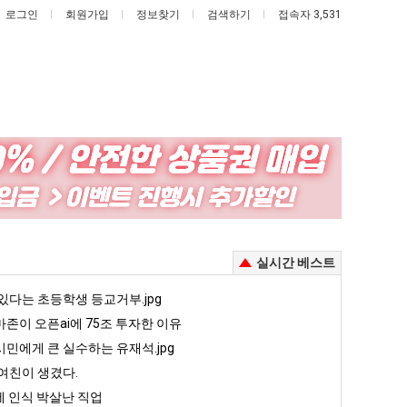
로그인
회원가입
정보찾기
검색하기
접속자 3,531
여
엄
러
마
분
요
13
새
이제 여친이 생겼다.
여러분 13살짜리가 복싱 좀 배웠다고 깝치는데 어떻게 할까요?
엄마 요새는 꺄! 를 어떻게 쓰는지 알아?
실시간 베스트
살
는
짜
꺄!
5
있다는 초등학생 등교거부.jpg
퇴사했다!!!!
08.05
08.05
리
를
 근황
서울 토박이 안재현 "왜 서울로 독립해?"
존이 오픈ai에 75조 투자한 이유
08.05
08.05
가
어
다.
양산 기온 닷새째 40도 넘겨…‘최고기온 42도 가능성도’
08.05
08.05
민에게 큰 실수하는 유재석.jpg
복
떻
혼남;;
이번에 아마존이 오픈ai에 75조 투자한 이유
08.05
08.05
여친이 생겼다.
싱
게
할까요?
백종원이 알려주는 가장 최악의 창업과정 .JPG
08.05
08.05
 인식 박살난 직업