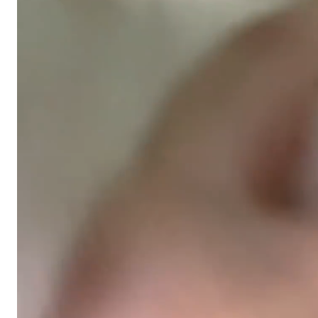
스타벅스 교환권 ·
AD
안내
금액권 매입 안내