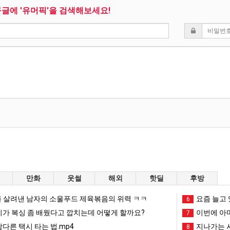
구글에 '유머픽'을 검색해보세요!
만화
웃썰
해외
핫딜
후방
 살려낸 남자의 소울푸드 제육볶음의 위력 ㅋㅋ
요즘 늘고 
6
리가 복싱 좀 배웠다고 깝치는데 어떻게 할까요?
이번에 아마
7
남다른 택시 타는 법.mp4
지나가는 시
8