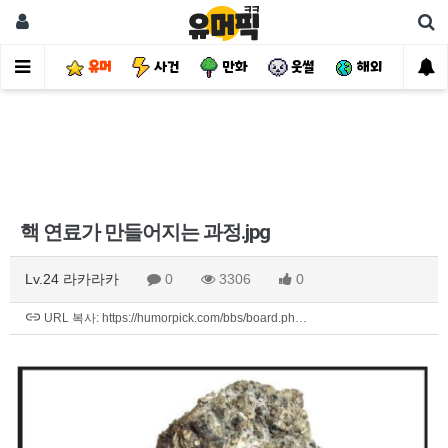
유머
사건
만화
웃썰
해외
핫
핵 연료가 만들어지는 과정.jpg
Lv.24 라카라카
0
3306
0
URL 복사: https://humorpick.com/bbs/board.ph…