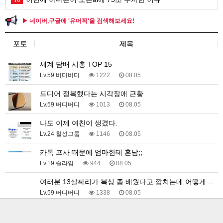
▶ 네이버,구글에 '유머픽'을 검색해보세요!
포토
제목
세계 담배 시총 TOP 15
Lv.59 버디버디
1222
08.05
드디어 정복했다는 시각장애 근황
Lv.59 버디버디
1013
08.05
나도 이제 여친이 생겼다.
Lv.24 칠성그룹
1146
08.05
카톡 프사 때문에 엄마한테 혼남;;
Lv.19 슬라임
944
08.05
여러분 13살짜리가 복싱 좀 배웠다고 깝치는데 어떻게 …
Lv.59 버디버디
1338
08.05
퇴사했다!!!!
Lv.24 우라칸
879
08.05