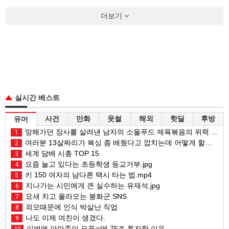
더보기
실시간 베스트
사건
만화
웃썰
해외
핫딜
후방
유머
망해가던 장사를 살려낸 남자의 소울푸드 제육볶음의 위력 ㅋㅋ
1
여러분 13살짜리가 복싱 좀 배웠다고 깝치는데 어떻게 할까요?
2
세계 담배 시총 TOP 15
3
요즘 늘고 있다는 초등학생 등교거부.jpg
4
키 150 여자의 남다른 택시 타는 법.mp4
5
지나가는 시민에게 큰 실수하는 유재석.jpg
6
요새 치고 올라오는 봉화군 SNS
7
외모때문에 인식 박살난 직업
8
나도 이제 여친이 생겼다.
9
이번에 아마존이 오픈ai에 75조 투자한 이유
10