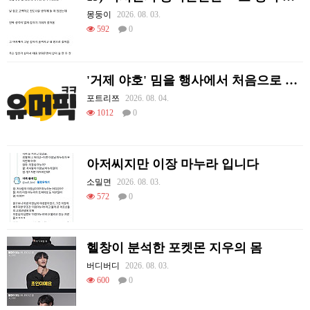
몽둥이
2026. 08. 03.
592
0
'거제 야호' 밈을 행사에서 처음으로 체감하는 리센느
포트리쯔
2026. 08. 04.
1012
0
아저씨지만 이장 마누라 입니다
소밀면
2026. 08. 03.
572
0
헬창이 분석한 포켓몬 지우의 몸
버디버디
2026. 08. 03.
600
0