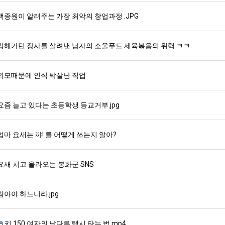
백종원이 알려주는 가장 최악의 창업과정 .JPG
망해가던 장사를 살려낸 남자의 소울푸드 제육볶음의 위력 ㅋㅋ
외모때문에 인식 박살난 직업
요즘 늘고 있다는 초등학생 등교거부.jpg
엄마 요새는 꺄! 를 어떻게 쓰는지 알아?
요새 치고 올라오는 봉화군 SNS
참아야 하느니라.jpg
키 150 여자의 남다른 택시 타는 법.mp4