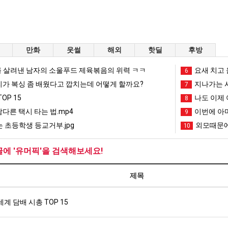
만화
웃썰
해외
핫딜
후방
 살려낸 남자의 소울푸드 제육볶음의 위력 ㅋㅋ
요새 치고 
6
리가 복싱 좀 배웠다고 깝치는데 어떻게 할까요?
지나가는 시
7
OP 15
나도 이제 
8
남다른 택시 타는 법.mp4
이번에 아마
9
 초등학생 등교거부.jpg
외모때문에
10
글에 '유머픽'을 검색해보세요!
제목
세계 담배 시총 TOP 15