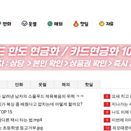
만화
웃썰
해외
핫딜
자유
엄
세
백
카
마
계
종
톡
요
담
원
프
새
배
이
사
라오는 봉화군 SNS
엄마 요새는 꺄! 를 어떻게 쓰는지 알아?
세계 담배 시총 TOP 15
백종원이 알려주는 가장 최악의 창업과정 .JPG
카톡 프사
만화
웃썰
해외
핫딜
는
시
알
때
꺄!
총
려
문
 살려낸 남자의 소울푸드 제육볶음의 위력 ㅋㅋ
망해가던 장사를 살려낸 남자의 소울푸드 제육볶음의 위력 ㅋㅋ
세계 담배 시총 TOP 1
요새 치고 
08.05
08.05
6
를
TOP
주
에
?"
외모때문에 인식 박살난 직업
드디어 정복했다는 시각장애
리가 복싱 좀 배웠다고 깝치는데 어떻게 할까요?
08.05
08.05
지나가는 시
7
어
15
는
엄
도’
요즘 늘고 있다는 초등학생 등교거부.jpg
나도 이제 여친이 생겼
08.05
08.05
OP 15
나도 이제 
8
떻
가
마
 이유
엄마 요새는 꺄! 를 어떻게 쓰는지 알아?
카톡 프사 때문에 엄마한테 
08.05
08.05
남다른 택시 타는 법.mp4
이번에 아마
9
게
장
한
JPG
요새 치고 올라오는 봉화군 SNS
여러분 13살짜리가 복싱 좀 배웠다고 깝치는데 어떻게 
08.05
08.05
 초등학생 등교거부.jpg
외모때문에
10