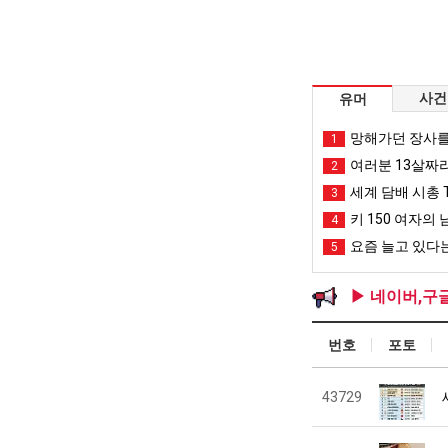
사건
유머
망해가던 장사를
1
여러분 13살짜
2
세계 담배 시총 T
3
키 150 여자의 
4
요즘 늘고 있다는
5
▶ 네이버,구
번호
포토
43729