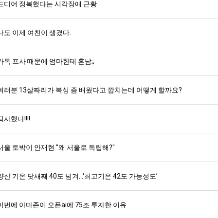
드디어 정복했다는 시각장애 근황
나도 이제 여친이 생겼다.
카톡 프사 때문에 엄마한테 혼남;;
여러분 13살짜리가 복싱 좀 배웠다고 깝치는데 어떻게 할까요?
퇴사했다!!!!
서울 토박이 안재현 "왜 서울로 독립해?"
양산 기온 닷새째 40도 넘겨…‘최고기온 42도 가능성도’
이번에 아마존이 오픈ai에 75조 투자한 이유