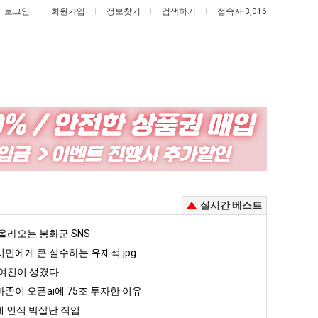
로그인
회원가입
정보찾기
검색하기
접속자 3,016
드
요
디
새
어
치
정
고
 때문에 엄마한테 혼남;;
드디어 정복했다는 시각장애 근황
요새 치고 올라오는 봉화군 SNS
실시간 베스트
복
올
했
라
5
올라오는 봉화군 SNS
퇴사했다!!!!
08.05
08.05
다
오
 근황
서울 토박이 안재현 "왜 서울로 독립해?"
민에게 큰 실수하는 유재석.jpg
08.05
08.05
는
는
다.
양산 기온 닷새째 40도 넘겨…‘최고기온 42도 가능성도’
08.05
08.05
여친이 생겼다.
시
봉
혼남;;
이번에 아마존이 오픈ai에 75조 투자한 이유
08.05
08.05
존이 오픈ai에 75조 투자한 이유
각
화
할까요?
백종원이 알려주는 가장 최악의 창업과정 .JPG
08.05
08.05
 인식 박살난 직업