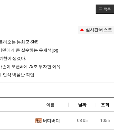
목록
실시간 베스트
올라오는 봉화군 SNS
민에게 큰 실수하는 유재석.jpg
여친이 생겼다.
존이 오픈ai에 75조 투자한 이유
 인식 박살난 직업
이름
날짜
조회
버디버디
08.05
1055