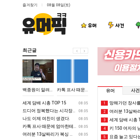
즐겨찾기
08월 08일(토)
유머
사건
최근글
백
카
드
요
종
톡
디
새
원
프
어
치
이
사
정
고
 TOP 15
백종원이 알려주는 가장 최악의 창업과정 .JPG
카톡 프사 때문에 엄마한테 혼남;;
드디어 정복했다는 시각장애 근황
요새 치고 올
사건
유머
알
때
복
올
려
문
했
라
ㅋㅋ
세계 담배 시총 TOP 15
퇴사했다!!!!
망해가던 장사를
08.05
08.05
1
주
에
다
오
업
드디어 정복했다는 시각장애 근황
서울 토박이 안재현 "왜 서울로 독립해
08.05
08.05
여러분 13살짜
2
는
엄
는
는
g
나도 이제 여친이 생겼다.
양산 기온 닷새째 40도 넘겨…‘최고기온 42도 가능성
08.05
08.05
세계 담배 시총 T
3
가
마
시
봉
카톡 프사 때문에 엄마한테 혼남;;
이번에 아마존이 오픈ai에 75조 투자한
08.05
08.05
키 150 여자의 
4
장
한
각
화
S
여러분 13살짜리가 복싱 좀 배웠다고 깝치는데 어떻게 할까요?
백종원이 알려주는 가장 최악의 창업과정 .
08.05
08.05
요즘 늘고 있다는
5