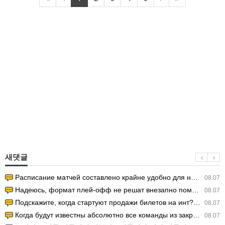
새댓글
Расписание матчей составлено крайне удобно для нашего часово…
08.07
Надеюсь, формат плей-офф не решат внезапно поменять. https:/…
08.07
Подскажите, когда стартуют продажи билетов на инт? https://g…
08.07
Когда будут известны абсолютно все команды из закрытых квали…
08.07