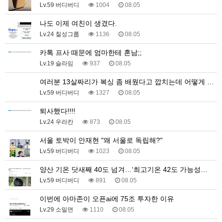
Lv.59 버디버디
1004
08.05
나도 이제 여친이 생겼다.
Lv.24 칠성그룹
1136
08.05
카톡 프사 때문에 엄마한테 혼남;;
Lv.19 슬라임
937
08.05
여러분 13살짜리가 복싱 좀 배웠다고 깝치는데 어떻게 …
Lv.59 버디버디
1327
08.05
퇴사했다!!!!
Lv.24 우라칸
873
08.05
서울 토박이 안재현 "왜 서울로 독립해?"
Lv.59 버디버디
1023
08.05
양산 기온 닷새째 40도 넘겨…‘최고기온 42도 가능성…
Lv.59 버디버디
891
08.05
이번에 아마존이 오픈ai에 75조 투자한 이유
Lv.29 소밀면
1110
08.05