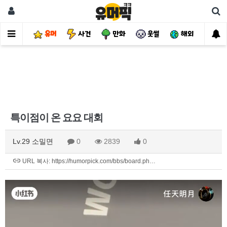
유머
사건
만화
웃썰
해외
핫
특이점이 온 요요 대회
Lv.29 소밀면
0
2839
0
URL 복사: https://humorpick.com/bbs/board.ph…