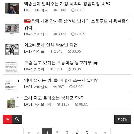
백종원이 알려주는 가장 최악의 창업과정 .JPG
Lv.59 버디버디
1032
08.05
망해가던 장사를 살려낸 남자의 소울푸드 제육볶음의
위력…
Lv.43 픽시베이
3922
08.05
외모때문에 인식 박살난 직업
Lv.17 메이플
1143
08.05
요즘 늘고 있다는 초등학생 등교거부.jpg
Lv.45 몽둥이
1191
08.05
엄마 요새는 꺄! 를 어떻게 쓰는지 알아?
Lv.51 아라셀리
987
08.05
요새 치고 올라오는 봉화군 SNS
Lv.51 아기물티슈
1157
08.05
정렬
1
2
3
4
5