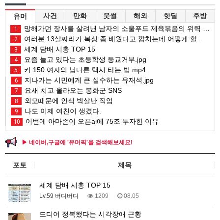
사건
만화
웃썰
해외
핫딜
후방
유머
망해가던 장사를 살려낸 남자의 소울푸드 제육볶음의 위력 ㅋㅋ
1
여러분 13살짜리가 복싱 좀 배웠다고 깝치는데 어떻게 할까요?
2
세계 담배 시총 TOP 15
3
요즘 늘고 있다는 초등학생 등교거부.jpg
4
키 150 여자의 남다른 택시 타는 법.mp4
5
지나가는 시민에게 큰 실수하는 유재석.jpg
6
요새 치고 올라오는 봉화군 SNS
7
외모때문에 인식 박살난 직업
8
나도 이제 여친이 생겼다.
9
이번에 아마존이 오픈ai에 75조 투자한 이유
10
▶ 네이버,구글에 '유머픽'을 검색해보세요!
포토
제목
세계 담배 시총 TOP 15
Lv.59 버디버디
1209
08.05
드디어 정복했다는 시각장애 근황