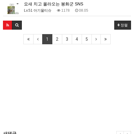
요새 치고 올라오는 봉화군 SNS
Lv.51 아기물티슈
1178
08.05
정렬
1
2
3
4
5
새댓글