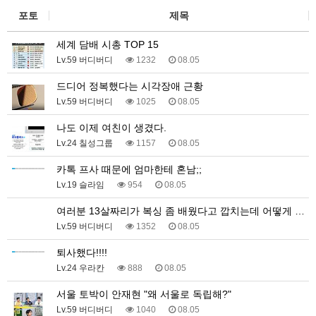
포토
제목
세계 담배 시총 TOP 15
Lv.59 버디버디
1232
08.05
드디어 정복했다는 시각장애 근황
Lv.59 버디버디
1025
08.05
나도 이제 여친이 생겼다.
Lv.24 칠성그룹
1157
08.05
카톡 프사 때문에 엄마한테 혼남;;
Lv.19 슬라임
954
08.05
여러분 13살짜리가 복싱 좀 배웠다고 깝치는데 어떻게 …
Lv.59 버디버디
1352
08.05
퇴사했다!!!!
Lv.24 우라칸
888
08.05
서울 토박이 안재현 "왜 서울로 독립해?"
Lv.59 버디버디
1040
08.05