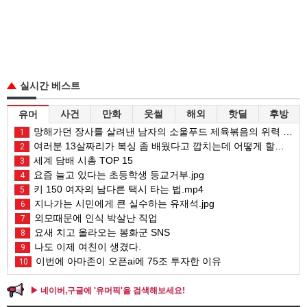
실시간 베스트
사건
만화
웃썰
해외
핫딜
후방
유머
망해가던 장사를 살려낸 남자의 소울푸드 제육볶음의 위력 ㅋㅋ
1
여러분 13살짜리가 복싱 좀 배웠다고 깝치는데 어떻게 할까요?
2
세계 담배 시총 TOP 15
3
요즘 늘고 있다는 초등학생 등교거부.jpg
4
키 150 여자의 남다른 택시 타는 법.mp4
5
지나가는 시민에게 큰 실수하는 유재석.jpg
6
외모때문에 인식 박살난 직업
7
요새 치고 올라오는 봉화군 SNS
8
나도 이제 여친이 생겼다.
9
이번에 아마존이 오픈ai에 75조 투자한 이유
10
▶ 네이버,구글에 '유머픽'을 검색해보세요!