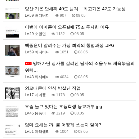
양산 기온 닷새째 40도 넘겨…‘최고기온 42도 가능성…
Lv.59 버디버디
907
08.05
이번에 아마존이 오픈ai에 75조 투자한 이유
Lv.29 소밀면
1132
08.05
백종원이 알려주는 가장 최악의 창업과정 .JPG
Lv.59 버디버디
1051
08.05
망해가던 장사를 살려낸 남자의 소울푸드 제육볶음의
위력…
Lv.43 픽시베이
4034
08.05
외모때문에 인식 박살난 직업
Lv.17 메이플
1178
08.05
요즘 늘고 있다는 초등학생 등교거부.jpg
Lv.45 몽둥이
1219
08.05
엄마 요새는 꺄! 를 어떻게 쓰는지 알아?
Lv.51 아라셀리
1004
08.05