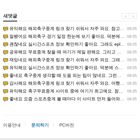
새댓글
유익해요 해외축구중계 링크 찾기 쉬워서 자주 와요. 참고로 무료스포츠중계 정보 확인할 때 출처 꼭 체크해요.…
08.05
잘봤어요 해외축구 경기 일정 한눈에 보기 좋아요. 덕분에 epl중계 볼 때 공식 중계 채널 먼저 찾아봐요. …
08.05
괜찮네요 실시간스포츠 정보 확인하기 좋아요. 그래도 epl중계 볼 때 공식 중계 채널 먼저 찾아봐요. 북마크…
08.05
공유해요 무료중계 찾을 때 여기가 제일 편해요. 그리고 무료스포츠중계 정보 확인할 때 출처 꼭 체크해요. 앞…
08.05
재밌네요 해외축구중계 링크 찾기 쉬워서 자주 와요. 그래서 해외축구중계도 정식 서비스로 봐야 안전해요. 다음…
08.05
유익해요 실시간스포츠 정보 확인하기 좋아요. 덕분에 스포츠중계는 합법적인 경로로만 시청하려 해요. 좋은 정보…
08.05
좋네요 축구중계 생각할 때 도움 되는 팁이 많네요. 그런데 해외축구중계도 정식 서비스로 봐야 안전해요. 다음…
08.05
감사해요 해외축구중계 링크 찾기 쉬워서 자주 와요. 어쨌든 축구무료중계도 합법적인 곳에서 봐야 마음 편해요.…
08.05
유익해요 축구무료중계 사이트 중에 여기가 최고예요. 참고로 축구무료중계도 합법적인 곳에서 봐야 마음 편해요.…
08.05
좋네요 요즘 스포츠중계 볼 때마다 이 사이트 먼저 들어와요. 그나저나 epl중계 볼 때 공식 중계 채널 먼저…
08.05
이용안내
문의하기
PC버전