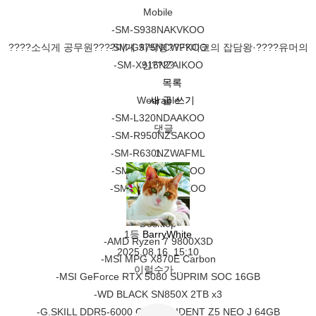
Mobile
-SM-S938NAKVKOO
????소식게 공무원
????미게 지박령
-SM-G975NCWFKOO
????미코의 잡담왕
·????유머의
-SM-X916NZAIKOO
신????
목록
Wearable
새 글 쓰기
-SM-L320NDAAKOO
댓글
-SM-R950NZSAKOO
-SM-R630NZWAFML
1
-SM-R530NZAAKOO
-SM-R180NZWAKOO
Desktop
1등
BarryWhite
-AMD Ryzen 7 9800X3D
2025.08.16. 15:10
-MSI MPG X870E Carbon
이럴수가...
-MSI GeForce RTX 5080 SUPRIM SOC 16GB
-WD BLACK SN850X 2TB x3
-G.SKILL DDR5-6000 CL30 TRIDENT Z5 NEO J 64GB