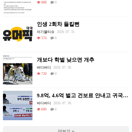
988
0
인생 2회차 들킬뻔
아기물티슈
2026. 07. 31.
574
0
개보다 학벌 낮으면 개추
버디버디
2026. 07. 30.
720
0
9.8억, 4.6억 벌고 건보료 안내고 귀국한 외국인들
버디버디
2026. 07. 30.
690
0
더보기