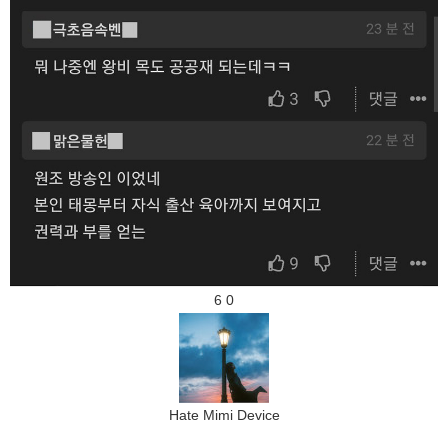
6
0
Hate Mimi Device