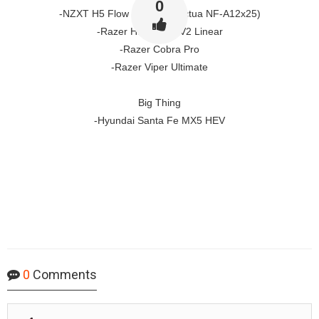
0
-NZXT H5 Flow V2 (with Noctua NF-A12x25)
-Razer Huntsman V2 Linear
-Razer Cobra Pro
-Razer Viper Ultimate
Big Thing
-Hyundai Santa Fe MX5 HEV
0
Comments