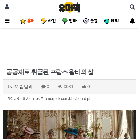
유머
사건
만화
웃썰
해외
핫
공공재로 취급된 프랑스 왕비의 삶
Lv.27 김밤비
0
3081
0
URL 복사: https://humorpick.com/bbs/board.ph…