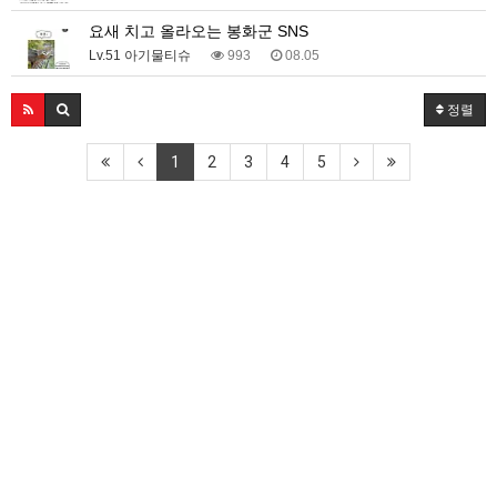
요새 치고 올라오는 봉화군 SNS
Lv.51 아기물티슈
993
08.05
정렬
1
2
3
4
5