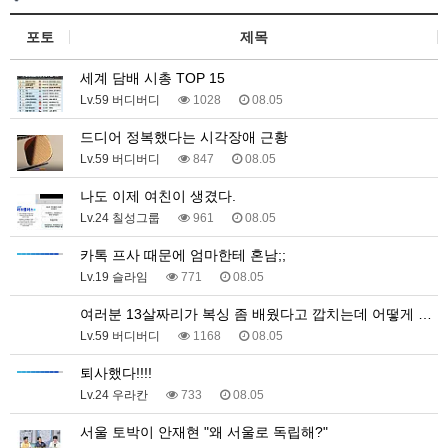
포토
제목
세계 담배 시총 TOP 15
Lv.59 버디버디
1028
08.05
드디어 정복했다는 시각장애 근황
Lv.59 버디버디
847
08.05
나도 이제 여친이 생겼다.
Lv.24 칠성그룹
961
08.05
카톡 프사 때문에 엄마한테 혼남;;
Lv.19 슬라임
771
08.05
여러분 13살짜리가 복싱 좀 배웠다고 깝치는데 어떻게 …
Lv.59 버디버디
1168
08.05
퇴사했다!!!!
Lv.24 우라칸
733
08.05
서울 토박이 안재현 "왜 서울로 독립해?"