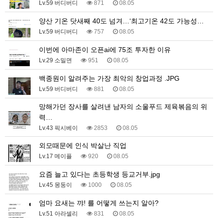
Lv.59 버디버디
871
08.05
양산 기온 닷새째 40도 넘겨…‘최고기온 42도 가능성…
Lv.59 버디버디
757
08.05
이번에 아마존이 오픈ai에 75조 투자한 이유
Lv.29 소밀면
951
08.05
백종원이 알려주는 가장 최악의 창업과정 .JPG
Lv.59 버디버디
881
08.05
망해가던 장사를 살려낸 남자의 소울푸드 제육볶음의 위
력…
Lv.43 픽시베이
2853
08.05
외모때문에 인식 박살난 직업
Lv.17 메이플
920
08.05
요즘 늘고 있다는 초등학생 등교거부.jpg
Lv.45 몽둥이
1000
08.05
엄마 요새는 꺄! 를 어떻게 쓰는지 알아?
Lv.51 아라셀리
831
08.05