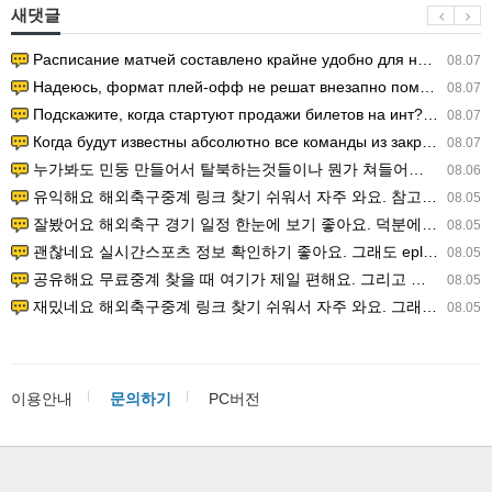
새댓글
Расписание матчей составлено крайне удобно для нашего часово…
08.07
Надеюсь, формат плей-офф не решат внезапно поменять. https:/…
08.07
Подскажите, когда стартуют продажи билетов на инт? https://g…
08.07
Когда будут известны абсолютно все команды из закрытых квали…
08.07
누가봐도 민둥 만들어서 탈북하는것들이나 뭔가 쳐들어오는 낌새를 미리 알아차리기 위함이지 저걸 전쟁준비라고 하…
08.06
유익해요 해외축구중계 링크 찾기 쉬워서 자주 와요. 참고로 무료스포츠중계 정보 확인할 때 출처 꼭 체크해요.…
08.05
잘봤어요 해외축구 경기 일정 한눈에 보기 좋아요. 덕분에 epl중계 볼 때 공식 중계 채널 먼저 찾아봐요. …
08.05
괜찮네요 실시간스포츠 정보 확인하기 좋아요. 그래도 epl중계 볼 때 공식 중계 채널 먼저 찾아봐요. 북마크…
08.05
공유해요 무료중계 찾을 때 여기가 제일 편해요. 그리고 무료스포츠중계 정보 확인할 때 출처 꼭 체크해요. 앞…
08.05
재밌네요 해외축구중계 링크 찾기 쉬워서 자주 와요. 그래서 해외축구중계도 정식 서비스로 봐야 안전해요. 다음…
08.05
이용안내
문의하기
PC버전