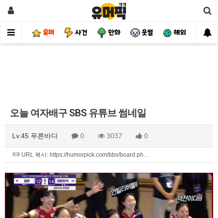
유머
사건
만화
웃썰
해외
핫
오늘 여자배구 SBS 유튜브 썸네일
Lv.45 푸른바다
0
3037
0
URL 복사: https://humorpick.com/bbs/board.ph…