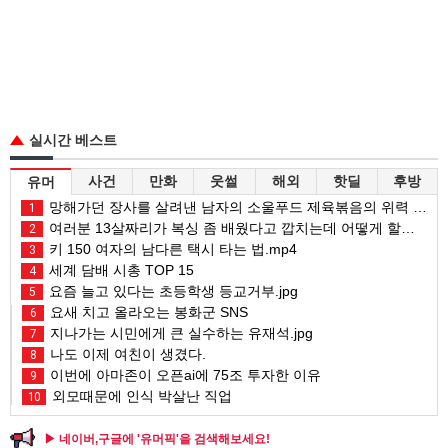
실시간 베스트
사건
만화
웃썰
해외
핫딜
후방
유머
망해가던 장사를 살려낸 남자의 소울푸드 제육볶음의 위력 ㅋㅋ
1
여러분 13살짜리가 복싱 좀 배웠다고 깝치는데 어떻게 할까요?
2
키 150 여자의 남다른 택시 타는 법.mp4
3
세계 담배 시총 TOP 15
4
요즘 늘고 있다는 초등학생 등교거부.jpg
5
요새 치고 올라오는 봉화군 SNS
6
지나가는 시민에게 큰 실수하는 유재석.jpg
7
나도 이제 여친이 생겼다.
8
이번에 아마존이 오픈ai에 75조 투자한 이유
9
외모때문에 인식 박살난 직업
10
▶ 네이버,구글에 '유머픽'을 검색해보세요!