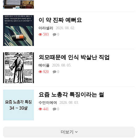
이 약 진짜 예뻐요
아라셀리
2026. 08. 02.
593
0
외모때문에 인식 박살난 직업
메이플
2026. 08. 05.
920
0
요즘 노총각 특징이라는 썰
수민이에여
2026. 08. 03.
441
0
더보기