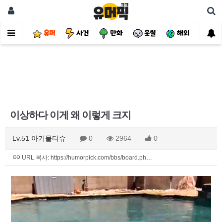
유머
사건
만화
웃썰
해외
핫
이상하다 이게 왜 이렇게 크지
Lv.51 아기물티슈
0
2964
0
URL 복사: https://humorpick.com/bbs/board.ph…