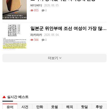
버디버디
2026. 08. 05.
955
0
일본군 위안부에 조선 여성이 가장 많았던 이유
라카라카
2026. 08. 04.
566
0
더보기
실시간 베스트
사건
만화
웃썰
해외
핫딜
후방
유머