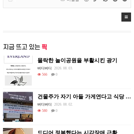
지금 뜨고 있는
픽
몰락한 놀이공원을 부활시킨 광기
버디버디
2026. 08. 03.
566
0
건물주가 자기 아들 가게연다고 식당 폐업시킴
버디버디
2026. 08. 02.
580
0
드디어 정복했다는 시각장애 근황