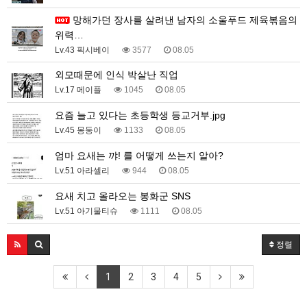
망해가던 장사를 살려낸 남자의 소울푸드 제육볶음의
위력…
Lv.43 픽시베이
3577
08.05
외모때문에 인식 박살난 직업
Lv.17 메이플
1045
08.05
요즘 늘고 있다는 초등학생 등교거부.jpg
Lv.45 몽둥이
1133
08.05
엄마 요새는 꺄! 를 어떻게 쓰는지 알아?
Lv.51 아라셀리
944
08.05
요새 치고 올라오는 봉화군 SNS
Lv.51 아기물티슈
1111
08.05
정렬
1
2
3
4
5