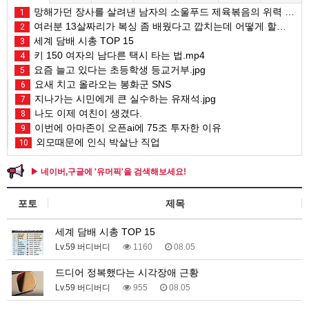
망해가던 장사를 살려낸 남자의 소울푸드 제육볶음의 위력 ㅋㅋ
1
여러분 13살짜리가 복싱 좀 배웠다고 깝치는데 어떻게 할까요?
2
세계 담배 시총 TOP 15
3
키 150 여자의 남다른 택시 타는 법.mp4
4
요즘 늘고 있다는 초등학생 등교거부.jpg
5
요새 치고 올라오는 봉화군 SNS
6
지나가는 시민에게 큰 실수하는 유재석.jpg
7
나도 이제 여친이 생겼다.
8
이번에 아마존이 오픈ai에 75조 투자한 이유
9
외모때문에 인식 박살난 직업
10
▶ 네이버,구글에 '유머픽'을 검색해보세요!
포토
제목
세계 담배 시총 TOP 15
Lv.59 버디버디
1160
08.05
드디어 정복했다는 시각장애 근황
Lv.59 버디버디
955
08.05