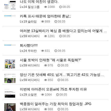
나도 이제 여친이 생겼다.
Lv.24 칠성그룹
1088
08.05
카톡 프사 때문에 엄마한테 혼남;;
Lv.19 슬라임
889
08.05
여러분 13살짜리가 복싱 좀 배웠다고 깝치는데 어떻게 …
Lv.59 버디버디
1281
08.05
퇴사했다!!!!
Lv.24 우라칸
831
08.05
서울 토박이 안재현 "왜 서울로 독립해?"
Lv.59 버디버디
976
08.05
양산 기온 닷새째 40도 넘겨…‘최고기온 42도 가능성…
Lv.59 버디버디
850
08.05
이번에 아마존이 오픈ai에 75조 투자한 이유
Lv.29 소밀면
1064
08.05
백종원이 알려주는 가장 최악의 창업과정 .JPG
Lv.59 버디버디
988
08.05