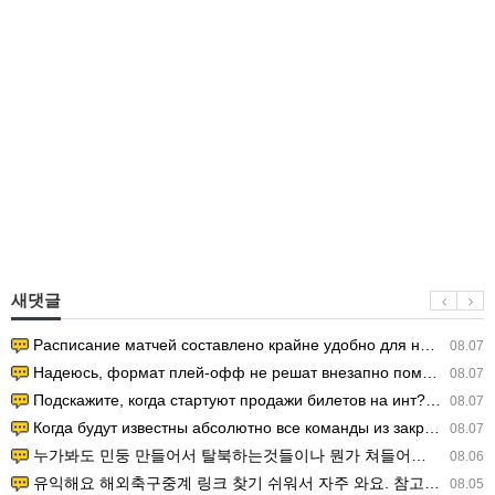
새댓글
Расписание матчей составлено крайне удобно для нашего часово…
08.07
Надеюсь, формат плей-офф не решат внезапно поменять. https:/…
08.07
Подскажите, когда стартуют продажи билетов на инт? https://g…
08.07
Когда будут известны абсолютно все команды из закрытых квали…
08.07
누가봐도 민둥 만들어서 탈북하는것들이나 뭔가 쳐들어오는 낌새를 미리 알아차리기 위함이지 저걸 전쟁준비라고 하…
08.06
유익해요 해외축구중계 링크 찾기 쉬워서 자주 와요. 참고로 무료스포츠중계 정보 확인할 때 출처 꼭 체크해요.…
08.05