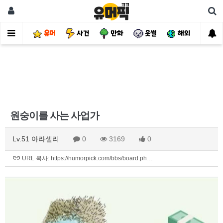
유머
사건
만화
웃썰
해외
핫
원숭이를 사는 사업가
Lv.51 아라셀리
0
3169
0
URL 복사: https://humorpick.com/bbs/board.ph…