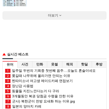
더보기
실시간 베스트
사건
만화
웃썰
해외
핫딜
후방
유머
일주일 두번의 기회중 첫번째 음주....오늘도 혼술이네요
1
쫒길때 나무위에 올라가면 안되는 이유
2
찐따미소녀 여고생 메이드카페 면접보기
3
장난감 사용법
4
동물들 지진느낀다는거 다 구라
5
3개월동안 복권 당첨금 수령을 안한 이유
6
군사) 북한군이 전방 요새화 하는 이유.jpg
7
일본의 양아치 카레
8