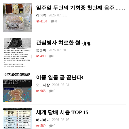
일주일 두번의 기회중 첫번째 음주....오늘도 혼술이네요
라이츄
2026. 07. 31.
4184
0
관심병사 치료한 썰..jpg
몽둥이
2026. 07. 30.
490
0
이중 열돔 곧 끝난다!
오크대장
2026. 07. 31.
966
0
세계 담배 시총 TOP 15
버디버디
2026. 08. 05.
580
0