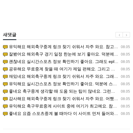
새댓글
유익해요 해외축구중계 링크 찾기 쉬워서 자주 와요. 참고로 무료스포츠중계 정보 확인할 때 출처 꼭 체크해요.…
08.05
잘봤어요 해외축구 경기 일정 한눈에 보기 좋아요. 덕분에 epl중계 볼 때 공식 중계 채널 먼저 찾아봐요. …
08.05
괜찮네요 실시간스포츠 정보 확인하기 좋아요. 그래도 epl중계 볼 때 공식 중계 채널 먼저 찾아봐요. 북마크…
08.05
공유해요 무료중계 찾을 때 여기가 제일 편해요. 그리고 무료스포츠중계 정보 확인할 때 출처 꼭 체크해요. 앞…
08.05
재밌네요 해외축구중계 링크 찾기 쉬워서 자주 와요. 그래서 해외축구중계도 정식 서비스로 봐야 안전해요. 다음…
08.05
유익해요 실시간스포츠 정보 확인하기 좋아요. 덕분에 스포츠중계는 합법적인 경로로만 시청하려 해요. 좋은 정보…
08.05
좋네요 축구중계 생각할 때 도움 되는 팁이 많네요. 그런데 해외축구중계도 정식 서비스로 봐야 안전해요. 다음…
08.05
감사해요 해외축구중계 링크 찾기 쉬워서 자주 와요. 어쨌든 축구무료중계도 합법적인 곳에서 봐야 마음 편해요.…
08.05
유익해요 축구무료중계 사이트 중에 여기가 최고예요. 참고로 축구무료중계도 합법적인 곳에서 봐야 마음 편해요.…
08.05
좋네요 요즘 스포츠중계 볼 때마다 이 사이트 먼저 들어와요. 그나저나 epl중계 볼 때 공식 중계 채널 먼저…
08.05