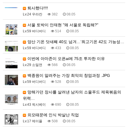
퇴사했다!!!!
Lv.24 우라칸
382
08.05
서울 토박이 안재현 "왜 서울로 독립해?"
Lv.59 버디버디
514
08.05
양산 기온 닷새째 40도 넘겨…‘최고기온 42도 가능성…
Lv.59 버디버디
433
08.05
이번에 아마존이 오픈ai에 75조 투자한 이유
Lv.29 소밀면
566
08.05
백종원이 알려주는 가장 최악의 창업과정 .JPG
Lv.59 버디버디
528
08.05
망해가던 장사를 살려낸 남자의 소울푸드 제육볶음의
위력…
Lv.43 픽시베이
690
08.05
외모때문에 인식 박살난 직업
Lv.17 메이플
508
08.05