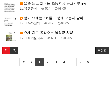
요즘 늘고 있다는 초등학생 등교거부.jpg
Lv.45 몽둥이
514
08.05
엄마 요새는 꺄! 를 어떻게 쓰는지 알아?
Lv.51 아라셀리
482
08.05
요새 치고 올라오는 봉화군 SNS
Lv.51 아기물티슈
611
08.05
정렬
1
2
3
4
5