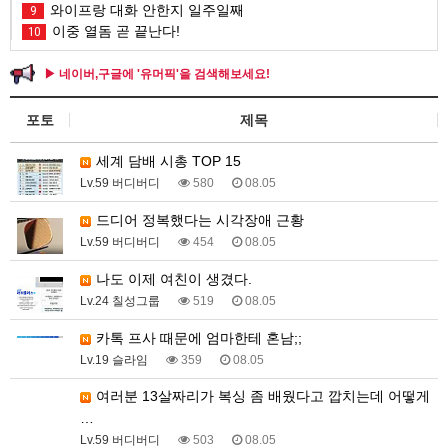
와이프랑 대화 안한지 일주일째
9
이중 열돔 곧 끝난다!
10
▶ 네이버,구글에 '유머픽'을 검색해보세요!
포토
제목
세계 담배 시총 TOP 15
Lv.59 버디버디
580
08.05
드디어 정복했다는 시각장애 근황
Lv.59 버디버디
454
08.05
나도 이제 여친이 생겼다.
Lv.24 칠성그룹
519
08.05
카톡 프사 때문에 엄마한테 혼남;;
Lv.19 슬라임
359
08.05
여러분 13살짜리가 복싱 좀 배웠다고 깝치는데 어떻게
…
Lv.59 버디버디
503
08.05