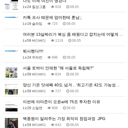
나도 이제 여친이 생겼다.
Lv.24 칠성그룹
918
08.05
카톡 프사 때문에 엄마한테 혼남;;
Lv.19 슬라임
725
08.05
여러분 13살짜리가 복싱 좀 배웠다고 깝치는데 어떻게 …
Lv.59 버디버디
1119
08.05
퇴사했다!!!!
Lv.24 우라칸
696
08.05
서울 토박이 안재현 "왜 서울로 독립해?"
Lv.59 버디버디
834
08.05
양산 기온 닷새째 40도 넘겨…‘최고기온 42도 가능성…
Lv.59 버디버디
727
08.05
이번에 아마존이 오픈ai에 75조 투자한 이유
Lv.29 소밀면
908
08.05
백종원이 알려주는 가장 최악의 창업과정 .JPG
Lv.59 버디버디
843
08.05