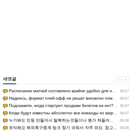
새댓글
Расписание матчей составлено крайне удобно для нашего часово…
08.07
Надеюсь, формат плей-офф не решат внезапно поменять. https:/…
08.07
Подскажите, когда стартуют продажи билетов на инт? https://g…
08.07
Когда будут известны абсолютно все команды из закрытых квали…
08.07
누가봐도 민둥 만들어서 탈북하는것들이나 뭔가 쳐들어오는 낌새를 미리 알아차리기 위함이지 저걸 전쟁준비라고 하…
08.06
유익해요 해외축구중계 링크 찾기 쉬워서 자주 와요. 참고로 무료스포츠중계 정보 확인할 때 출처 꼭 체크해요.…
08.05