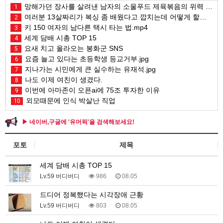
망해가던 장사를 살려낸 남자의 소울푸드 제육볶음의 위력 ㅋㅋ
1
여러분 13살짜리가 복싱 좀 배웠다고 깝치는데 어떻게 할까요?
2
키 150 여자의 남다른 택시 타는 법.mp4
3
세계 담배 시총 TOP 15
4
요새 치고 올라오는 봉화군 SNS
5
요즘 늘고 있다는 초등학생 등교거부.jpg
6
지나가는 시민에게 큰 실수하는 유재석.jpg
7
나도 이제 여친이 생겼다.
8
이번에 아마존이 오픈ai에 75조 투자한 이유
9
외모때문에 인식 박살난 직업
10
▶ 네이버,구글에 '유머픽'을 검색해보세요!
포토
제목
세계 담배 시총 TOP 15
Lv.59 버디버디
986
08.05
드디어 정복했다는 시각장애 근황
Lv.59 버디버디
803
08.05