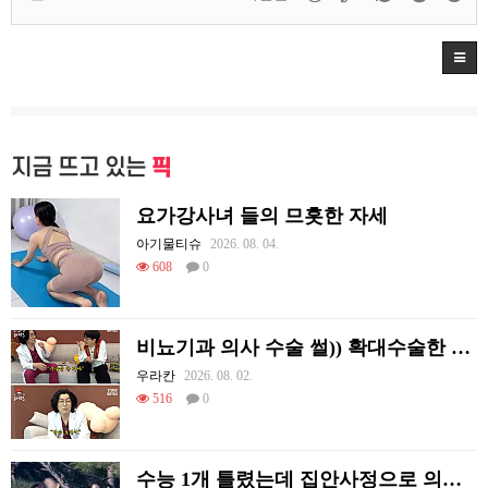
지금 뜨고 있는
픽
요가강사녀 들의 므흣한 자세
아기물티슈
2026. 08. 04.
608
0
비뇨기과 의사 수술 썰)) 확대수술한 여러 셀럽들
우라칸
2026. 08. 02.
516
0
수능 1개 틀렸는데 집안사정으로 의대를 못감