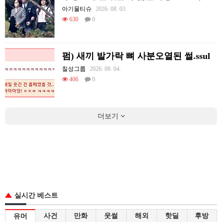
아기물티슈
2026. 08. 03.
630
0
펌) 새끼 발가락 뼈 사분오열된 썰.ssul
칠성그룹
2026. 08. 04.
406
0
더보기
실시간 베스트
사건
만화
웃썰
해외
핫딜
후방
유머