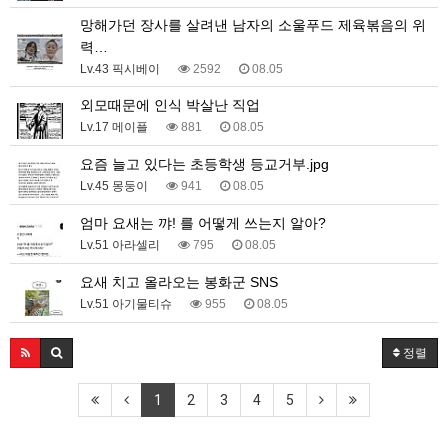
망해가던 장사를 살려낸 남자의 소울푸드 제육볶음의 위
력…
Lv.43 픽시베이
2592
08.05
외모때문에 인식 박살난 직업
Lv.17 메이플
881
08.05
요즘 늘고 있다는 초등학생 등교거부.jpg
Lv.45 몽둥이
941
08.05
엄마 요새는 꺄! 를 어떻게 쓰는지 알아?
Lv.51 아라셀리
795
08.05
요새 치고 올라오는 봉화군 SNS
Lv.51 아기물티슈
955
08.05
정렬
1
2
3
4
5