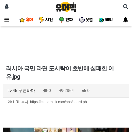
유머
사건
만화
웃썰
해외
핫
러시아 국민 라면 도시락이 초반에 실패한 이
유.jpg
Lv.45 푸른바다
0
2964
0
URL 복사: https://humorpick.com/bbs/board.ph…