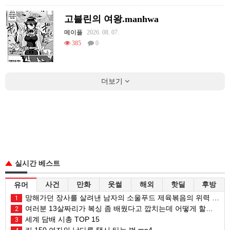
고블린의 여왕.manhwa
메이플
2026. 08. 07.
385
0
더보기
실시간 베스트
사건
만화
웃썰
해외
핫딜
후방
유머
망해가던 장사를 살려낸 남자의 소울푸드 제육볶음의 위력 ㅋㅋ
1
여러분 13살짜리가 복싱 좀 배웠다고 깝치는데 어떻게 할까요?
2
세계 담배 시총 TOP 15
3
키 150 여자의 남다른 택시 타는 법.mp4