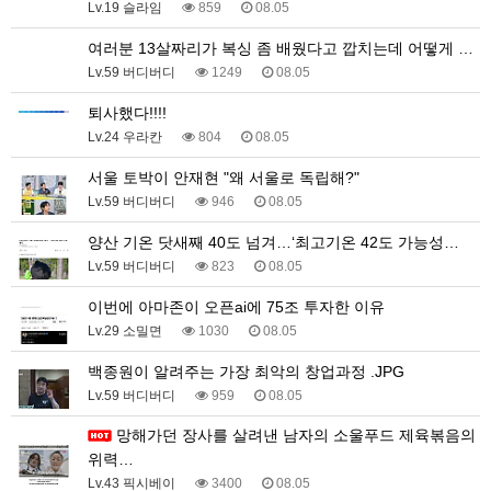
Lv.19 슬라임
859
08.05
여러분 13살짜리가 복싱 좀 배웠다고 깝치는데 어떻게 …
Lv.59 버디버디
1249
08.05
퇴사했다!!!!
Lv.24 우라칸
804
08.05
서울 토박이 안재현 "왜 서울로 독립해?"
Lv.59 버디버디
946
08.05
양산 기온 닷새째 40도 넘겨…‘최고기온 42도 가능성…
Lv.59 버디버디
823
08.05
이번에 아마존이 오픈ai에 75조 투자한 이유
Lv.29 소밀면
1030
08.05
백종원이 알려주는 가장 최악의 창업과정 .JPG
Lv.59 버디버디
959
08.05
망해가던 장사를 살려낸 남자의 소울푸드 제육볶음의
위력…
Lv.43 픽시베이
3400
08.05