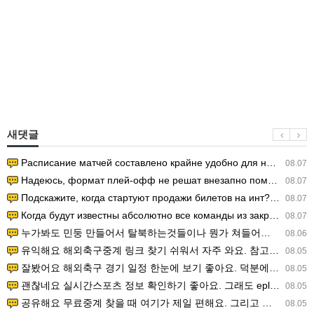
새댓글
Расписание матчей составлено крайне удобно для нашего часово…
08.07
Надеюсь, формат плей-офф не решат внезапно поменять. https:/…
08.07
Подскажите, когда стартуют продажи билетов на инт? https://g…
08.07
Когда будут известны абсолютно все команды из закрытых квали…
08.07
누가봐도 민둥 만들어서 탈북하는것들이나 뭔가 쳐들어오는 낌새를 미리 알아차리기 위함이지 저걸 전쟁준비라고 하…
08.06
유익해요 해외축구중계 링크 찾기 쉬워서 자주 와요. 참고로 무료스포츠중계 정보 확인할 때 출처 꼭 체크해요.…
08.05
잘봤어요 해외축구 경기 일정 한눈에 보기 좋아요. 덕분에 epl중계 볼 때 공식 중계 채널 먼저 찾아봐요. …
08.05
괜찮네요 실시간스포츠 정보 확인하기 좋아요. 그래도 epl중계 볼 때 공식 중계 채널 먼저 찾아봐요. 북마크…
08.05
공유해요 무료중계 찾을 때 여기가 제일 편해요. 그리고 무료스포츠중계 정보 확인할 때 출처 꼭 체크해요. 앞…
08.05