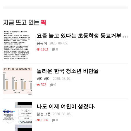
지금 뜨고 있는
픽
요즘 늘고 있다는 초등학생 등교거부.jpg
몽둥이
2026. 08. 05.
1103
0
놀라운 한국 청소년 비만율
버디버디
2026. 08. 02.
573
0
나도 이제 여친이 생겼다.
칠성그룹
2026. 08. 05.
1056
0