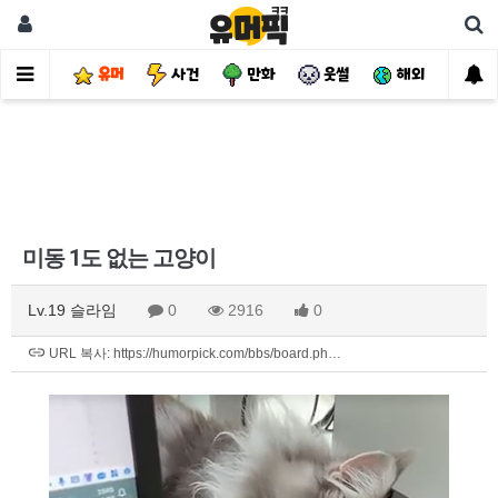
유머
사건
만화
웃썰
해외
핫
미동 1도 없는 고양이
Lv.19 슬라임
0
2916
0
URL 복사: https://humorpick.com/bbs/board.ph…