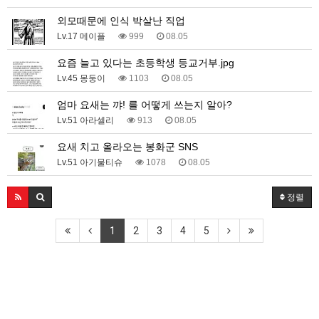
외모때문에 인식 박살난 직업
Lv.17 메이플
999
08.05
요즘 늘고 있다는 초등학생 등교거부.jpg
Lv.45 몽둥이
1103
08.05
엄마 요새는 꺄! 를 어떻게 쓰는지 알아?
Lv.51 아라셀리
913
08.05
요새 치고 올라오는 봉화군 SNS
Lv.51 아기물티슈
1078
08.05
정렬
1
2
3
4
5