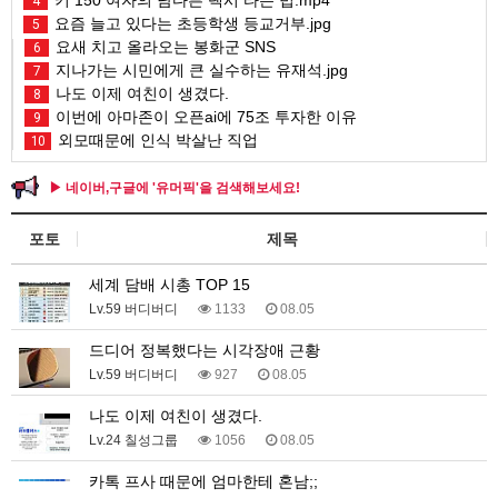
4
요즘 늘고 있다는 초등학생 등교거부.jpg
5
요새 치고 올라오는 봉화군 SNS
6
지나가는 시민에게 큰 실수하는 유재석.jpg
7
나도 이제 여친이 생겼다.
8
이번에 아마존이 오픈ai에 75조 투자한 이유
9
외모때문에 인식 박살난 직업
10
▶ 네이버,구글에 '유머픽'을 검색해보세요!
포토
제목
세계 담배 시총 TOP 15
Lv.59 버디버디
1133
08.05
드디어 정복했다는 시각장애 근황
Lv.59 버디버디
927
08.05
나도 이제 여친이 생겼다.
Lv.24 칠성그룹
1056
08.05
카톡 프사 때문에 엄마한테 혼남;;