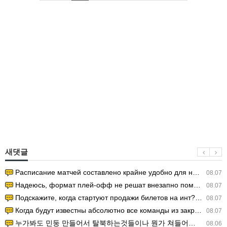
새댓글
Расписание матчей составлено крайне удобно для нашего часово…
08.07
Надеюсь, формат плей-офф не решат внезапно поменять. https:/…
08.07
Подскажите, когда стартуют продажи билетов на инт? https://g…
08.07
Когда будут известны абсолютно все команды из закрытых квали…
08.07
누가봐도 민둥 만들어서 탈북하는것들이나 뭔가 쳐들어오는 낌새를 미리 알아차리기 위함이지 저걸 전쟁준비라고 하…
08.06