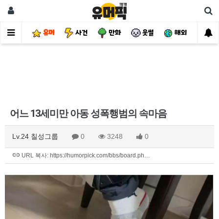
유머
사건
만화
웃썰
해외
핫
어느 13세미만 아동 성폭행범의 속마음
Lv.24 칠성그룹
0
3248
0
URL 복사: https://humorpick.com/bbs/board.ph…