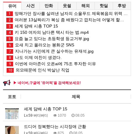
사건
만화
웃썰
해외
핫딜
후방
유머
망해가던 장사를 살려낸 남자의 소울푸드 제육볶음의 위력 ㅋㅋ
1
여러분 13살짜리가 복싱 좀 배웠다고 깝치는데 어떻게 할까요?
2
세계 담배 시총 TOP 15
3
키 150 여자의 남다른 택시 타는 법.mp4
4
요즘 늘고 있다는 초등학생 등교거부.jpg
5
요새 치고 올라오는 봉화군 SNS
6
지나가는 시민에게 큰 실수하는 유재석.jpg
7
나도 이제 여친이 생겼다.
8
이번에 아마존이 오픈ai에 75조 투자한 이유
9
외모때문에 인식 박살난 직업
10
▶ 네이버,구글에 '유머픽'을 검색해보세요!
포토
제목
세계 담배 시총 TOP 15
Lv.59 버디버디
1070
08.05
드디어 정복했다는 시각장애 근황
Lv.59 버디버디
875
08.05