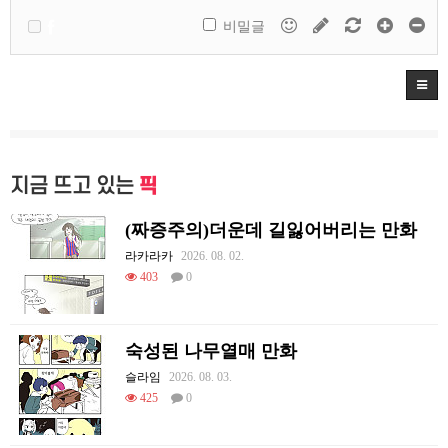
비밀글
지금 뜨고 있는
픽
(짜증주의)더운데 길잃어버리는 만화
라카라카
2026. 08. 02.
403
0
숙성된 나무열매 만화
슬라임
2026. 08. 03.
425
0