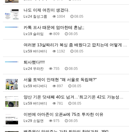
나도 이제 여친이 생겼다.
Lv.24 칠성그룹
1004
08.05
카톡 프사 때문에 엄마한테 혼남;;
Lv.19 슬라임
809
08.05
여러분 13살짜리가 복싱 좀 배웠다고 깝치는데 어떻게 …
Lv.59 버디버디
1192
08.05
퇴사했다!!!!
Lv.24 우라칸
755
08.05
서울 토박이 안재현 "왜 서울로 독립해?"
Lv.59 버디버디
897
08.05
양산 기온 닷새째 40도 넘겨…‘최고기온 42도 가능성…
Lv.59 버디버디
781
08.05
이번에 아마존이 오픈ai에 75조 투자한 이유
Lv.29 소밀면
975
08.05
백종원이 알려주는 가장 최악의 창업과정 .JPG