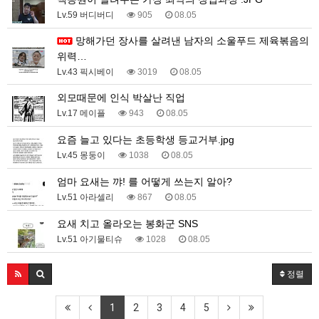
Lv.59 버디버디
905
08.05
망해가던 장사를 살려낸 남자의 소울푸드 제육볶음의
위력…
Lv.43 픽시베이
3019
08.05
외모때문에 인식 박살난 직업
Lv.17 메이플
943
08.05
요즘 늘고 있다는 초등학생 등교거부.jpg
Lv.45 몽둥이
1038
08.05
엄마 요새는 꺄! 를 어떻게 쓰는지 알아?
Lv.51 아라셀리
867
08.05
요새 치고 올라오는 봉화군 SNS
Lv.51 아기물티슈
1028
08.05
정렬
1
2
3
4
5