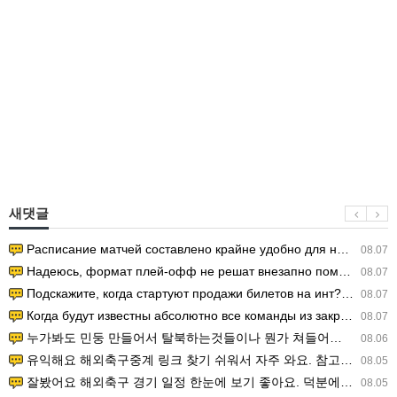
새댓글
Расписание матчей составлено крайне удобно для нашего часово…
08.07
Надеюсь, формат плей-офф не решат внезапно поменять. https:/…
08.07
Подскажите, когда стартуют продажи билетов на инт? https://g…
08.07
Когда будут известны абсолютно все команды из закрытых квали…
08.07
누가봐도 민둥 만들어서 탈북하는것들이나 뭔가 쳐들어오는 낌새를 미리 알아차리기 위함이지 저걸 전쟁준비라고 하…
08.06
유익해요 해외축구중계 링크 찾기 쉬워서 자주 와요. 참고로 무료스포츠중계 정보 확인할 때 출처 꼭 체크해요.…
08.05
잘봤어요 해외축구 경기 일정 한눈에 보기 좋아요. 덕분에 epl중계 볼 때 공식 중계 채널 먼저 찾아봐요. …
08.05