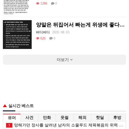
1286
0
양말은 뒤집어서 빠는게 위생에 좋다고함
버디버디
2026. 08. 03.
626
0
더보기
실시간 베스트
사건
만화
웃썰
해외
핫딜
후방
유머
망해가던 장사를 살려낸 남자의 소울푸드 제육볶음의 위력 ㅋㅋ
1