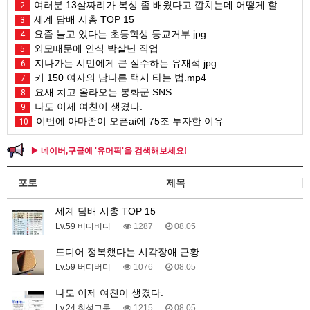
여러분 13살짜리가 복싱 좀 배웠다고 깝치는데 어떻게 할까요?
2
세계 담배 시총 TOP 15
3
요즘 늘고 있다는 초등학생 등교거부.jpg
4
외모때문에 인식 박살난 직업
5
지나가는 시민에게 큰 실수하는 유재석.jpg
6
키 150 여자의 남다른 택시 타는 법.mp4
7
요새 치고 올라오는 봉화군 SNS
8
나도 이제 여친이 생겼다.
9
이번에 아마존이 오픈ai에 75조 투자한 이유
10
▶ 네이버,구글에 '유머픽'을 검색해보세요!
포토
제목
세계 담배 시총 TOP 15
Lv.59 버디버디
1287
08.05
드디어 정복했다는 시각장애 근황
Lv.59 버디버디
1076
08.05
나도 이제 여친이 생겼다.
Lv.24 칠성그룹
1215
08.05