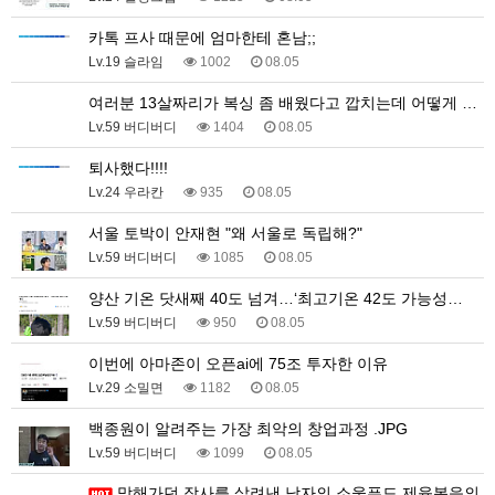
카톡 프사 때문에 엄마한테 혼남;;
Lv.19 슬라임
1002
08.05
여러분 13살짜리가 복싱 좀 배웠다고 깝치는데 어떻게 …
Lv.59 버디버디
1404
08.05
퇴사했다!!!!
Lv.24 우라칸
935
08.05
서울 토박이 안재현 "왜 서울로 독립해?"
Lv.59 버디버디
1085
08.05
양산 기온 닷새째 40도 넘겨…‘최고기온 42도 가능성…
Lv.59 버디버디
950
08.05
이번에 아마존이 오픈ai에 75조 투자한 이유
Lv.29 소밀면
1182
08.05
백종원이 알려주는 가장 최악의 창업과정 .JPG
Lv.59 버디버디
1099
08.05
망해가던 장사를 살려낸 남자의 소울푸드 제육볶음의