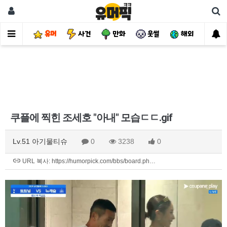
유머
사건
만화
웃썰
해외
핫
쿠플에 찍힌 조세호 "아내" 모습ㄷㄷ.gif
Lv.51 아기물티슈
0
3238
0
URL 복사: https://humorpick.com/bbs/board.ph…