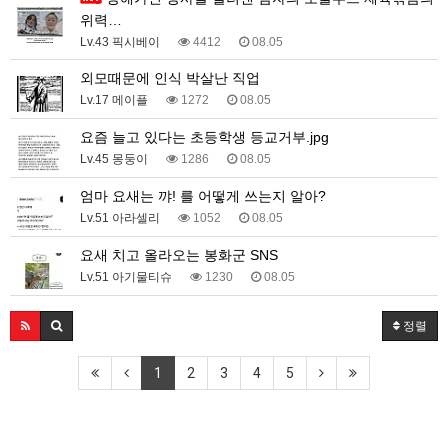
위력…
Lv.43 픽시베이
4412
08.05
외모때문에 인식 박살난 직업
Lv.17 메이플
1272
08.05
요즘 늘고 있다는 초등학생 등교거부.jpg
Lv.45 몽둥이
1286
08.05
엄마 요새는 꺄! 를 어떻게 쓰는지 알아?
Lv.51 아라셀리
1052
08.05
요새 치고 올라오는 봉화군 SNS
Lv.51 아기물티슈
1230
08.05
정렬
1
2
3
4
5