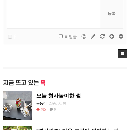
등록
비밀글
지금 뜨고 있는
픽
오늘 형사놀이한 썰
몽둥이
2026. 08. 01.
485
0