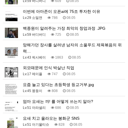
Lv.59 버디버디
609
08.05
이번에 아마존이 오픈ai에 75조 투자한 이유
Lv.29 소밀면
786
08.05
백종원이 알려주는 가장 최악의 창업과정 .JPG
Lv.59 버디버디
725
08.05
망해가던 장사를 살려낸 남자의 소울푸드 제육볶음의 위
력…
Lv.43 픽시베이
1863
08.05
외모때문에 인식 박살난 직업
Lv.17 메이플
747
08.05
요즘 늘고 있다는 초등학생 등교거부.jpg
Lv.45 몽둥이
808
08.05
엄마 요새는 꺄! 를 어떻게 쓰는지 알아?
Lv.51 아라셀리
686
08.05
요새 치고 올라오는 봉화군 SNS
Lv.51 아기물티슈
828
08.05