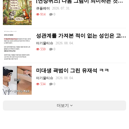
[연상퀴즈] 다음 그림이 의미하는 것을 적어주세요
큐플레이
2026. 07. 31.
914
0
성관계를 가져본 적이 없는 성인은 고작 1%다
아기물티슈
2026. 08. 04.
559
0
미대생 곽범이 그린 유재석 ㅋㅋ
아기물티슈
2026. 08. 04.
534
0
더보기