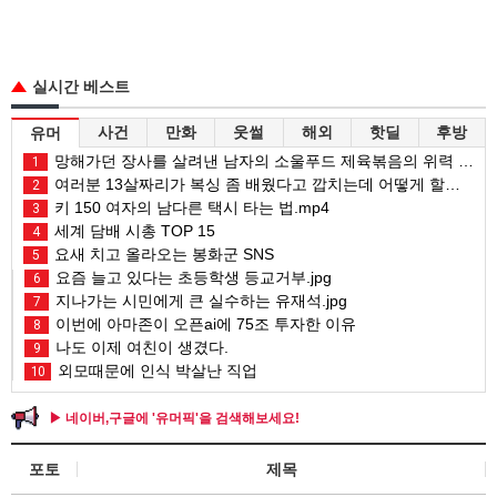
실시간 베스트
사건
만화
웃썰
해외
핫딜
후방
유머
망해가던 장사를 살려낸 남자의 소울푸드 제육볶음의 위력 ㅋㅋ
1
여러분 13살짜리가 복싱 좀 배웠다고 깝치는데 어떻게 할까요?
2
키 150 여자의 남다른 택시 타는 법.mp4
3
세계 담배 시총 TOP 15
4
요새 치고 올라오는 봉화군 SNS
5
요즘 늘고 있다는 초등학생 등교거부.jpg
6
지나가는 시민에게 큰 실수하는 유재석.jpg
7
이번에 아마존이 오픈ai에 75조 투자한 이유
8
나도 이제 여친이 생겼다.
9
외모때문에 인식 박살난 직업
10
▶ 네이버,구글에 '유머픽'을 검색해보세요!
포토
제목