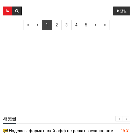
정렬
1
2
3
4
5
새댓글
Надеюсь, формат плей-офф не решат внезапно поменять. https:/…
19:31