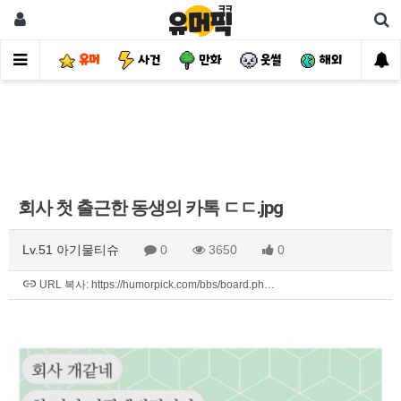
유머
사건
만화
웃썰
해외
핫
회사 첫 출근한 동생의 카톡 ㄷㄷ.jpg
Lv.51 아기물티슈
0
3650
0
URL 복사: https://humorpick.com/bbs/board.ph…