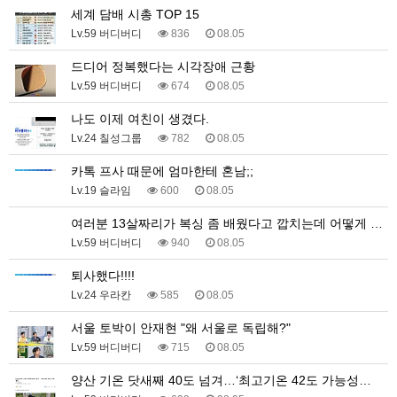
세계 담배 시총 TOP 15
Lv.59 버디버디
836
08.05
드디어 정복했다는 시각장애 근황
Lv.59 버디버디
674
08.05
나도 이제 여친이 생겼다.
Lv.24 칠성그룹
782
08.05
카톡 프사 때문에 엄마한테 혼남;;
Lv.19 슬라임
600
08.05
여러분 13살짜리가 복싱 좀 배웠다고 깝치는데 어떻게 …
Lv.59 버디버디
940
08.05
퇴사했다!!!!
Lv.24 우라칸
585
08.05
서울 토박이 안재현 "왜 서울로 독립해?"
Lv.59 버디버디
715
08.05
양산 기온 닷새째 40도 넘겨…‘최고기온 42도 가능성…