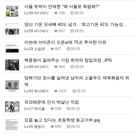
서울 토박이 안재현 "왜 서울로 독립해?"
Lv.59 버디버디
788
08.05
양산 기온 닷새째 40도 넘겨…‘최고기온 42도 가능성…
Lv.59 버디버디
687
08.05
이번에 아마존이 오픈ai에 75조 투자한 이유
Lv.29 소밀면
867
08.05
백종원이 알려주는 가장 최악의 창업과정 .JPG
Lv.59 버디버디
804
08.05
망해가던 장사를 살려낸 남자의 소울푸드 제육볶음의 위
력…
Lv.43 픽시베이
2337
08.05
외모때문에 인식 박살난 직업
Lv.17 메이플
838
08.05
요즘 늘고 있다는 초등학생 등교거부.jpg
Lv.45 몽둥이
895
08.05