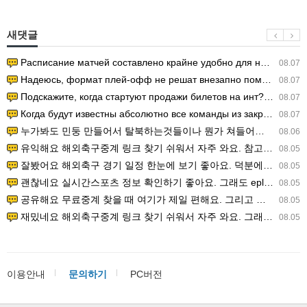
새댓글
Расписание матчей составлено крайне удобно для нашего часово…
08.07
Надеюсь, формат плей-офф не решат внезапно поменять. https:/…
08.07
Подскажите, когда стартуют продажи билетов на инт? https://g…
08.07
Когда будут известны абсолютно все команды из закрытых квали…
08.07
누가봐도 민둥 만들어서 탈북하는것들이나 뭔가 쳐들어오는 낌새를 미리 알아차리기 위함이지 저걸 전쟁준비라고 하…
08.06
유익해요 해외축구중계 링크 찾기 쉬워서 자주 와요. 참고로 무료스포츠중계 정보 확인할 때 출처 꼭 체크해요.…
08.05
잘봤어요 해외축구 경기 일정 한눈에 보기 좋아요. 덕분에 epl중계 볼 때 공식 중계 채널 먼저 찾아봐요. …
08.05
괜찮네요 실시간스포츠 정보 확인하기 좋아요. 그래도 epl중계 볼 때 공식 중계 채널 먼저 찾아봐요. 북마크…
08.05
공유해요 무료중계 찾을 때 여기가 제일 편해요. 그리고 무료스포츠중계 정보 확인할 때 출처 꼭 체크해요. 앞…
08.05
재밌네요 해외축구중계 링크 찾기 쉬워서 자주 와요. 그래서 해외축구중계도 정식 서비스로 봐야 안전해요. 다음…
08.05
이용안내
문의하기
PC버전