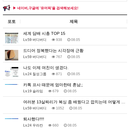
▶ 네이버,구글에 '유머픽'을 검색해보세요!
포토
제목
세계 담배 시총 TOP 15
Lv.59 버디버디
938
08.05
드디어 정복했다는 시각장애 근황
Lv.59 버디버디
767
08.05
나도 이제 여친이 생겼다.
Lv.24 칠성그룹
871
08.05
카톡 프사 때문에 엄마한테 혼남;;
Lv.19 슬라임
679
08.05
여러분 13살짜리가 복싱 좀 배웠다고 깝치는데 어떻게 …
Lv.59 버디버디
1052
08.05
퇴사했다!!!!
Lv.24 우라칸
660
08.05