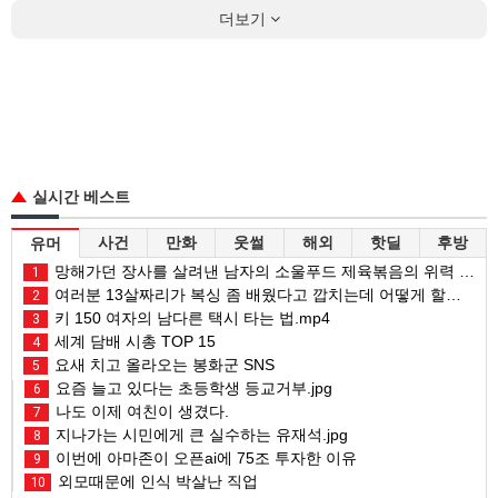
더보기
실시간 베스트
사건
만화
웃썰
해외
핫딜
후방
유머
망해가던 장사를 살려낸 남자의 소울푸드 제육볶음의 위력 ㅋㅋ
1
여러분 13살짜리가 복싱 좀 배웠다고 깝치는데 어떻게 할까요?
2
키 150 여자의 남다른 택시 타는 법.mp4
3
세계 담배 시총 TOP 15
4
요새 치고 올라오는 봉화군 SNS
5
요즘 늘고 있다는 초등학생 등교거부.jpg
6
나도 이제 여친이 생겼다.
7
지나가는 시민에게 큰 실수하는 유재석.jpg
8
이번에 아마존이 오픈ai에 75조 투자한 이유
9
외모때문에 인식 박살난 직업
10