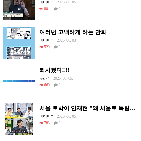
버디버디
2026. 08. 05.
804
0
여러번 고백하게 하는 만화
버디버디
2026. 08. 03.
529
0
퇴사했다!!!!
우라칸
2026. 08. 05.
660
0
서울 토박이 안재현 "왜 서울로 독립해?"
버디버디
2026. 08. 05.
788
0