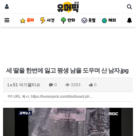
유머
사건
만화
웃썰
해외
핫
세 딸을 한번에 잃고 평생 남을 도우며 산 남자.jpg
Lv.51 아기물티슈
0
3283
0
URL 복사: https://humorpick.com/bbs/board.ph…