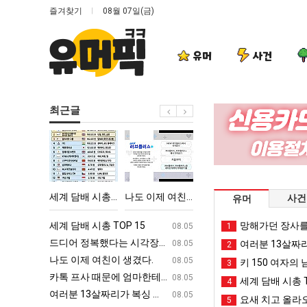
즐겨찾기
08월 07일(금)
유머
사건
최근글
세
나
엄
서
계
도
마
울
담
이
요
토
배
제
새
박
‘최고기온 42도 가능성도’
세계 담배 시총 TOP 15
나도 이제 여친이 생겼다.
엄마 요새는 꺄! 를 어떻게 쓰는지 알아?
서울 토박이 안재
사건
유머
시
여
는
이
총
친
꺄!
안
ㅋㅋ
세계 담배 시총 TOP 15
퇴사했다!!!!
망해가던 장사를
08.05
08.05
1
TOP
이
를
재
업
드디어 정복했다는 시각장애 근황
서울 토박이 안재현 "왜 서울로 독립해
08.05
08.05
여러분 13살짜
2
15
생
어
현
g
나도 이제 여친이 생겼다.
양산 기온 닷새째 40도 넘겨…‘최고기온 42도 가능성
08.05
08.05
키 150 여자의 
3
겼
떻
"왜
카톡 프사 때문에 엄마한테 혼남;;
이번에 아마존이 오픈ai에 75조 투자한
08.05
08.05
세계 담배 시총 T
4
다.
게
서
S
여러분 13살짜리가 복싱 좀 배웠다고 깝치는데 어떻게 할까요?
백종원이 알려주는 가장 최악의 창업과정 .
08.05
08.05
요새 치고 올라오
5