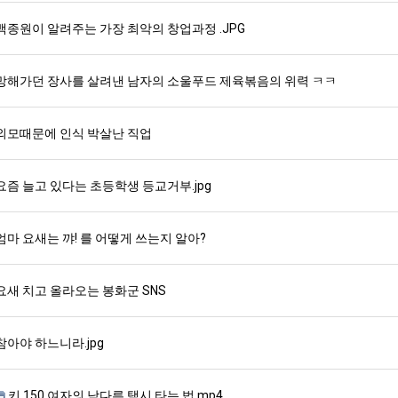
백종원이 알려주는 가장 최악의 창업과정 .JPG
망해가던 장사를 살려낸 남자의 소울푸드 제육볶음의 위력 ㅋㅋ
외모때문에 인식 박살난 직업
요즘 늘고 있다는 초등학생 등교거부.jpg
엄마 요새는 꺄! 를 어떻게 쓰는지 알아?
요새 치고 올라오는 봉화군 SNS
참아야 하느니라.jpg
키 150 여자의 남다른 택시 타는 법.mp4