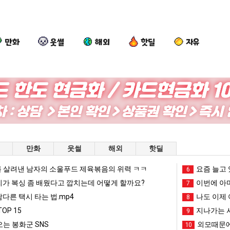
만화
웃썰
해외
핫딜
자유
이
양
세
나
번
산
계
도
에
기
담
이
아
온
배
제
현 "왜 서울로 독립해?"
이번에 아마존이 오픈ai에 75조 투자한 이유
양산 기온 닷새째 40도 넘겨…‘최고기온 42도 가능성도’
세계 담배 시총 TOP 15
나도 
만화
웃썰
해외
핫딜
마
닷
시
여
존
새
총
친
 살려낸 남자의 소울푸드 제육볶음의 위력 ㅋㅋ
망해가던 장사를 살려낸 남자의 소울푸드 제육볶음의 위력 ㅋㅋ
세계 담배 시총 TOP 1
요즘 늘고 
08.05
08.05
6
이
째
TOP
이
?"
외모때문에 인식 박살난 직업
드디어 정복했다는 시각장애
리가 복싱 좀 배웠다고 깝치는데 어떻게 할까요?
08.05
08.05
이번에 아마
7
오
40
15
생
도’
요즘 늘고 있다는 초등학생 등교거부.jpg
나도 이제 여친이 생겼
08.05
08.05
남다른 택시 타는 법.mp4
나도 이제 
8
픈
도
겼
 이유
엄마 요새는 꺄! 를 어떻게 쓰는지 알아?
카톡 프사 때문에 엄마한테 
08.05
08.05
OP 15
지나가는 시
9
ai
넘
다.
JPG
요새 치고 올라오는 봉화군 SNS
여러분 13살짜리가 복싱 좀 배웠다고 깝치는데 어떻게 
08.05
08.05
는 봉화군 SNS
외모때문에
10