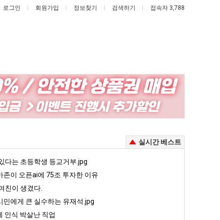
로그인
회원가입
정보찾기
검색하기
접속자 3,788
엄
서
마
울
요
토
새
박
이제 여친이 생겼다.
엄마 요새는 꺄! 를 어떻게 쓰는지 알아?
서울 토박이 안재현 "왜 서울로 독립해?"
실시간 베스트
는
이
꺄!
안
5
있다는 초등학생 등교거부.jpg
퇴사했다!!!!
08.05
08.05
를
재
 근황
서울 토박이 안재현 "왜 서울로 독립해?"
존이 오픈ai에 75조 투자한 이유
08.05
08.05
어
현
다.
양산 기온 닷새째 40도 넘겨…‘최고기온 42도 가능성도’
08.05
08.05
여친이 생겼다.
떻
"왜
혼남;;
이번에 아마존이 오픈ai에 75조 투자한 이유
08.05
08.05
민에게 큰 실수하는 유재석.jpg
게
서
할까요?
백종원이 알려주는 가장 최악의 창업과정 .JPG
08.05
08.05
 인식 박살난 직업