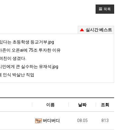
목록
실시간 베스트
있다는 초등학생 등교거부.jpg
존이 오픈ai에 75조 투자한 이유
여친이 생겼다.
민에게 큰 실수하는 유재석.jpg
 인식 박살난 직업
이름
날짜
조회
버디버디
08.05
813