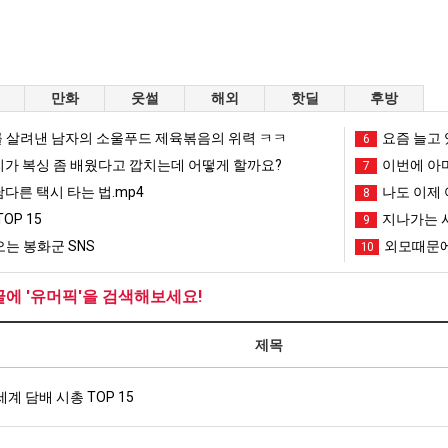
만화
웃썰
해외
핫딜
후방
 살려낸 남자의 소울푸드 제육볶음의 위력 ㅋㅋ
요즘 늘고 
6
리가 복싱 좀 배웠다고 깝치는데 어떻게 할까요?
이번에 아마
7
남다른 택시 타는 법.mp4
나도 이제 
8
OP 15
지나가는 시
9
는 봉화군 SNS
외모때문에
10
글에 '유머픽'을 검색해보세요!
제목
세계 담배 시총 TOP 15