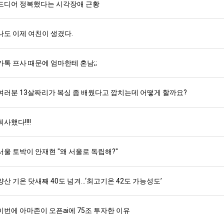
드디어 정복했다는 시각장애 근황
나도 이제 여친이 생겼다.
카톡 프사 때문에 엄마한테 혼남;;
여러분 13살짜리가 복싱 좀 배웠다고 깝치는데 어떻게 할까요?
퇴사했다!!!!
서울 토박이 안재현 "왜 서울로 독립해?"
양산 기온 닷새째 40도 넘겨…‘최고기온 42도 가능성도’
이번에 아마존이 오픈ai에 75조 투자한 이유