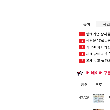
사건
유머
망해가던 장사를
1
여러분 13살짜
2
키 150 여자의 
3
세계 담배 시총 T
4
요새 치고 올라오
5
▶ 네이버,구
번호
포토
43729