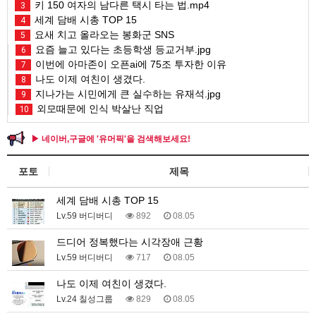
키 150 여자의 남다른 택시 타는 법.mp4
3
세계 담배 시총 TOP 15
4
요새 치고 올라오는 봉화군 SNS
5
요즘 늘고 있다는 초등학생 등교거부.jpg
6
이번에 아마존이 오픈ai에 75조 투자한 이유
7
나도 이제 여친이 생겼다.
8
지나가는 시민에게 큰 실수하는 유재석.jpg
9
외모때문에 인식 박살난 직업
10
▶ 네이버,구글에 '유머픽'을 검색해보세요!
포토
제목
세계 담배 시총 TOP 15
Lv.59 버디버디
892
08.05
드디어 정복했다는 시각장애 근황
Lv.59 버디버디
717
08.05
나도 이제 여친이 생겼다.
Lv.24 칠성그룹
829
08.05