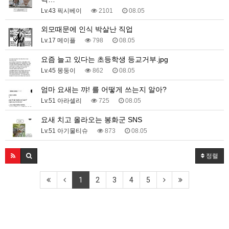
Lv.43 픽시베이
2101
08.05
외모때문에 인식 박살난 직업
Lv.17 메이플
798
08.05
요즘 늘고 있다는 초등학생 등교거부.jpg
Lv.45 몽둥이
862
08.05
엄마 요새는 꺄! 를 어떻게 쓰는지 알아?
Lv.51 아라셀리
725
08.05
요새 치고 올라오는 봉화군 SNS
Lv.51 아기물티슈
873
08.05
정렬
1
2
3
4
5