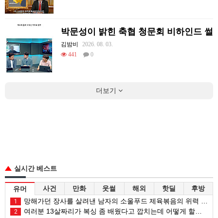
박문성이 밝힌 축협 청문회 비하인드 썰
김밤비
2026. 08. 03.
441
0
더보기
실시간 베스트
사건
만화
웃썰
해외
핫딜
후방
유머
망해가던 장사를 살려낸 남자의 소울푸드 제육볶음의 위력 ㅋㅋ
1
여러분 13살짜리가 복싱 좀 배웠다고 깝치는데 어떻게 할까요?
2