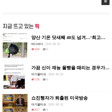
지금 뜨고 있는
픽
양산 기온 닷새째 40도 넘겨…‘최고기온 42도 가능성도’
버디버디
2026. 08. 05.
650
0
가끔 신이 재능 몰빵을 때리는 경우가 있음
아기물티슈
2026. 08. 03.
578
0
쇼진행자가 퇴출된 미국방송
아기물티슈
2026. 08. 02.
617
0