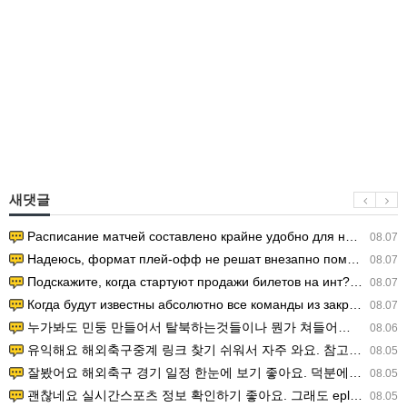
새댓글
Расписание матчей составлено крайне удобно для нашего часово…
08.07
Надеюсь, формат плей-офф не решат внезапно поменять. https:/…
08.07
Подскажите, когда стартуют продажи билетов на инт? https://g…
08.07
Когда будут известны абсолютно все команды из закрытых квали…
08.07
누가봐도 민둥 만들어서 탈북하는것들이나 뭔가 쳐들어오는 낌새를 미리 알아차리기 위함이지 저걸 전쟁준비라고 하…
08.06
유익해요 해외축구중계 링크 찾기 쉬워서 자주 와요. 참고로 무료스포츠중계 정보 확인할 때 출처 꼭 체크해요.…
08.05
잘봤어요 해외축구 경기 일정 한눈에 보기 좋아요. 덕분에 epl중계 볼 때 공식 중계 채널 먼저 찾아봐요. …
08.05
괜찮네요 실시간스포츠 정보 확인하기 좋아요. 그래도 epl중계 볼 때 공식 중계 채널 먼저 찾아봐요. 북마크…
08.05