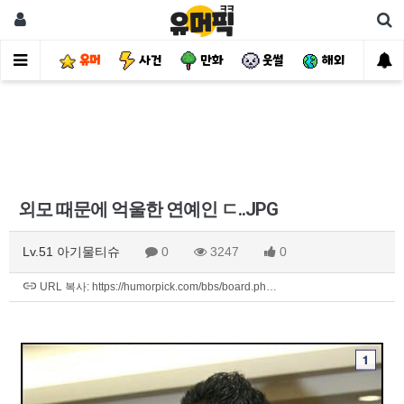
유머
사건
만화
웃썰
해외
핫
외모 때문에 억울한 연예인 ㄷ..JPG
Lv.51 아기물티슈
0
3247
0
URL 복사: https://humorpick.com/bbs/board.ph…