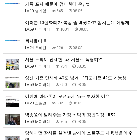
카톡 프사 때문에 엄마한테 혼남;;
Lv.19 슬라임
645
08.05
여러분 13살짜리가 복싱 좀 배웠다고 깝치는데 어떻게 …
Lv.59 버디버디
1004
08.05
퇴사했다!!!!
Lv.24 우라칸
626
08.05
서울 토박이 안재현 "왜 서울로 독립해?"
Lv.59 버디버디
754
08.05
양산 기온 닷새째 40도 넘겨…‘최고기온 42도 가능성…
Lv.59 버디버디
650
08.05
이번에 아마존이 오픈ai에 75조 투자한 이유
Lv.29 소밀면
832
08.05
백종원이 알려주는 가장 최악의 창업과정 .JPG
Lv.59 버디버디
765
08.05
망해가던 장사를 살려낸 남자의 소울푸드 제육볶음의 위
력…